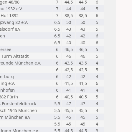
ngen 48/88
7
44,5
44,5
6
u 1932 e.V.
7
44
44
5
 Hof 1892
7
38,5
38,5
6
zwang 82 e.V.
6,5
50
50
5
lsdorf e.V.
6,5
43
43
5
zen
6,5
42
42
6
6,5
40
40
6
ersee
6
46,5
46,5
5
 Turm Altstadt
6
46
46
5
reunde München e.V.
6
43,5
43,5
4
6
42,5
42,5
5
erburg
6
42
42
4
ing e.V.
6
41,5
41,5
6
enhofen
6
41
41
4
82 Fürth
6
40,5
40,5
5
S Fürstenfeldbruck
5,5
47
47
4
asch 1945 München
5,5
45,5
45,5
4
rn München e.V.
5,5
45
45
5
5,5
45
45
4
Union München e.V.
5,5
44,5
44,5
3