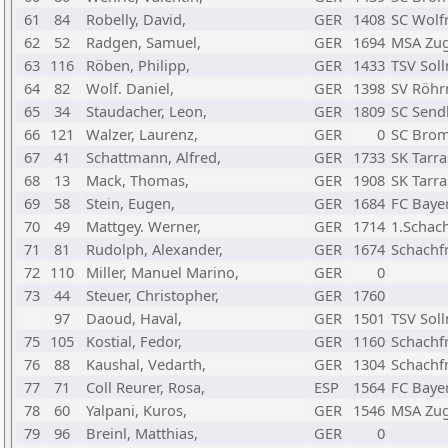
61
84
Robelly, David,
GER
1408
SC Wolfr
62
52
Radgen, Samuel,
GER
1694
MSA Zug
63
116
Röben, Philipp,
GER
1433
TSV Sol
64
82
Wolf. Daniel,
GER
1398
SV Röhr
65
34
Staudacher, Leon,
GER
1809
SC Sendl
66
121
Walzer, Laurenz,
GER
0
SC Brom
67
41
Schattmann, Alfred,
GER
1733
SK Tarr
68
13
Mack, Thomas,
GER
1908
SK Tarr
69
58
Stein, Eugen,
GER
1684
FC Baye
70
49
Mattgey. Werner,
GER
1714
1.Schac
71
81
Rudolph, Alexander,
GER
1674
Schachf
72
110
Miller, Manuel Marino,
GER
0
73
44
Steuer, Christopher,
GER
1760
97
Daoud, Haval,
GER
1501
TSV Sol
75
105
Kostial, Fedor,
GER
1160
Schachf
76
88
Kaushal, Vedarth,
GER
1304
Schachf
77
71
Coll Reurer, Rosa,
ESP
1564
FC Baye
78
60
Yalpani, Kuros,
GER
1546
MSA Zug
79
96
Breinl, Matthias,
GER
0