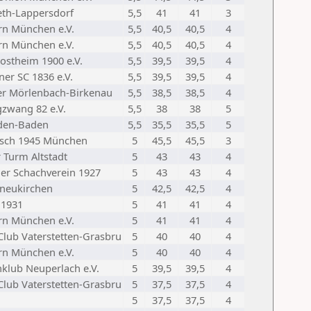
eth-Lappersdorf
5,5
41
41
3
rn München e.V.
5,5
40,5
40,5
4
rn München e.V.
5,5
40,5
40,5
4
ostheim 1900 e.V.
5,5
39,5
39,5
4
er SC 1836 e.V.
5,5
39,5
39,5
4
er Mörlenbach-Birkenau
5,5
38,5
38,5
4
zwang 82 e.V.
5,5
38
38
5
den-Baden
5,5
35,5
35,5
5
asch 1945 München
5
45,5
45,5
3
 Turm Altstadt
5
43
43
4
ger Schachverein 1927
5
43
43
4
neukirchen
5
42,5
42,5
4
 1931
5
41
41
4
rn München e.V.
5
41
41
4
Club Vaterstetten-Grasbru
5
40
40
4
rn München e.V.
5
40
40
4
hklub Neuperlach e.V.
5
39,5
39,5
4
Club Vaterstetten-Grasbru
5
37,5
37,5
4
5
37,5
37,5
4