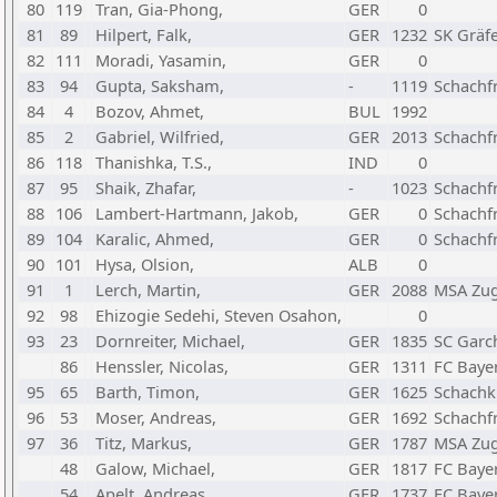
80
119
Tran, Gia-Phong,
GER
0
81
89
Hilpert, Falk,
GER
1232
SK Gräfe
82
111
Moradi, Yasamin,
GER
0
83
94
Gupta, Saksham,
-
1119
Schachf
84
4
Bozov, Ahmet,
BUL
1992
85
2
Gabriel, Wilfried,
GER
2013
Schachf
86
118
Thanishka, T.S.,
IND
0
87
95
Shaik, Zhafar,
-
1023
Schachf
88
106
Lambert-Hartmann, Jakob,
GER
0
Schachf
89
104
Karalic, Ahmed,
GER
0
Schachf
90
101
Hysa, Olsion,
ALB
0
91
1
Lerch, Martin,
GER
2088
MSA Zug
92
98
Ehizogie Sedehi, Steven Osahon,
0
93
23
Dornreiter, Michael,
GER
1835
SC Garch
86
Henssler, Nicolas,
GER
1311
FC Baye
95
65
Barth, Timon,
GER
1625
Schachk
96
53
Moser, Andreas,
GER
1692
Schachf
97
36
Titz, Markus,
GER
1787
MSA Zug
48
Galow, Michael,
GER
1817
FC Baye
54
Apelt, Andreas,
GER
1737
FC Baye