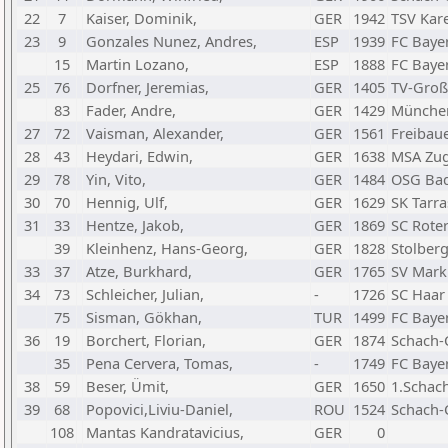
22
7
Kaiser, Dominik,
GER
1942
TSV Kar
23
9
Gonzales Nunez, Andres,
ESP
1939
FC Baye
15
Martin Lozano,
ESP
1888
FC Baye
25
76
Dorfner, Jeremias,
GER
1405
TV-Groß
83
Fader, Andre,
GER
1429
München
27
72
Vaisman, Alexander,
GER
1561
Freibau
28
43
Heydari, Edwin,
GER
1638
MSA Zug
29
78
Yin, Vito,
GER
1484
OSG Ba
30
70
Hennig, Ulf,
GER
1629
SK Tarr
31
33
Hentze, Jakob,
GER
1869
SC Roter
39
Kleinhenz, Hans-Georg,
GER
1828
Stolber
33
37
Atze, Burkhard,
GER
1765
SV Mark
34
73
Schleicher, Julian,
-
1726
SC Haar
75
Sisman, Gökhan,
TUR
1499
FC Baye
36
19
Borchert, Florian,
GER
1874
Schach-
35
Pena Cervera, Tomas,
-
1749
FC Baye
38
59
Beser, Ümit,
GER
1650
1.Schac
39
68
Popovici,Liviu-Daniel,
ROU
1524
Schach-
108
Mantas Kandratavicius,
GER
0