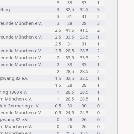
3
33
33
1
lfing
3
32,5
32,5
3
3
31
31
2
reunde München e.V.
3
28
28
3
2,5
41,5
41,5
2
reunde München e.V.
2,5
33,5
33,5
1
2,5
31
31
1
reunde München e.V.
2,5
28,5
28,5
2
reunde München e.V.
2
33,5
33,5
2
reunde München e.V.
2
33
33
1
2
28,5
28,5
2
zwang 82 e.V.
1,5
32,5
32,5
1
1,5
28
28
1
ing 1980 e.V.
1
28,5
28,5
1
rn München e.V.
1
28,5
28,5
1
lub Germering e. V.
0,5
30
30
0
reunde München e.V.
0,5
24,5
24,5
0
zwang 82 e.V.
0
26
26
0
rn München e.V.
0
26
26
0
rn München e.V.
0
25,5
25,5
0