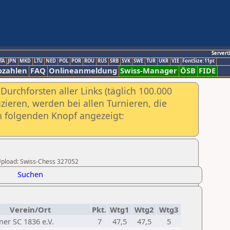
Servert
TA
JPN
MKD
LTU
NED
POL
POR
ROU
RUS
SRB
SVK
SWE
TUR
UKR
VIE
FontSize:11pt
ozahlen
FAQ
Onlineanmeldung
Swiss-Manager
ÖSB
FIDE
urchforsten aller Links (täglich 100.000
ieren, werden bei allen Turnieren, die
ch folgenden Knopf angezeigt:
r Upload: Swiss-Chess 327052
Suchen
Verein/Ort
Pkt.
Wtg1
Wtg2
Wtg3
er SC 1836 e.V.
7
47,5
47,5
5