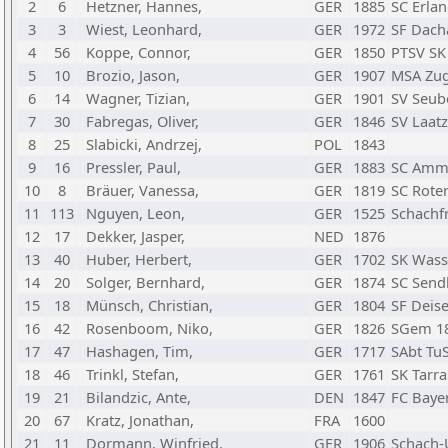
2
6
Hetzner, Hannes,
GER
1885
SC Erla
3
3
Wiest, Leonhard,
GER
1972
SF Dacha
4
56
Koppe, Connor,
GER
1850
PTSV SK
5
10
Brozio, Jason,
GER
1907
MSA Zug
6
14
Wagner, Tizian,
GER
1901
SV Seube
7
30
Fabregas, Oliver,
GER
1846
SV Laat
8
25
Slabicki, Andrzej,
POL
1843
9
16
Pressler, Paul,
GER
1883
SC Amm
10
8
Bräuer, Vanessa,
GER
1819
SC Roter
11
113
Nguyen, Leon,
GER
1525
Schachf
12
17
Dekker, Jasper,
NED
1876
13
40
Huber, Herbert,
GER
1702
SK Wass
14
20
Solger, Bernhard,
GER
1874
SC Sendl
15
18
Münsch, Christian,
GER
1804
SF Deis
16
42
Rosenboom, Niko,
GER
1826
SGem 18
17
47
Hashagen, Tim,
GER
1717
SAbt Tu
18
46
Trinkl, Stefan,
GER
1761
SK Tarr
19
21
Bilandzic, Ante,
DEN
1847
FC Baye
20
67
Kratz, Jonathan,
FRA
1600
21
11
Dormann, Winfried,
GER
1906
Schach-