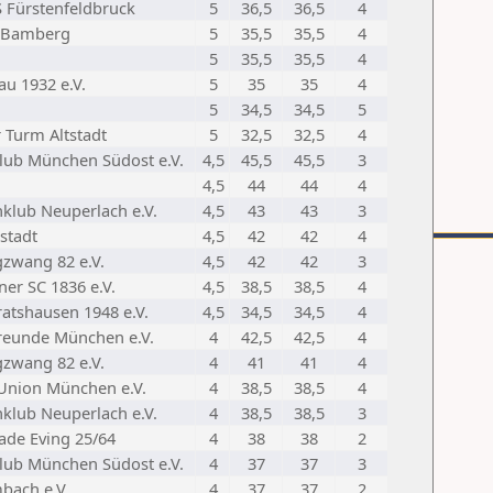
S Fürstenfeldbruck
5
36,5
36,5
4
 Bamberg
5
35,5
35,5
4
5
35,5
35,5
4
u 1932 e.V.
5
35
35
4
5
34,5
34,5
5
 Turm Altstadt
5
32,5
32,5
4
lub München Südost e.V.
4,5
45,5
45,5
3
4,5
44
44
4
hklub Neuperlach e.V.
4,5
43
43
3
stadt
4,5
42
42
4
zwang 82 e.V.
4,5
42
42
3
er SC 1836 e.V.
4,5
38,5
38,5
4
atshausen 1948 e.V.
4,5
34,5
34,5
4
reunde München e.V.
4
42,5
42,5
4
zwang 82 e.V.
4
41
41
4
Union München e.V.
4
38,5
38,5
4
hklub Neuperlach e.V.
4
38,5
38,5
3
ade Eving 25/64
4
38
38
2
lub München Südost e.V.
4
37
37
3
bach e.V.
4
37
37
2