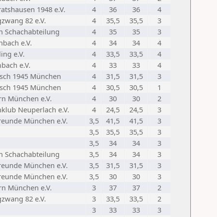
atshausen 1948 e.V.
4
36
36
4
zwang 82 e.V.
4
35,5
35,5
3
ln Schachabteilung
4
35
35
3
nbach e.V.
4
34
34
4
ing e.V.
4
33,5
33,5
4
bach e.V.
4
33
33
4
asch 1945 München
4
31,5
31,5
3
asch 1945 München
4
30,5
30,5
1
rn München e.V.
4
30
30
2
hklub Neuperlach e.V.
4
24,5
24,5
3
reunde München e.V.
3,5
41,5
41,5
3
3,5
35,5
35,5
3
3,5
34
34
3
ln Schachabteilung
3,5
34
34
3
reunde München e.V.
3,5
31,5
31,5
3
reunde München e.V.
3,5
30
30
3
rn München e.V.
3
37
37
2
zwang 82 e.V.
3
33,5
33,5
2
3
33
33
3