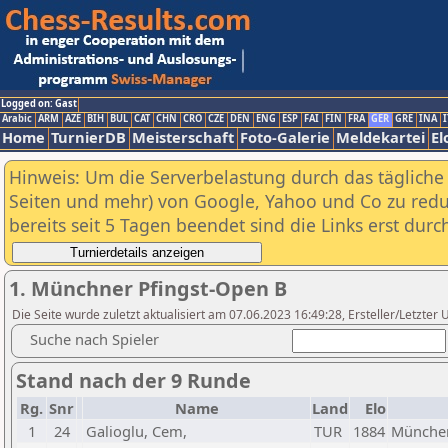
Logged on: Gast
Arabic
ARM
AZE
BIH
BUL
CAT
CHN
CRO
CZE
DEN
ENG
ESP
FAI
FIN
FRA
GER
GRE
INA
I
Home
TurnierDB
Meisterschaft
Foto-Galerie
Meldekartei
El
Hinweis: Um die Serverbelastung durch das tägliche D
Seiten und mehr) von Google, Yahoo und Co zu reduz
bereits seit 5 Tagen beendet sind die Links erst dur
1. Münchner Pfingst-Open B
Die Seite wurde zuletzt aktualisiert am 07.06.2023 16:49:28, Ersteller/Letzte
Suche nach Spieler
Stand nach der 9 Runde
Rg.
Snr
Name
Land
Elo
1
24
Galioglu, Cem,
TUR
1884
München