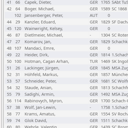
41
66
Capek, Dieter,
GER
1765
SAbt Tu
42
64
Boger. Michael,
GER
1589
SC 1868
102
Jansenberger, Peter,
AUT
0
44
29
Kanzler, Eduard,
GER
1829
SF Dacha
45
120
Wainwright, Kelsey,
GER
0
46
87
Dietlmeier, Michael,
-
1304
SC Roter
47
27
Komarov, Jan,
GER
1829
Schachk
48
107
Mandaci, Emre,
GER
0
49
22
Heider, Dirk,
GER
1814
1.Schac
50
100
Hotman, Cagan Arhan,
TUR
1469
SK Ingol
51
26
Lackinger, Jürgen,
GER
1845
MSA Zug
52
31
Höhfeld, Markus,
GER
1857
München
53
57
Schneider, Peter,
GER
1681
SC Wolfr
54
32
Staude, Anian,
GER
1813
Schachf
55
79
Sadighi, Armin,
GER
1492
MSA Zug
56
114
Rabinovych, Myron,
GER
1700
Schach-
57
38
Wolf, Jan-Lewin,
-
1758
1.Schac
58
77
Krams, Amatus,
GER
1554
SV Roch
59
74
Glok David,
GER
1511
Schachk
60
80
Wehrle, Valentin,
GER
1439
SC Brom