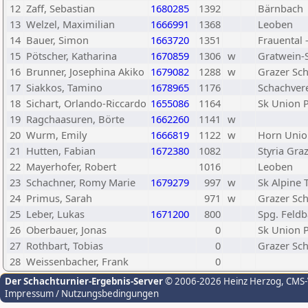
12
Zaff, Sebastian
1680285
1392
Bärnbach
13
Welzel, Maximilian
1666991
1368
Leoben
14
Bauer, Simon
1663720
1351
Frauental
15
Pötscher, Katharina
1670859
1306
w
Gratwein-
16
Brunner, Josephina Akiko
1679082
1288
w
Grazer Sch
17
Siakkos, Tamino
1678965
1176
Schachvere
18
Sichart, Orlando-Riccardo
1655086
1164
Sk Union P
19
Ragchaasuren, Börte
1662260
1141
w
20
Wurm, Emily
1666819
1122
w
Horn Unio
21
Hutten, Fabian
1672380
1082
Styria Gra
22
Mayerhofer, Robert
1016
Leoben
23
Schachner, Romy Marie
1679279
997
w
Sk Alpine 
24
Primus, Sarah
971
w
Grazer Sch
25
Leber, Lukas
1671200
800
Spg. Feld
26
Oberbauer, Jonas
0
Sk Union P
27
Rothbart, Tobias
0
Grazer Sch
28
Weissenbacher, Frank
0
Der Schachturnier-Ergebnis-Server
© 2006-2026 Heinz Herzog
, CMS
Impressum / Nutzungsbedingungen