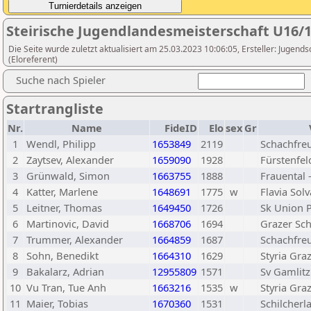
Steirische Jugendlandesmeisterschaft U16/1
Die Seite wurde zuletzt aktualisiert am 25.03.2023 10:06:05, Ersteller: Jugen
(Eloreferent)
Suche nach Spieler
Startrangliste
Nr.
Name
FideID
Elo
sex
Gr
1
Wendl, Philipp
1653849
2119
Schachfre
2
Zaytsev, Alexander
1659090
1928
Fürstenfel
3
Grünwald, Simon
1663755
1888
Frauental
4
Katter, Marlene
1648691
1775
w
Flavia Solv
5
Leitner, Thomas
1649450
1726
Sk Union P
6
Martinovic, David
1668706
1694
Grazer Sch
7
Trummer, Alexander
1664859
1687
Schachfre
8
Sohn, Benedikt
1664310
1629
Styria Gra
9
Bakalarz, Adrian
12955809
1571
Sv Gamlitz
10
Vu Tran, Tue Anh
1663216
1535
w
Styria Gra
11
Maier, Tobias
1670360
1531
Schilcher