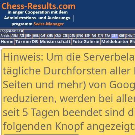
Logged on: Gast
Arabic
ARM
AZE
BIH
BUL
CAT
CHN
CRO
CZE
DEN
ENG
ESP
FAI
FIN
FRA
GER
GRE
INA
I
Home
TurnierDB
Meisterschaft
Foto-Galerie
Meldekartei
El
Hinweis: Um die Serverbel
tägliche Durchforsten aller 
Seiten und mehr) von Goog
reduzieren, werden bei alle
seit 5 Tagen beendet sind d
folgenden Knopf angezeigt