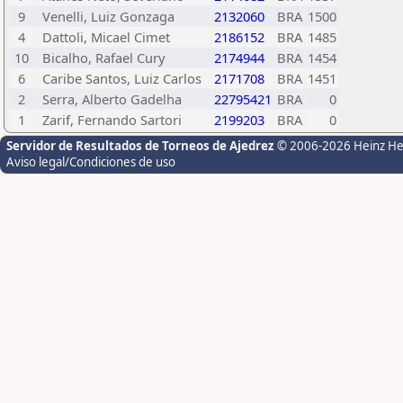
9
Venelli, Luiz Gonzaga
2132060
BRA
1500
4
Dattoli, Micael Cimet
2186152
BRA
1485
10
Bicalho, Rafael Cury
2174944
BRA
1454
6
Caribe Santos, Luiz Carlos
2171708
BRA
1451
2
Serra, Alberto Gadelha
22795421
BRA
0
1
Zarif, Fernando Sartori
2199203
BRA
0
Servidor de Resultados de Torneos de Ajedrez
© 2006-2026 Heinz H
Aviso legal/Condiciones de uso