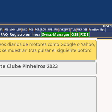
Servert
TA
JPN
MKD
LTU
NED
POL
POR
ROU
RUS
SRB
SVK
SWE
TUR
UKR
VIE
FontSize:11pt
FAQ
Registro en línea
Swiss-Manager
ÖSB
FIDE
aneos diarios de motores como Google o Yahoo,
 se muestran tras pulsar el siguiente botón:
te Clube Pinheiros 2023