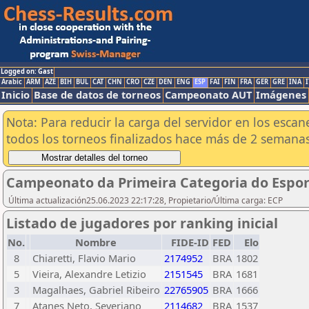
Logged on: Gast
Arabic
ARM
AZE
BIH
BUL
CAT
CHN
CRO
CZE
DEN
ENG
ESP
FAI
FIN
FRA
GER
GRE
INA
I
Inicio
Base de datos de torneos
Campeonato AUT
Imágenes
Nota: Para reducir la carga del servidor en los esc
todos los torneos finalizados hace más de 2 semanas
Campeonato da Primeira Categoria do Espor
Última actualización25.06.2023 22:17:28, Propietario/Última carga: ECP
Listado de jugadores por ranking inicial
No.
Nombre
FIDE-ID
FED
Elo
8
Chiaretti, Flavio Mario
2174952
BRA
1802
5
Vieira, Alexandre Letizio
2151545
BRA
1681
3
Magalhaes, Gabriel Ribeiro
22765905
BRA
1666
7
Atanes Neto, Severiano
2114682
BRA
1537