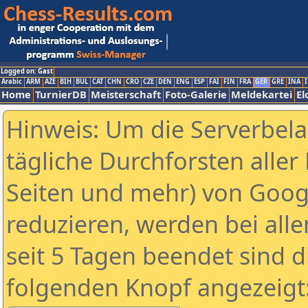
Logged on: Gast
Arabic
ARM
AZE
BIH
BUL
CAT
CHN
CRO
CZE
DEN
ENG
ESP
FAI
FIN
FRA
GER
GRE
INA
I
Home
TurnierDB
Meisterschaft
Foto-Galerie
Meldekartei
El
Hinweis: Um die Serverbel
tägliche Durchforsten aller 
Seiten und mehr) von Goog
reduzieren, werden bei alle
seit 5 Tagen beendet sind d
folgenden Knopf angezeigt