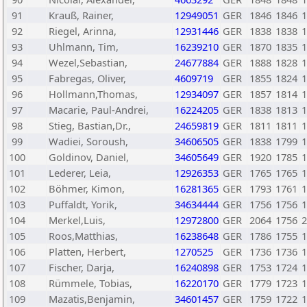
91
Krauß, Rainer,
12949051
GER
1846
1846
1
92
Riegel, Arinna,
12931446
GER
1838
1838
1
93
Uhlmann, Tim,
16239210
GER
1870
1835
1
94
Wezel,Sebastian,
24677884
GER
1888
1828
1
95
Fabregas, Oliver,
4609719
GER
1855
1824
1
96
Hollmann,Thomas,
12934097
GER
1857
1814
1
97
Macarie, Paul-Andrei,
16224205
GER
1838
1813
1
98
Stieg, Bastian,Dr.,
24659819
GER
1811
1811
1
99
Wadiei, Soroush,
34606505
GER
1838
1799
1
100
Goldinov, Daniel,
34605649
GER
1920
1785
1
101
Lederer, Leia,
12926353
GER
1765
1765
1
102
Böhmer, Kimon,
16281365
GER
1793
1761
1
103
Puffaldt, Yorik,
34634444
GER
1756
1756
1
104
Merkel,Luis,
12972800
GER
2064
1756
2
105
Roos,Matthias,
16238648
GER
1786
1755
1
106
Platten, Herbert,
1270525
GER
1736
1736
1
107
Fischer, Darja,
16240898
GER
1753
1724
1
108
Rümmele, Tobias,
16220170
GER
1779
1723
1
109
Mazatis,Benjamin,
34601457
GER
1759
1722
1