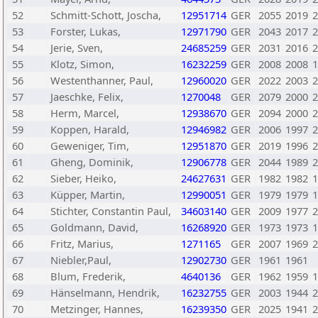
52
Schmitt-Schott, Joscha,
12951714
GER
2055
2019
2
53
Forster, Lukas,
12971790
GER
2043
2017
2
54
Jerie, Sven,
24685259
GER
2031
2016
2
55
Klotz, Simon,
16232259
GER
2008
2008
1
56
Westenthanner, Paul,
12960020
GER
2022
2003
2
57
Jaeschke, Felix,
1270048
GER
2079
2000
2
58
Herm, Marcel,
12938670
GER
2094
2000
2
59
Koppen, Harald,
12946982
GER
2006
1997
2
60
Geweniger, Tim,
12951870
GER
2019
1996
2
61
Gheng, Dominik,
12906778
GER
2044
1989
2
62
Sieber, Heiko,
24627631
GER
1982
1982
1
63
Küpper, Martin,
12990051
GER
1979
1979
1
64
Stichter, Constantin Paul,
34603140
GER
2009
1977
2
65
Goldmann, David,
16268920
GER
1973
1973
1
66
Fritz, Marius,
1271165
GER
2007
1969
2
67
Niebler,Paul,
12902730
GER
1961
1961
68
Blum, Frederik,
4640136
GER
1962
1959
1
69
Hänselmann, Hendrik,
16232755
GER
2003
1944
2
70
Metzinger, Hannes,
16239350
GER
2025
1941
2