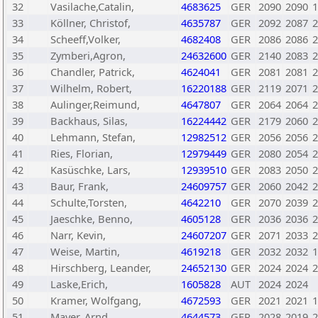
32
Vasilache,Catalin,
4683625
GER
2090
2090
1
33
Köllner, Christof,
4635787
GER
2092
2087
2
34
Scheeff,Volker,
4682408
GER
2086
2086
2
35
Zymberi,Agron,
24632600
GER
2140
2083
2
36
Chandler, Patrick,
4624041
GER
2081
2081
2
37
Wilhelm, Robert,
16220188
GER
2119
2071
2
38
Aulinger,Reimund,
4647807
GER
2064
2064
2
39
Backhaus, Silas,
16224442
GER
2179
2060
2
40
Lehmann, Stefan,
12982512
GER
2056
2056
2
41
Ries, Florian,
12979449
GER
2080
2054
2
42
Kasüschke, Lars,
12939510
GER
2083
2050
2
43
Baur, Frank,
24609757
GER
2060
2042
2
44
Schulte,Torsten,
4642210
GER
2070
2039
2
45
Jaeschke, Benno,
4605128
GER
2036
2036
2
46
Narr, Kevin,
24607207
GER
2071
2033
2
47
Weise, Martin,
4619218
GER
2032
2032
1
48
Hirschberg, Leander,
24652130
GER
2024
2024
2
49
Laske,Erich,
1605828
AUT
2024
2024
50
Kramer, Wolfgang,
4672593
GER
2021
2021
1
51
Mayer, Arnd,
4644573
GER
2028
2019
2