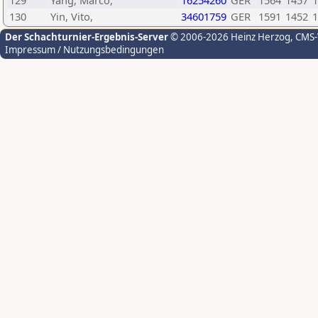
129
Yang, Marco,
16254260
GER
1564
1457
1
130
Yin, Vito,
34601759
GER
1591
1452
1
Der Schachturnier-Ergebnis-Server
© 2006-2026 Heinz Herzog
, CMS
Impressum / Nutzungsbedingungen