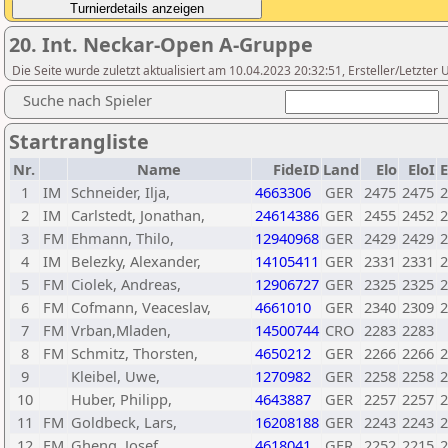
20. Int. Neckar-Open A-Gruppe
Die Seite wurde zuletzt aktualisiert am 10.04.2023 20:32:51, Ersteller/Letzte
Suche nach Spieler
Startrangliste
Nr.
Name
FideID
Land
Elo
EloI
1
IM
Schneider, Ilja,
4663306
GER
2475
2475
2
2
IM
Carlstedt, Jonathan,
24614386
GER
2455
2452
2
3
FM
Ehmann, Thilo,
12940968
GER
2429
2429
2
4
IM
Belezky, Alexander,
14105411
GER
2331
2331
2
5
FM
Ciolek, Andreas,
12906727
GER
2325
2325
2
6
FM
Cofmann, Veaceslav,
4661010
GER
2340
2309
2
7
FM
Vrban,Mladen,
14500744
CRO
2283
2283
8
FM
Schmitz, Thorsten,
4650212
GER
2266
2266
2
9
Kleibel, Uwe,
1270982
GER
2258
2258
2
10
Huber, Philipp,
4643887
GER
2257
2257
2
11
FM
Goldbeck, Lars,
16208188
GER
2243
2243
2
12
FM
Gheng, Josef,
4618041
GER
2252
2215
2