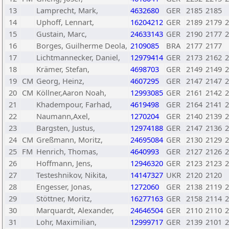
13
Lamprecht, Mark,
4632680
GER
2185
2185
14
Uphoff, Lennart,
16204212
GER
2189
2179
2
15
Gustain, Marc,
24633143
GER
2190
2177
2
16
Borges, Guilherme Deola,
2109085
BRA
2177
2177
17
Lichtmannecker, Daniel,
12979414
GER
2173
2162
2
18
Krämer, Stefan,
4698703
GER
2149
2149
2
19
CM
Georg, Heinz,
4607295
GER
2147
2147
2
20
CM
Köllner,Aaron Noah,
12993085
GER
2161
2142
2
21
Khadempour, Farhad,
4619498
GER
2164
2141
2
22
Naumann,Axel,
1270204
GER
2140
2139
2
23
Bargsten, Justus,
12974188
GER
2147
2136
2
24
CM
Greßmann, Moritz,
24695084
GER
2130
2129
2
25
FM
Henrich, Thomas,
4640993
GER
2127
2126
2
26
Hoffmann, Jens,
12946320
GER
2123
2123
2
27
Testeshnikov, Nikita,
14147327
UKR
2120
2120
28
Engesser, Jonas,
1272060
GER
2138
2119
2
29
Stöttner, Moritz,
16277163
GER
2158
2114
2
30
Marquardt, Alexander,
24646504
GER
2110
2110
2
31
Lohr, Maximilian,
12999717
GER
2139
2101
2