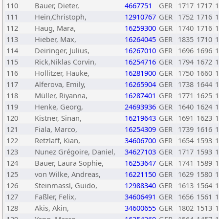
110
Bauer, Dieter,
4667751
GER
1717
1717
1
111
Hein,Christoph,
12910767
GER
1752
1716
1
112
Haug, Mara,
16259300
GER
1740
1716
1
113
Hieber, Max,
16264045
GER
1835
1710
1
114
Deiringer, Julius,
16267010
GER
1696
1696
1
115
Rick,Niklas Corvin,
16254716
GER
1794
1672
1
116
Hollitzer, Hauke,
16281900
GER
1750
1660
1
117
Alferova, Emily,
16265904
GER
1738
1644
1
118
Müller, Riyanna,
16287401
GER
1771
1625
1
119
Henke, Georg,
24693936
GER
1640
1624
1
120
Kistner, Sinan,
16219643
GER
1691
1623
1
121
Fiala, Marco,
16254309
GER
1739
1616
1
122
Retzlaff, Kian,
34606700
GER
1654
1593
1
123
Nunez Grégoire, Daniel,
34627103
GER
1717
1593
1
124
Bauer, Laura Sophie,
16253647
GER
1741
1589
1
125
von Wilke, Andreas,
16221150
GER
1629
1580
1
126
Steinmassl, Guido,
12988340
GER
1613
1564
1
127
Faßler, Felix,
34606491
GER
1656
1561
1
128
Akis, Akin,
34600655
GER
1802
1513
1