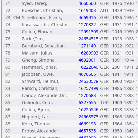
71
Syed, Tareq,
4660560
GER
1976
1940
1
72
Ruescher, Christian,
1619403
AUT
1939
1939
73
CM
Schellmann, Frank,
4669916
GER
1936
1936
1
74
Karaissaridis, Christos,
1270322
GER
1931
1931
1
75
Cöllen, Florian,
12991309
GER
2015
1930
2
76
Zacke,Tim,
24654515
GER
1928
1928
1
77
Bernhard, Sebastian,
1271149
GER
1922
1922
1
78
Malsam, Julius,
16280903
GER
1921
1921
1
79
Gheng, Simona,
4632001
GER
1991
1914
1
80
Hammerl, Jonas,
16222040
GER
2001
1911
2
81
Jacobsen, Uwe,
4676505
GER
1911
1911
1
82
Schwartl, Helmut,
24630578
GER
1900
1900
1
83
Parsch, Christian,
16257499
GER
1986
1898
1
84
Ivanov, Alexander,Dr.,
1270683
GER
1907
1898
1
85
Galioglu, Cem,
6327656
TUR
1909
1892
1
86
Cöllen, Björn,
16225546
GER
1878
1878
1
87
Heppert, Lars,
24668575
GER
1868
1868
1
88
Korn, Thomas,
4669193
GER
1864
1864
1
89
Probst,Alexander,
4657535
GER
1859
1849
1
90
Nicolai, Alexander,
4663292
GER
1848
1848
1