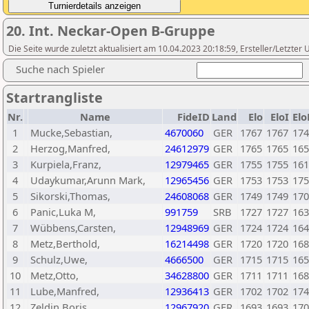
20. Int. Neckar-Open B-Gruppe
Die Seite wurde zuletzt aktualisiert am 10.04.2023 20:18:59, Ersteller/Letzte
Suche nach Spieler
Startrangliste
Nr.
Name
FideID
Land
Elo
EloI
El
1
Mucke,Sebastian,
4670060
GER
1767
1767
174
2
Herzog,Manfred,
24612979
GER
1765
1765
165
3
Kurpiela,Franz,
12979465
GER
1755
1755
161
4
Udaykumar,Arunn Mark,
12965456
GER
1753
1753
175
5
Sikorski,Thomas,
24608068
GER
1749
1749
170
6
Panic,Luka M,
991759
SRB
1727
1727
163
7
Wübbens,Carsten,
12948969
GER
1724
1724
164
8
Metz,Berthold,
16214498
GER
1720
1720
168
9
Schulz,Uwe,
4666500
GER
1715
1715
165
10
Metz,Otto,
34628800
GER
1711
1711
168
11
Lube,Manfred,
12936413
GER
1702
1702
174
12
Zeldin,Boris,
12967920
GER
1693
1693
170