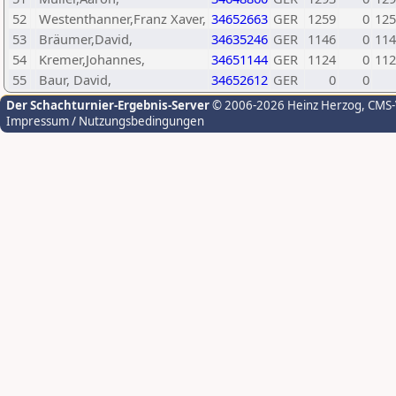
52
Westenthanner,Franz Xaver,
34652663
GER
1259
0
125
53
Bräumer,David,
34635246
GER
1146
0
114
54
Kremer,Johannes,
34651144
GER
1124
0
112
55
Baur, David,
34652612
GER
0
0
Der Schachturnier-Ergebnis-Server
© 2006-2026 Heinz Herzog
, CMS
Impressum / Nutzungsbedingungen