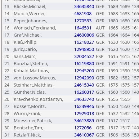
13
Blickle,Michael,
34635840
GER
1689
1689
139
14
Münch,Werner,
4681908
GER
1683
1683
165
15
Peper,Johannes,
1270533
GER
1680
1680
163
16
Wonisch,Ferdinand,
1646591
AUT
1665
1665
161
17
Graf,Michael,
24600806
GER
1664
1664
164
18
Klaß,Philip,
16218027
GER
1630
1630
166
19
Juric,Dario,
12948950
GER
1620
1620
172
20
Sans,Marc,
32004532
ESP
1615
1615
162
21
Banzhaf,Steffen,
16219880
GER
1591
1591
165
22
Kobald,Matthias,
12945200
GER
1590
1590
158
23
von Lossow,Marcus,
12942090
GER
1582
1582
157
24
Steinhart,Matthias,
24615340
GER
1575
1575
157
25
Günther,Niclas,
16260317
GER
1560
1560
140
26
Kravchenko,Kostiantyn,
34633740
GER
1555
1555
27
Bossert,Moritz,
16239946
GER
1550
1550
149
28
Wurm,Frank,
12929018
GER
1532
1532
146
29
Moessmer,Patrick,
34613889
GER
1517
1517
30
Bentsche,Tim,
1272056
GER
1517
1517
140
31
Retzlaff,Nick,
34610367
GER
1506
1506
150