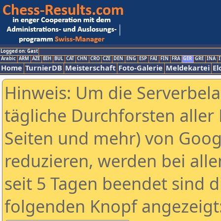
Logged on: Gast
Arabic
ARM
AZE
BIH
BUL
CAT
CHN
CRO
CZE
DEN
ENG
ESP
FAI
FIN
FRA
GER
GRE
INA
I
Home
TurnierDB
Meisterschaft
Foto-Galerie
Meldekartei
El
Hinweis: Um die Serverbel
tägliche Durchforsten aller 
Seiten und mehr) von Goog
reduzieren, werden bei alle
seit 5 Tagen beendet sind d
folgenden Knopf angezeigt