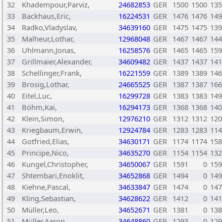
32
Khadempour,Parviz,
24682853
GER
1500
1500
135
33
Backhaus,Eric,
16224531
GER
1476
1476
149
34
Radko,Vladyslav,
34639160
GER
1475
1475
139
35
Malheur,Lothar,
12968048
GER
1467
1467
144
36
Uhlmann,Jonas,
16258576
GER
1465
1465
159
37
Grillmaier,Alexander,
34609482
GER
1437
1437
141
38
Schellinger,Frank,
16221559
GER
1389
1389
146
39
Brosig,Lothar,
24665525
GER
1387
1387
166
40
Eitel,Luc,
16299728
GER
1383
1383
149
41
Böhm,Kai,
16294173
GER
1368
1368
140
42
Klein,Simon,
12976210
GER
1312
1312
120
43
Kriegbaum,Erwin,
12924784
GER
1283
1283
114
44
Gotfried,Elias,
34630171
GER
1174
1174
158
45
Principe,Nico,
34635270
GER
1154
1154
132
46
Kungel,Christopher,
34650067
GER
1591
0
159
47
Shtembari,Enoklit,
34652868
GER
1494
0
149
48
Kiehne,Pascal,
34633847
GER
1474
0
147
49
Kling,Sebastian,
34628622
GER
1412
0
141
50
Müller,Leo,
34652671
GER
1381
0
138
51
Müller,Aaron,
34648860
GER
1293
0
129