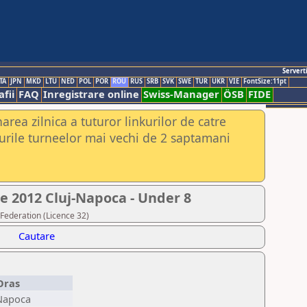
Servert
TA
JPN
MKD
LTU
NED
POL
POR
ROU
RUS
SRB
SVK
SWE
TUR
UKR
VIE
FontSize:11pt
fii
FAQ
Inregistrare online
Swiss-Manager
ÖSB
FIDE
rea zilnica a tuturor linkurilor de catre
urile turneelor mai vechi de 2 saptamani
ie 2012 Cluj-Napoca - Under 8
Federation (Licence 32)
Cautare
Oras
-Napoca