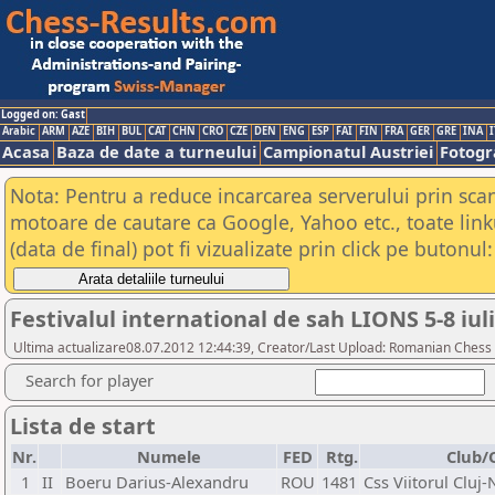
Logged on: Gast
Arabic
ARM
AZE
BIH
BUL
CAT
CHN
CRO
CZE
DEN
ENG
ESP
FAI
FIN
FRA
GER
GRE
INA
I
Acasa
Baza de date a turneului
Campionatul Austriei
Fotogra
Nota: Pentru a reduce incarcarea serverului prin scana
motoare de cautare ca Google, Yahoo etc., toate link
(data de final) pot fi vizualizate prin click pe butonul:
Festivalul international de sah LIONS 5-8 iul
Ultima actualizare08.07.2012 12:44:39, Creator/Last Upload: Romanian Chess 
Search for player
Lista de start
Nr.
Numele
FED
Rtg.
Club/
1
II
Boeru Darius-Alexandru
ROU
1481
Css Viitorul Cluj