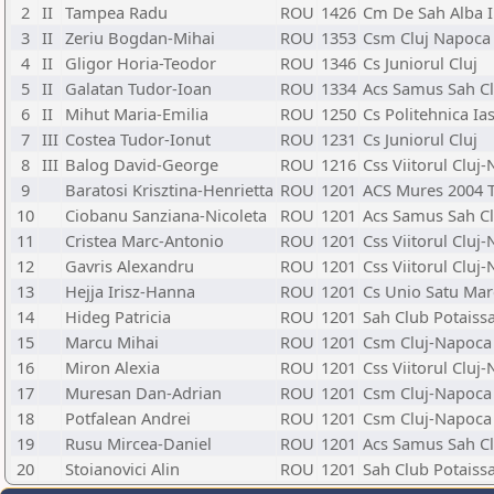
2
II
Tampea Radu
ROU
1426
Cm De Sah Alba I
3
II
Zeriu Bogdan-Mihai
ROU
1353
Csm Cluj Napoca
4
II
Gligor Horia-Teodor
ROU
1346
Cs Juniorul Cluj
5
II
Galatan Tudor-Ioan
ROU
1334
Acs Samus Sah Cl
6
II
Mihut Maria-Emilia
ROU
1250
Cs Politehnica Ias
7
III
Costea Tudor-Ionut
ROU
1231
Cs Juniorul Cluj
8
III
Balog David-George
ROU
1216
Css Viitorul Cluj
9
Baratosi Krisztina-Henrietta
ROU
1201
ACS Mures 2004 
10
Ciobanu Sanziana-Nicoleta
ROU
1201
Acs Samus Sah Cl
11
Cristea Marc-Antonio
ROU
1201
Css Viitorul Cluj
12
Gavris Alexandru
ROU
1201
Css Viitorul Cluj
13
Hejja Irisz-Hanna
ROU
1201
Cs Unio Satu Mar
14
Hideg Patricia
ROU
1201
Sah Club Potaiss
15
Marcu Mihai
ROU
1201
Csm Cluj-Napoca
16
Miron Alexia
ROU
1201
Css Viitorul Cluj
17
Muresan Dan-Adrian
ROU
1201
Csm Cluj-Napoca
18
Potfalean Andrei
ROU
1201
Csm Cluj-Napoca
19
Rusu Mircea-Daniel
ROU
1201
Acs Samus Sah Cl
20
Stoianovici Alin
ROU
1201
Sah Club Potaiss