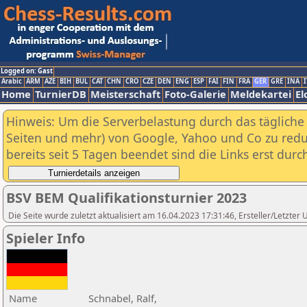
Logged on: Gast
Arabic
ARM
AZE
BIH
BUL
CAT
CHN
CRO
CZE
DEN
ENG
ESP
FAI
FIN
FRA
GER
GRE
INA
I
Home
TurnierDB
Meisterschaft
Foto-Galerie
Meldekartei
El
Hinweis: Um die Serverbelastung durch das tägliche D
Seiten und mehr) von Google, Yahoo und Co zu reduz
bereits seit 5 Tagen beendet sind die Links erst dur
BSV BEM Qualifikationsturnier 2023
Die Seite wurde zuletzt aktualisiert am 16.04.2023 17:31:46, Ersteller/Letzte
Spieler Info
Name
Schnabel, Ralf,