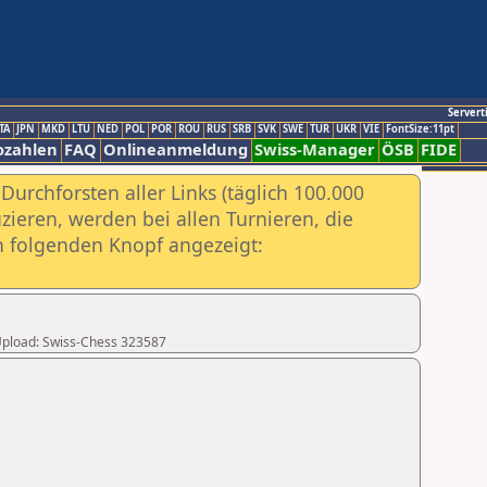
Servert
TA
JPN
MKD
LTU
NED
POL
POR
ROU
RUS
SRB
SVK
SWE
TUR
UKR
VIE
FontSize:11pt
ozahlen
FAQ
Onlineanmeldung
Swiss-Manager
ÖSB
FIDE
urchforsten aller Links (täglich 100.000
ieren, werden bei allen Turnieren, die
ch folgenden Knopf angezeigt:
r Upload: Swiss-Chess 323587