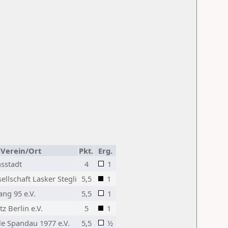
Verein/Ort
Pkt.
Erg.
sstadt
4
1
llschaft Lasker Stegli
5,5
1
ng 95 e.V.
5,5
1
z Berlin e.V.
5
1
le Spandau 1977 e.V.
5,5
½