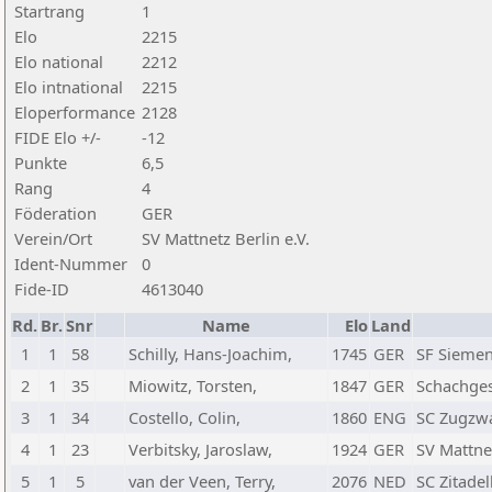
Startrang
1
Elo
2215
Elo national
2212
Elo intnational
2215
Eloperformance
2128
FIDE Elo +/-
-12
Punkte
6,5
Rang
4
Föderation
GER
Verein/Ort
SV Mattnetz Berlin e.V.
Ident-Nummer
0
Fide-ID
4613040
Rd.
Br.
Snr
Name
Elo
Land
1
1
58
Schilly, Hans-Joachim,
1745
GER
SF Siemen
2
1
35
Miowitz, Torsten,
1847
GER
Schachgese
3
1
34
Costello, Colin,
1860
ENG
SC Zugzwa
4
1
23
Verbitsky, Jaroslaw,
1924
GER
SV Mattnet
5
1
5
van der Veen, Terry,
2076
NED
SC Zitadel