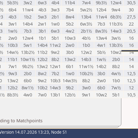
2½
5b3½
3w2
6w3
4b4
11b4
7w4
9b3½
12w4
30,5
1½
6b4
11w4
4b3
3w3
7b4
5w2½
12b4
9w4
30
w3
4b3
1b2
5w3
2b1
8w4
13b4
11w4
6b3½
27,5
4
3w1
14b4
2w1
1w0
5b2
6w3½
7b3
11b3½
22
3
1w½
7b3
3b1
6w3
4w2
2b1½
8w3½
14w3
20,5
2
2w0
12w4
1b1
5b1
10w3
4b½
13w4
3w½
16
1½
10b3
5w1
14b4
11w2
2w0
1b0
4w1
13b3½
16
2½
14w½
13b2½
11b2
9w2
3b0
12w2
5b½
10w2
14
2
11b1
10w1½
12b2
8b2
13w2
14b3
1w½
2b0
14
1
7w1
9b2½
13w2
12w1
6b1
11w1½
14b2
8b2
14
2½
9w3
2b0
8w2
7b2
1w0
10b2½
3b0
4w½
12,5
0
13w2
6b0
9w2
10b3
14w3½
8b2
2w0
1b0
12,5
1
12b2
8w1½
10b2
14w3
9b2
3w0
6b0
7w½
12
1½
8b3½
4w0
7w0
13b1
12b½
9w1
10w2
5b1
10,5
rding to Matchpoints
Version 14.07.2026 13:23, Node S1