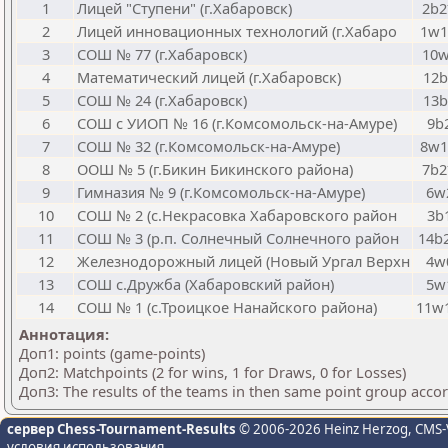
1
Лицей "Ступени" (г.Хабаровск)
2b
2
Лицей инновационных технологий (г.Хабаро
1w
3
СОШ № 77 (г.Хабаровск)
10
4
Математический лицей (г.Хабаровск)
12b
5
СОШ № 24 (г.Хабаровск)
13b
6
СОШ с УИОП № 16 (г.Комсомольск-на-Амуре)
9b
7
СОШ № 32 (г.Комсомольск-на-Амуре)
8w
8
ООШ № 5 (г.Бикин Бикинского района)
7b
9
Гимназия № 9 (г.Комсомольск-на-Амуре)
6w
10
СОШ № 2 (с.Некрасовка Хабаровского район
3b
11
СОШ № 3 (р.п. Солнечный Солнечного район
14b
12
Железнодорожный лицей (Новый Ургал Верхн
4w
13
СОШ с.Дружба (Хабаровский район)
5w
14
СОШ № 1 (с.Троицкое Нанайского района)
11w
Аннотация:
Доп1: points (game-points)
Доп2: Matchpoints (2 for wins, 1 for Draws, 0 for Losses)
Доп3: The results of the teams in then same point group acco
сервер Chess-Tournament-Results
© 2006-2026 Heinz Herzog
, CMS-
условия использования