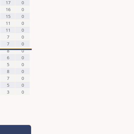
17
0
16
0
15
0
11
0
11
0
7
0
7
0
8
0
6
0
5
0
8
0
7
0
5
0
3
0