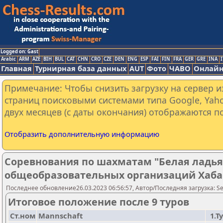
Logged on: Gast
Arabic
ARM
AZE
BIH
BUL
CAT
CHN
CRO
CZE
DEN
ENG
ESP
FAI
FIN
FRA
GER
GRE
INA
I
Главная
Турнирная база данных
AUT
Фото
ЧАВО
Онлайн
Примечание: Чтобы снизить загрузку на сервер и
страниц поисковыми системами типа Google, Yaho
двух месяцев (с даты окончания) отображаются по
Отобразить дополнительную информацию
Соревнования по шахматам "Белая ладья
общеобразовательных организаций Хаба
Последнее обновление26.03.2023 06:56:57, Автор/Последняя загрузка: Seme
Итоговое положение после 9 туров
Ст.ном
Mannschaft
1.Т