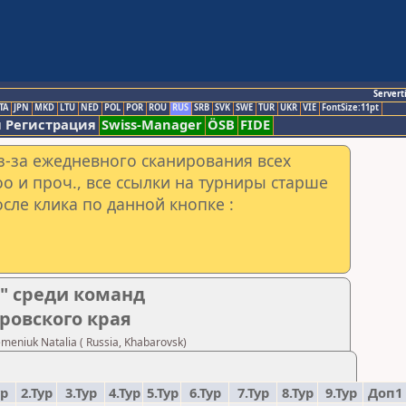
Servert
TA
JPN
MKD
LTU
NED
POL
POR
ROU
RUS
SRB
SVK
SWE
TUR
UKR
VIE
FontSize:11pt
 Регистрация
Swiss-Manager
ÖSB
FIDE
з-за ежедневного сканирования всех
o и проч., все ссылки на турниры старше
сле клика по данной кнопке :
" среди команд
ровского края
niuk Natalia ( Russia, Khabarovsk)
ур
2.Тур
3.Тур
4.Тур
5.Тур
6.Тур
7.Тур
8.Тур
9.Тур
Доп1