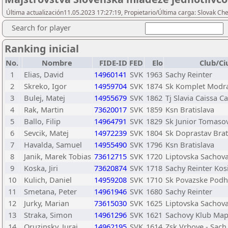
Última actualización11.05.2023 17:27:19, Propietario/Última carga: Slovak Che
Search for player
Ranking inicial
No.
Nombre
FIDE-ID
FED
Elo
Club/Ci
1
Elias, David
14960141
SVK
1963
Sachy Reinter
2
Skreko, Igor
14959704
SVK
1874
Sk Komplet Modr
3
Bulej, Matej
14955679
SVK
1862
Tj Slavia Caissa C
4
Rak, Martin
73620017
SVK
1859
Ksn Bratislava
5
Ballo, Filip
14964791
SVK
1829
Sk Junior Tomaso
6
Sevcik, Matej
14972239
SVK
1804
Sk Doprastav Brat
7
Havalda, Samuel
14955490
SVK
1796
Ksn Bratislava
8
Janik, Marek Tobias
73612715
SVK
1720
Liptovska Sachova
9
Koska, Jiri
73620874
SVK
1718
Sachy Reinter Kos
10
Kulich, Daniel
14959208
SVK
1710
Sk Povazske Podh
11
Smetana, Peter
14961946
SVK
1680
Sachy Reinter
12
Jurky, Marian
73615030
SVK
1625
Liptovska Sachova
13
Straka, Simon
14961296
SVK
1621
Sachovy Klub Map
14
Oruzinsky, Juraj
14962195
SVK
1614
Zsk Vrbove - Sach