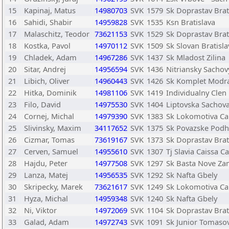
15
Kapinaj, Matus
14980703
SVK
1579
Sk Doprastav Brat
16
Sahidi, Shabir
14959828
SVK
1535
Ksn Bratislava
17
Malaschitz, Teodor
73621153
SVK
1529
Sk Doprastav Brat
18
Kostka, Pavol
14970112
SVK
1509
Sk Slovan Bratisla
19
Chladek, Adam
14967286
SVK
1437
Sk Mladost Zilina
20
Sitar, Andrej
14956594
SVK
1436
Nitriansky Sachov
21
Libich, Oliver
14960443
SVK
1426
Sk Komplet Modr
22
Hitka, Dominik
14981106
SVK
1419
Individualny Clen
23
Filo, David
14975530
SVK
1404
Liptovska Sachova
24
Cornej, Michal
14979390
SVK
1383
Sk Lokomotiva Cai
25
Slivinsky, Maxim
34117652
SVK
1375
Sk Povazske Podh
26
Cizmar, Tomas
73619167
SVK
1373
Sk Doprastav Brat
27
Cerven, Samuel
14955610
SVK
1307
Tj Slavia Caissa C
28
Hajdu, Peter
14977508
SVK
1297
Sk Basta Nove Za
29
Lanza, Matej
14956535
SVK
1292
Sk Nafta Gbely
30
Skripecky, Marek
73621617
SVK
1249
Sk Lokomotiva Cai
31
Hyza, Michal
14959348
SVK
1240
Sk Nafta Gbely
32
Ni, Viktor
14972069
SVK
1104
Sk Doprastav Brat
33
Galad, Adam
14972743
SVK
1091
Sk Junior Tomaso