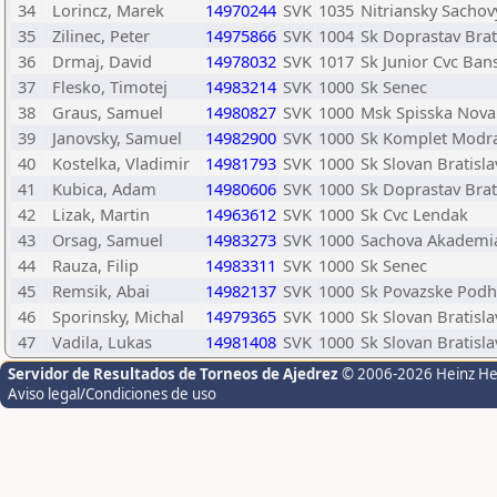
34
Lorincz, Marek
14970244
SVK
1035
Nitriansky Sachov
35
Zilinec, Peter
14975866
SVK
1004
Sk Doprastav Brat
36
Drmaj, David
14978032
SVK
1017
Sk Junior Cvc Ban
37
Flesko, Timotej
14983214
SVK
1000
Sk Senec
38
Graus, Samuel
14980827
SVK
1000
Msk Spisska Nova
39
Janovsky, Samuel
14982900
SVK
1000
Sk Komplet Modr
40
Kostelka, Vladimir
14981793
SVK
1000
Sk Slovan Bratisla
41
Kubica, Adam
14980606
SVK
1000
Sk Doprastav Brat
42
Lizak, Martin
14963612
SVK
1000
Sk Cvc Lendak
43
Orsag, Samuel
14983273
SVK
1000
Sachova Akademia
44
Rauza, Filip
14983311
SVK
1000
Sk Senec
45
Remsik, Abai
14982137
SVK
1000
Sk Povazske Podh
46
Sporinsky, Michal
14979365
SVK
1000
Sk Slovan Bratisla
47
Vadila, Lukas
14981408
SVK
1000
Sk Slovan Bratisla
Servidor de Resultados de Torneos de Ajedrez
© 2006-2026 Heinz H
Aviso legal/Condiciones de uso