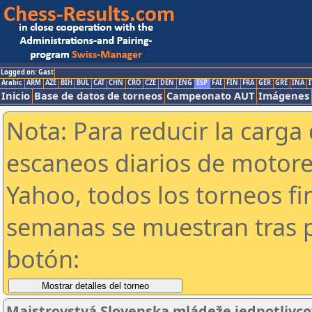
Logged on: Gast
Arabic
ARM
AZE
BIH
BUL
CAT
CHN
CRO
CZE
DEN
ENG
ESP
FAI
FIN
FRA
GER
GRE
INA
I
Inicio
Base de datos de torneos
Campeonato AUT
Imágenes
Nota: Para reducir la carga 
escaneos diarios de motor
Yahoo, todos los torneos f
semanas se muestran tras p
botón:
Majstrovstvá Slovenska mládeže jednotlivcov