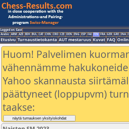
Logged on: Gast
Arabic
ARM
AZE
BIH
BUL
CAT
CHN
CRO
CZE
DEN
ENG
ESP
FAI
FIN
FRA
GER
GRE
INA
I
Etusivu
Turnaustietokanta
AUT mestaruus
Kuvat
FAQ
Onlin
Huom! Palvelimen kuorman
vähennämme hakukoneiden
Yahoo skannausta siirtämällä
päättyneet (loppupvm) turn
taakse:
Naisten SM 2023