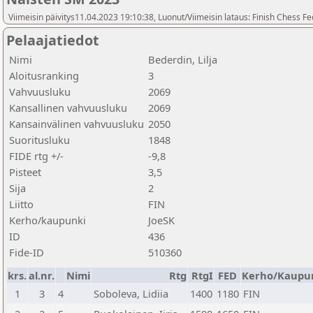
Viimeisin päivitys11.04.2023 19:10:38, Luonut/Viimeisin lataus: Finish Chess Fe
Pelaajatiedot
Nimi
Bederdin, Lilja
Aloitusranking
3
Vahvuusluku
2069
Kansallinen vahvuusluku
2069
Kansainvälinen vahvuusluku
2050
Suoritusluku
1848
FIDE rtg +/-
-9,8
Pisteet
3,5
Sija
2
Liitto
FIN
Kerho/kaupunki
JoeSK
ID
436
Fide-ID
510360
krs.
al.nr.
Nimi
Rtg
RtgI
FED
Kerho/Kaupu
1
3
4
Soboleva, Lidiia
1400
1180
FIN