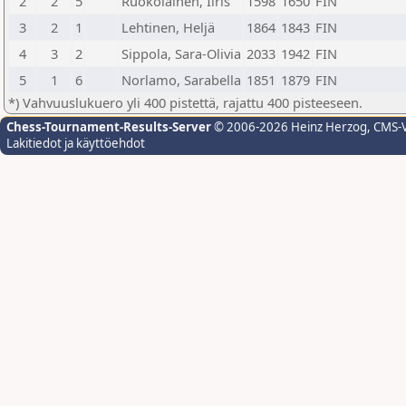
2
2
5
Ruokolainen, Iiris
1598
1650
FIN
3
2
1
Lehtinen, Heljä
1864
1843
FIN
4
3
2
Sippola, Sara-Olivia
2033
1942
FIN
5
1
6
Norlamo, Sarabella
1851
1879
FIN
*) Vahvuuslukuero yli 400 pistettä, rajattu 400 pisteeseen.
Chess-Tournament-Results-Server
© 2006-2026 Heinz Herzog
, CMS-
Lakitiedot ja käyttöehdot