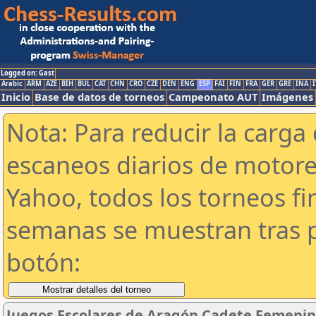
Logged on: Gast
Arabic
ARM
AZE
BIH
BUL
CAT
CHN
CRO
CZE
DEN
ENG
ESP
FAI
FIN
FRA
GER
GRE
INA
I
Inicio
Base de datos de torneos
Campeonato AUT
Imágenes
Nota: Para reducir la carga 
escaneos diarios de motor
Yahoo, todos los torneos f
semanas se muestran tras p
botón:
Juegos Escolares de Aragón Cadete Femenin