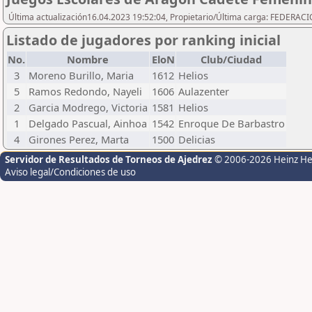
Última actualización16.04.2023 19:52:04, Propietario/Última carga: FEDER
Listado de jugadores por ranking inicial
No.
Nombre
EloN
Club/Ciudad
3
Moreno Burillo, Maria
1612
Helios
5
Ramos Redondo, Nayeli
1606
Aulazenter
2
Garcia Modrego, Victoria
1581
Helios
1
Delgado Pascual, Ainhoa
1542
Enroque De Barbastro
4
Girones Perez, Marta
1500
Delicias
Servidor de Resultados de Torneos de Ajedrez
© 2006-2026 Heinz H
Aviso legal/Condiciones de uso