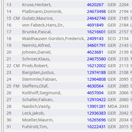
13
Kruse,Herbert,
4620267
GER
2204
14
Plaßmann,Dominik,
24673498
GER
2194
15
CM
Gulatz,Maurice,
24642746
GER
2185
16
von Fabeck,Hans,Dr.,
4691849
GER
2184
17
Brunke,Pascal,
16216601
GER
2157
18
Waldhausen Gordon,Frederick,
2409143
SCO
2154
19
Nemitz,Alfred,
34601791
GER
2143
20
Johnen,Daniel,
4623681
GER
2139
21
Schroer,Klaus,
24675580
GER
2135
22
CM
Prieb,Robert,
16212002
GER
2113
23
Bargsten,Justus,
12974188
GER
2108
24
Stemmler,Fabian,
12964808
GER
2095
25
FM
Steffens,Olaf,
4630564
GER
2085
26
Kolthoff,Siegmund,
4657004
GER
2066
27
Schaller,Fabian,
12910422
GER
2060
28
Naidich,Vasily,
13901281
MDA
2043
29
Leck,Jakob,
12936383
GER
2042
30
Moeller,Maurin,
16265696
GER
2034
31
Fuhlrott,Tim,
16222431
GER
2015