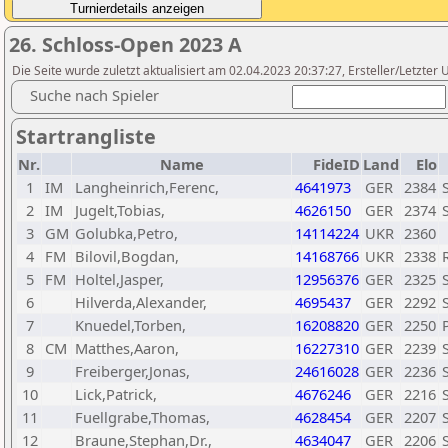
26. Schloss-Open 2023 A
Die Seite wurde zuletzt aktualisiert am 02.04.2023 20:37:27, Ersteller/Letzte
Suche nach Spieler
Startrangliste
Nr.
Name
FideID
Land
Elo
1
IM
Langheinrich,Ferenc,
4641973
GER
2384
2
IM
Jugelt,Tobias,
4626150
GER
2374
3
GM
Golubka,Petro,
14114224
UKR
2360
4
FM
Bilovil,Bogdan,
14168766
UKR
2338
5
FM
Holtel,Jasper,
12956376
GER
2325
6
Hilverda,Alexander,
4695437
GER
2292
7
Knuedel,Torben,
16208820
GER
2250
8
CM
Matthes,Aaron,
16227310
GER
2239
9
Freiberger,Jonas,
24616028
GER
2236
10
Lick,Patrick,
4676246
GER
2216
11
Fuellgrabe,Thomas,
4628454
GER
2207
12
Braune,Stephan,Dr.,
4634047
GER
2206