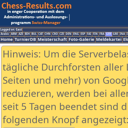
Logged on: Gast
Arabic
ARM
AZE
BIH
BUL
CAT
CHN
CRO
CZE
DEN
ENG
ESP
FAI
FIN
FRA
GER
GRE
INA
I
Home
TurnierDB
Meisterschaft
Foto-Galerie
Meldekartei
El
Hinweis: Um die Serverbela
tägliche Durchforsten aller 
Seiten und mehr) von Goog
reduzieren, werden bei alle
seit 5 Tagen beendet sind d
folgenden Knopf angezeigt