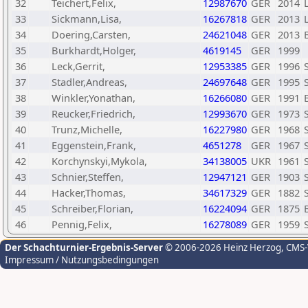
32
Teichert,Felix,
12987670
GER
2014
33
Sickmann,Lisa,
16267818
GER
2013
34
Doering,Carsten,
24621048
GER
2013
35
Burkhardt,Holger,
4619145
GER
1999
36
Leck,Gerrit,
12953385
GER
1996
37
Stadler,Andreas,
24697648
GER
1995
38
Winkler,Yonathan,
16266080
GER
1991
39
Reucker,Friedrich,
12993670
GER
1973
40
Trunz,Michelle,
16227980
GER
1968
41
Eggenstein,Frank,
4651278
GER
1967
42
Korchynskyi,Mykola,
34138005
UKR
1961
43
Schnier,Steffen,
12947121
GER
1903
44
Hacker,Thomas,
34617329
GER
1882
45
Schreiber,Florian,
16224094
GER
1875
46
Pennig,Felix,
16278089
GER
1959
Der Schachturnier-Ergebnis-Server
© 2006-2026 Heinz Herzog
, CMS
Impressum / Nutzungsbedingungen