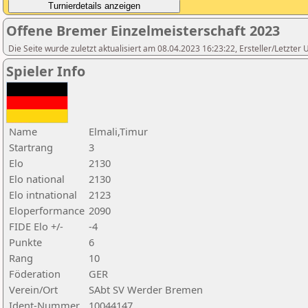
Offene Bremer Einzelmeisterschaft 2023
Die Seite wurde zuletzt aktualisiert am 08.04.2023 16:23:22, Ersteller/Letzte
Spieler Info
Name
Elmali,Timur
Startrang
3
Elo
2130
Elo national
2130
Elo intnational
2123
Eloperformance
2090
FIDE Elo +/-
-4
Punkte
6
Rang
10
Föderation
GER
Verein/Ort
SAbt SV Werder Bremen
Ident-Nummer
10044147