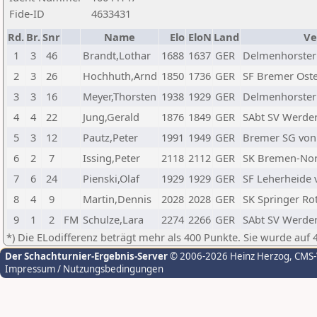
Fide-ID
4633431
Rd.
Br.
Snr
Name
Elo
EloN
Land
Ve
1
3
46
Brandt,Lothar
1688
1637
GER
Delmenhorster
2
3
26
Hochhuth,Arnd
1850
1736
GER
SF Bremer Ost
3
3
16
Meyer,Thorsten
1938
1929
GER
Delmenhorster
4
4
22
Jung,Gerald
1876
1849
GER
SAbt SV Werde
5
3
12
Pautz,Peter
1991
1949
GER
Bremer SG von
6
2
7
Issing,Peter
2118
2112
GER
SK Bremen-No
7
6
24
Pienski,Olaf
1929
1929
GER
SF Leherheide 
8
4
9
Martin,Dennis
2028
2028
GER
SK Springer Ro
9
1
2
FM
Schulze,Lara
2274
2266
GER
SAbt SV Werde
*) Die ELodifferenz beträgt mehr als 400 Punkte. Sie wurde auf 
Der Schachturnier-Ergebnis-Server
© 2006-2026 Heinz Herzog
, CMS
Impressum / Nutzungsbedingungen