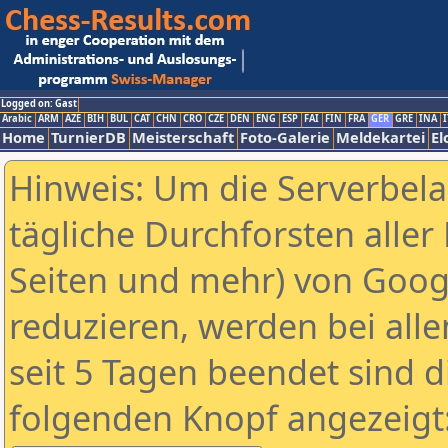
Logged on: Gast
Arabic
ARM
AZE
BIH
BUL
CAT
CHN
CRO
CZE
DEN
ENG
ESP
FAI
FIN
FRA
GER
GRE
INA
I
Home
TurnierDB
Meisterschaft
Foto-Galerie
Meldekartei
El
Hinweis: Um die Serverbel
tägliche Durchforsten aller 
Seiten und mehr) von Goog
reduzieren, werden bei alle
seit 5 Tagen beendet sind d
folgenden Knopf angezeigt