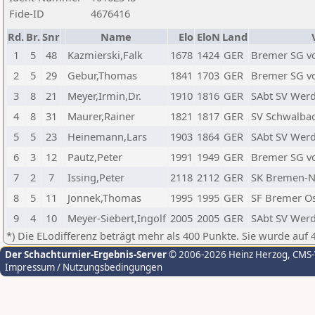
Fide-ID
4676416
Rd.
Br.
Snr
Name
Elo
EloN
Land
1
5
48
Kazmierski,Falk
1678
1424
GER
Bremer SG v
2
5
29
Gebur,Thomas
1841
1703
GER
Bremer SG v
3
8
21
Meyer,Irmin,Dr.
1910
1816
GER
SAbt SV Wer
4
8
31
Maurer,Rainer
1821
1817
GER
SV Schwalba
5
5
23
Heinemann,Lars
1903
1864
GER
SAbt SV Wer
6
3
12
Pautz,Peter
1991
1949
GER
Bremer SG v
7
2
7
Issing,Peter
2118
2112
GER
SK Bremen-
8
5
11
Jonnek,Thomas
1995
1995
GER
SF Bremer O
9
4
10
Meyer-Siebert,Ingolf
2005
2005
GER
SAbt SV Wer
*) Die ELodifferenz beträgt mehr als 400 Punkte. Sie wurde auf 
Der Schachturnier-Ergebnis-Server
© 2006-2026 Heinz Herzog
, CMS
Impressum / Nutzungsbedingungen