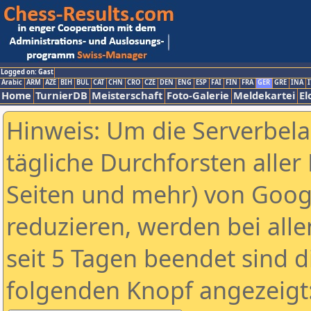
Logged on: Gast
Arabic
ARM
AZE
BIH
BUL
CAT
CHN
CRO
CZE
DEN
ENG
ESP
FAI
FIN
FRA
GER
GRE
INA
I
Home
TurnierDB
Meisterschaft
Foto-Galerie
Meldekartei
El
Hinweis: Um die Serverbel
tägliche Durchforsten aller 
Seiten und mehr) von Goog
reduzieren, werden bei alle
seit 5 Tagen beendet sind d
folgenden Knopf angezeigt