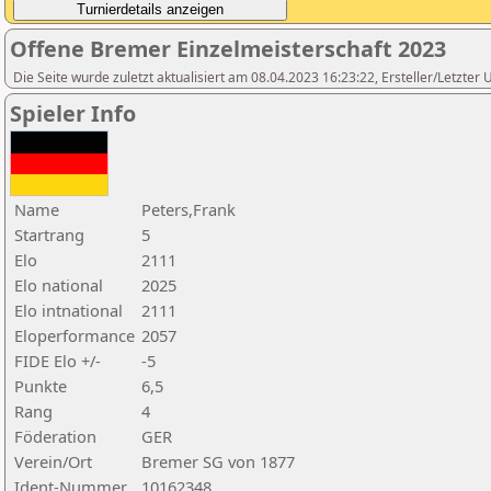
Offene Bremer Einzelmeisterschaft 2023
Die Seite wurde zuletzt aktualisiert am 08.04.2023 16:23:22, Ersteller/Letzte
Spieler Info
Name
Peters,Frank
Startrang
5
Elo
2111
Elo national
2025
Elo intnational
2111
Eloperformance
2057
FIDE Elo +/-
-5
Punkte
6,5
Rang
4
Föderation
GER
Verein/Ort
Bremer SG von 1877
Ident-Nummer
10162348