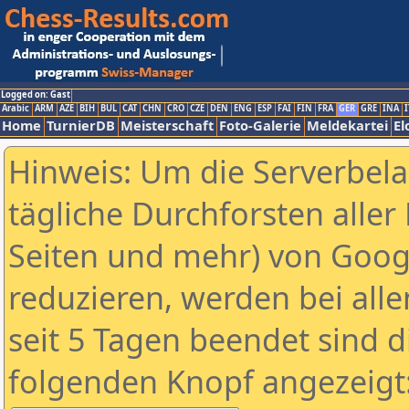
Logged on: Gast
Arabic
ARM
AZE
BIH
BUL
CAT
CHN
CRO
CZE
DEN
ENG
ESP
FAI
FIN
FRA
GER
GRE
INA
I
Home
TurnierDB
Meisterschaft
Foto-Galerie
Meldekartei
El
Hinweis: Um die Serverbel
tägliche Durchforsten aller 
Seiten und mehr) von Goog
reduzieren, werden bei alle
seit 5 Tagen beendet sind d
folgenden Knopf angezeigt