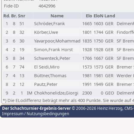
Fide-ID
4642996
Rd.
Br.
Snr
Name
Elo
EloN
Land
1
8
51
Schröder,Frank
1665
1603
GER
Delmenh
2
8
32
Körber,Uwe
1801
1744
GER
Findorff
3
6
30
Yavarpoor,Mohammad
1835
1750
GER
SF Brem
4
2
19
Simon,Frank Horst
1928
1928
GER
SF Brem
5
8
34
Schwenteck,Peter
1766
1667
GER
SF Brem
6
7
74
El Seidi,Miro
1573
1573
GER
Bremer 
7
4
13
Büttner,Thomas
1981
1981
GER
Werder
8
2
12
Pautz,Peter
1991
1949
GER
Bremer 
9
2
1
IM
Chokhonelidze,Giorgi
2300
0
GEO
Delmenh
*) Die ELodifferenz beträgt mehr als 400 Punkte. Sie wurde auf 
Der Schachturnier-Ergebnis-Server
© 2006-2026 Heinz Herzog
, CMS
Impressum / Nutzungsbedingungen