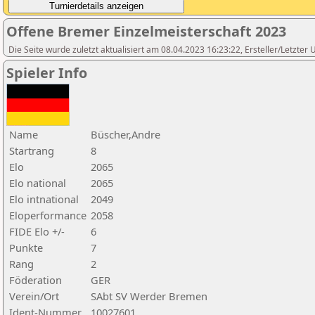
Offene Bremer Einzelmeisterschaft 2023
Die Seite wurde zuletzt aktualisiert am 08.04.2023 16:23:22, Ersteller/Letzte
Spieler Info
Name
Büscher,Andre
Startrang
8
Elo
2065
Elo national
2065
Elo intnational
2049
Eloperformance
2058
FIDE Elo +/-
6
Punkte
7
Rang
2
Föderation
GER
Verein/Ort
SAbt SV Werder Bremen
Ident-Nummer
10027601