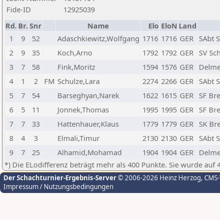
Fide-ID
12925039
Rd.
Br.
Snr
Name
Elo
EloN
Land
1
9
52
Adaschkiewitz,Wolfgang
1716
1716
GER
SAbt 
2
9
35
Koch,Arno
1792
1792
GER
SV Sc
3
7
58
Fink,Moritz
1594
1576
GER
Delme
4
1
2
FM
Schulze,Lara
2274
2266
GER
SAbt 
5
7
54
Barseghyan,Narek
1622
1615
GER
SF Br
6
5
11
Jonnek,Thomas
1995
1995
GER
SF Br
7
7
33
Hattenhauer,Klaus
1779
1779
GER
SK Br
8
4
3
Elmali,Timur
2130
2130
GER
SAbt 
9
7
25
Alhamid,Mohamad
1904
1904
GER
Delme
*) Die ELodifferenz beträgt mehr als 400 Punkte. Sie wurde auf 
Der Schachturnier-Ergebnis-Server
© 2006-2026 Heinz Herzog
, CMS
Impressum / Nutzungsbedingungen