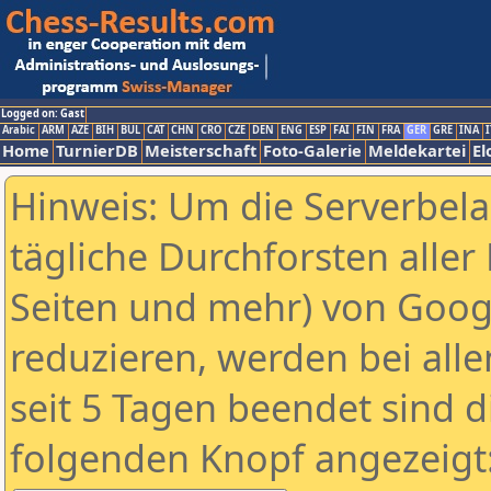
Logged on: Gast
Arabic
ARM
AZE
BIH
BUL
CAT
CHN
CRO
CZE
DEN
ENG
ESP
FAI
FIN
FRA
GER
GRE
INA
I
Home
TurnierDB
Meisterschaft
Foto-Galerie
Meldekartei
El
Hinweis: Um die Serverbel
tägliche Durchforsten aller 
Seiten und mehr) von Goog
reduzieren, werden bei alle
seit 5 Tagen beendet sind d
folgenden Knopf angezeigt