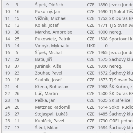
9
9
Šípek, Oldřich
CZE
1880
Jezdci Jund
10
16
Pokorný, Jan
CZE
1690
TJ Sokol Těš
11
15
Věžník, Michael
CZE
1752
ŠK Duras B
12
13
Kolek, Josef
CZE
1771
TJ Slovan Iv
13
38
Marche, Ambroise
CZE
1000
nereg.
14
25
Pukowietz, Patrik
CZE
1508
Sportovní k
15
14
Vinnyk, Mykhailo
UKR
0
16
5
Šípek, Michal
CZE
1965
Jezdci Jund
17
22
Baťa, Jiří
CZE
1575
Šachový klu
18
37
Juránek, Alše
CZE
1000
nereg.
19
23
Zouhar, Pavel
CZE
1572
Šachový klu
20
18
Skalník, Josef
CZE
1673
TJ Slovan Iv
21
4
Křena, Bohuslav
CZE
1968
ŠK Kuřim, z.
22
26
Lúč, Martin
CZE
1500
ŠK Duras B
23
19
Peška, Jan
CZE
1625
ŠK Střelice
24
20
Matzner, Radomil
CZE
1614
Sokol Rudi
25
27
Stojaspal, Lukáš
CZE
1485
Šachový klu
26
11
Kubíček, Pavel
CZE
1790
OREL jedno
27
17
Šlégl, Milan
CZE
1684
Šachový klu