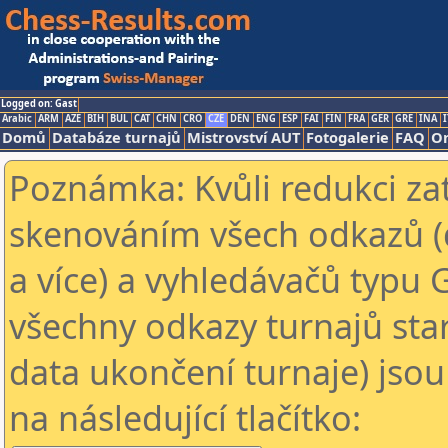
Logged on: Gast
Arabic
ARM
AZE
BIH
BUL
CAT
CHN
CRO
CZE
DEN
ENG
ESP
FAI
FIN
FRA
GER
GRE
INA
I
Domů
Databáze turnajů
Mistrovství AUT
Fotogalerie
FAQ
On
Poznámka: Kvůli redukci za
skenováním všech odkazů (
a více) a vyhledávačů typu 
všechny odkazy turnajů star
data ukončení turnaje) jsou
na následující tlačítko: