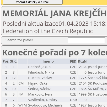
MEMORIÁL JANA KREJČÍH
Poslední aktualizace01.04.2023 15:18
Federation of the Czech Republic
Search for player
Konečné pořadí po 7 kole
Poř.
St.č.
Jméno
FED
RtgN
1
1
Bednář, Jakub
CZE
2134
Jezdci Jund
2
8
Filindash, Nikita
CZE
0
Jezdci Jund
3
12
Buchta, Václav
CZE
1775
Šachový klu
4
2
CM
Hájek, Oskar
CZE
2104
SK Podlužan
5
10
Šetina, Václav
CZE
1836
ŠK Kuřim, z.
6
3
FM
Markovič, Ivan
CZE
1999
ŠK Hustope
7
7
Vasilenko, Dmitry
UKR
0
8
6
WFM
Svobodová, Michaela
CZE
1927
Jezdci Jund