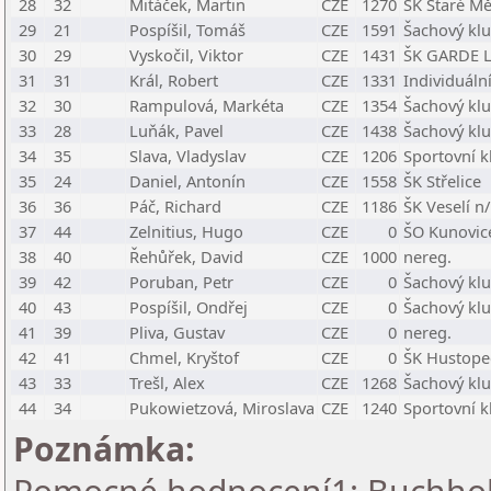
28
32
Mitáček, Martin
CZE
1270
ŠK Staré M
29
21
Pospíšil, Tomáš
CZE
1591
Šachový klu
30
29
Vyskočil, Viktor
CZE
1431
ŠK GARDE L
31
31
Král, Robert
CZE
1331
Individuální
32
30
Rampulová, Markéta
CZE
1354
Šachový klu
33
28
Luňák, Pavel
CZE
1438
Šachový klu
34
35
Slava, Vladyslav
CZE
1206
Sportovní k
35
24
Daniel, Antonín
CZE
1558
ŠK Střelice
36
36
Páč, Richard
CZE
1186
ŠK Veselí n
37
44
Zelnitius, Hugo
CZE
0
ŠO Kunovic
38
40
Řehůřek, David
CZE
1000
nereg.
39
42
Poruban, Petr
CZE
0
Šachový klu
40
43
Pospíšil, Ondřej
CZE
0
Šachový klu
41
39
Pliva, Gustav
CZE
0
nereg.
42
41
Chmel, Kryštof
CZE
0
ŠK Hustope
43
33
Trešl, Alex
CZE
1268
Šachový klu
44
34
Pukowietzová, Miroslava
CZE
1240
Sportovní k
Poznámka: