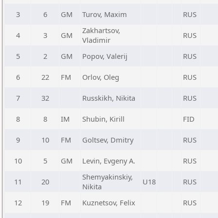
3
6
GM
Turov, Maxim
RUS
Zakhartsov,
4
3
GM
RUS
Vladimir
5
2
GM
Popov, Valerij
RUS
6
22
FM
Orlov, Oleg
RUS
7
32
Russkikh, Nikita
RUS
8
8
IM
Shubin, Kirill
FID
9
10
FM
Goltsev, Dmitry
RUS
10
5
GM
Levin, Evgeny A.
RUS
Shemyakinskiy,
11
20
U18
RUS
Nikita
12
19
FM
Kuznetsov, Felix
RUS