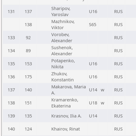
Sharipov,
131
137
U16
RUS
Yaroslav
Mazhnikov,
138
S65
RUS
Viktor
Vorobev,
133
92
RUS
Alexander
Sushenok,
134
89
RUS
Alexander
Potapenko,
135
153
U16
RUS
Nikita
Zhukov,
136
175
U16
RUS
Konstantin
Makarova, Maria
137
140
U14
w
RUS
A.
Kramarenko,
138
151
U18
w
RUS
Ekaterina
139
135
Krasnov, Ilia A.
U14
RUS
140
124
Khairov, Rinat
RUS