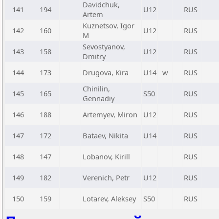
Davidchuk,
141
194
U12
RUS
Artem
Kuznetsov, Igor
142
160
U12
RUS
M
Sevostyanov,
143
158
U12
RUS
Dmitry
144
173
Drugova, Kira
U14
w
RUS
Chinilin,
145
165
S50
RUS
Gennadiy
146
188
Artemyev, Miron
U12
RUS
147
172
Bataev, Nikita
U14
RUS
148
147
Lobanov, Kirill
RUS
149
182
Verenich, Petr
U12
RUS
150
159
Lotarev, Aleksey
S50
RUS