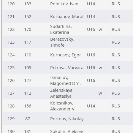
120
133
Polnikov, Ivan
U14
RUS
121
152
Kurbanov, Marat
U14
RUS
Sudarkina,
122
170
U16
w
RUS
Ekaterina
Berezovsky,
123
117
RUS
Timofei
124
110
Kurnosov, Egor
U16
RUS
125
109
Petrova, Varvara
U16
w
RUS
Ismailov,
126
127
U16
RUS
Magomed Dm.
Zelenskaya,
127
112
w
RUS
Anastasiya
Kolesnikov,
128
156
U14
RUS
Alexander V.
129
87
Portnov, Nikolay
RUS
130
131
Sokolin, Aleksey
RUS