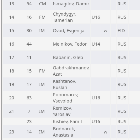
13
54
CM
Ismagilov, Damir
RUS
Chyndygyr,
14
16
FM
U16
RUS
Tamerlan
15
30
IM
Ovod, Evgenija
w
FID
16
44
Melnikov, Fedor
U14
RUS
17
11
Babanin, Gleb
RUS
Gabdrakhmanov,
18
15
FM
RUS
Azat
Kashtanov,
19
17
IM
RUS
Ruslan
Ponomarev,
20
63
U16
RUS
Vsevolod
Remizov,
21
7
IM
RUS
Yaroslav
23
Kishiev, Famil
U16
RUS
Bodnaruk,
23
14
IM
w
RUS
Anastasia