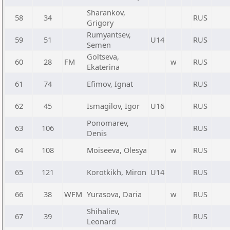
Sharankov,
58
34
RUS
Grigory
Rumyantsev,
59
51
U14
RUS
Semen
Goltseva,
60
28
FM
w
RUS
Ekaterina
61
74
Efimov, Ignat
RUS
62
45
Ismagilov, Igor
U16
RUS
Ponomarev,
63
106
RUS
Denis
64
108
Moiseeva, Olesya
w
RUS
65
121
Korotkikh, Miron
U14
RUS
66
38
WFM
Yurasova, Daria
w
RUS
Shihaliev,
67
39
RUS
Leonard