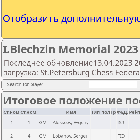
Отобразить дополнительну
I.Blechzin Memorial 2023 
Последнее обновление13.04.2023 2
загрузка: St.Petersburg Chess Federa
Search for player
Итоговое положение пос
Ст.ном
Ст.ном.
Имя
Тип
пол
Гр
ФЕД.
Рей
1
1
GM
Alekseev, Evgeny
ISR
2
4
GM
Lobanov, Sergei
FID