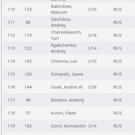
Babintsev,
110
123
U16
RUS
Maksim
Zaichikov,
111
86
RUS
Andrey
Chereshkevich,
112
119
U14
RUS
Yuri
Ryabchenko,
113
122
U14
RUS
Andrey
114
142
Chernov, Lev
U10
RUS
115
126
Schepets, Savva
RUS
116
144
Sivak, Andrei Al
U18
RUS
117
48
Botalov, Anatoly
RUS
118
57
Kunin, Pavel
RUS
119
192
Gorn, Konstantin
U14
RUS