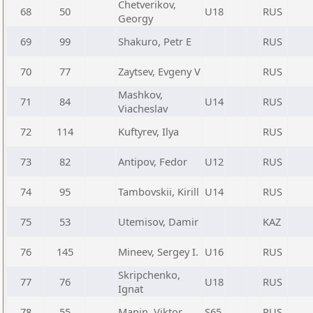
Chetverikov,
68
50
U18
RUS
Georgy
69
99
Shakuro, Petr E
RUS
70
77
Zaytsev, Evgeny V
RUS
Mashkov,
71
84
U14
RUS
Viacheslav
72
114
Kuftyrev, Ilya
RUS
73
82
Antipov, Fedor
U12
RUS
74
95
Tambovskii, Kirill
U14
RUS
75
53
Utemisov, Damir
KAZ
76
145
Mineev, Sergey I.
U16
RUS
Skripchenko,
77
76
U18
RUS
Ignat
78
55
Manin, Viktor
S65
RUS