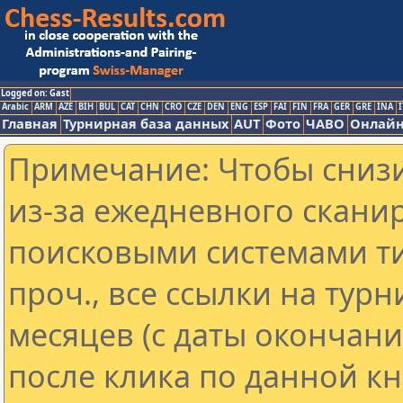
Logged on: Gast
Arabic
ARM
AZE
BIH
BUL
CAT
CHN
CRO
CZE
DEN
ENG
ESP
FAI
FIN
FRA
GER
GRE
INA
I
Главная
Турнирная база данных
AUT
Фото
ЧАВО
Онлайн
Примечание: Чтобы снизи
из-за ежедневного скани
поисковыми системами ти
проч., все ссылки на тур
месяцев (с даты окончан
после клика по данной кн