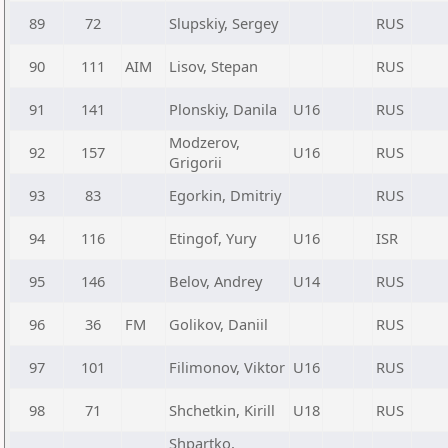
89
72
Slupskiy, Sergey
RUS
90
111
AIM
Lisov, Stepan
RUS
91
141
Plonskiy, Danila
U16
RUS
Modzerov,
92
157
U16
RUS
Grigorii
93
83
Egorkin, Dmitriy
RUS
94
116
Etingof, Yury
U16
ISR
95
146
Belov, Andrey
U14
RUS
96
36
FM
Golikov, Daniil
RUS
97
101
Filimonov, Viktor
U16
RUS
98
71
Shchetkin, Kirill
U18
RUS
Shpartko,