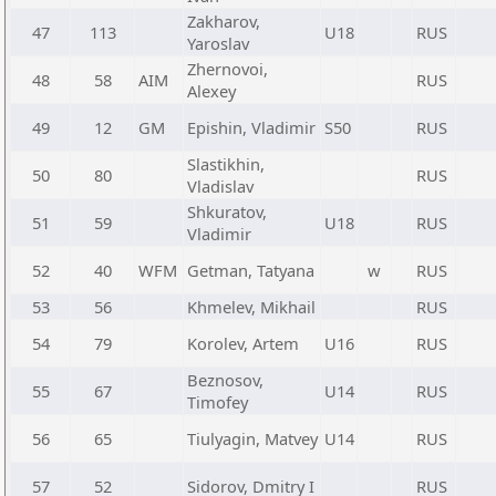
Zakharov,
47
113
U18
RUS
Yaroslav
Zhernovoi,
48
58
AIM
RUS
Alexey
49
12
GM
Epishin, Vladimir
S50
RUS
Slastikhin,
50
80
RUS
Vladislav
Shkuratov,
51
59
U18
RUS
Vladimir
52
40
WFM
Getman, Tatyana
w
RUS
53
56
Khmelev, Mikhail
RUS
54
79
Korolev, Artem
U16
RUS
Beznosov,
55
67
U14
RUS
Timofey
56
65
Tiulyagin, Matvey
U14
RUS
57
52
Sidorov, Dmitry I
RUS