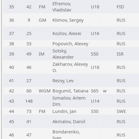
Efremov,
35
42
FM
U18
FID
Vladislav
36
9
GM
Klimov, Sergey
RUS
37
25
Kozlov, Alexei
U16
RUS
38
33
Popovich, Alexey
RUS
Sotsky,
39
49
IM
S50
ISR
Alexander
Zakharov, Alexey
40
46
U16
RUS
O.
41
27
Rezvy, Lev
RUS
42
60
WGM
Bogumil, Tatiana
S65
w
RUS
Ismailov, Artem
43
148
U14
RUS
Dm.
44
73
FM
Lundin, Jan
S50
SWE
45
41
Akmalov, Daniil
RUS
Bondarenko,
46
47
RUS
Ivan