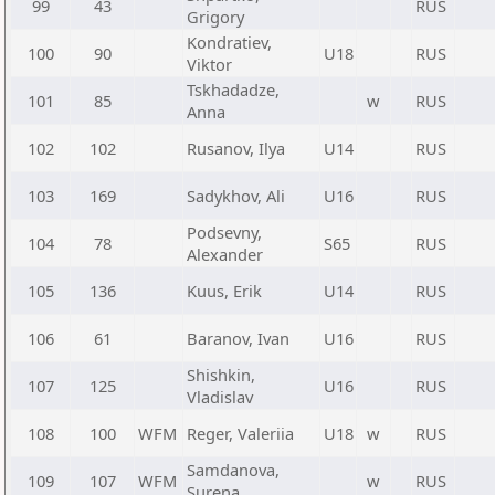
99
43
RUS
Grigory
Kondratiev,
100
90
U18
RUS
Viktor
Tskhadadze,
101
85
w
RUS
Anna
102
102
Rusanov, Ilya
U14
RUS
103
169
Sadykhov, Ali
U16
RUS
Podsevny,
104
78
S65
RUS
Alexander
105
136
Kuus, Erik
U14
RUS
106
61
Baranov, Ivan
U16
RUS
Shishkin,
107
125
U16
RUS
Vladislav
108
100
WFM
Reger, Valeriia
U18
w
RUS
Samdanova,
109
107
WFM
w
RUS
Surena