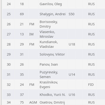
24
18
Gavrilov, Oleg
RUS
25
69
Shalygin, Andrei
S50
RUS
Borisovsky,
26
21
FM
RUS
Dmitry
Vlasenko,
27
13
IM
RUS
Miroslav
Kundianok,
28
29
FM
U18
RUS
Vladislav
29
31
Solovyov, Viktor
RUS
30
26
Panov, Ivan
RUS
Puzyrevsky,
31
35
U14
RUS
Semen
Krasilnikov,
32
24
FM
FID
Evgeni
33
37
Khodko, Yurii N.
U16
RUS
34
75
AGM
Osetrov, Dmitrij
RUS