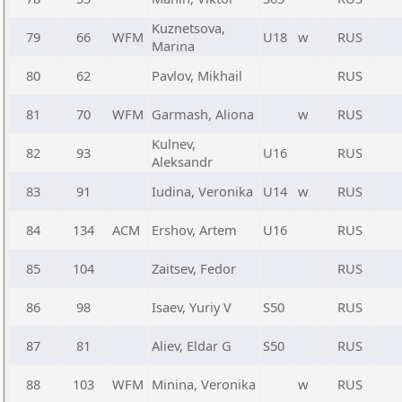
Kuznetsova,
79
66
WFM
U18
w
RUS
Marina
80
62
Pavlov, Mikhail
RUS
81
70
WFM
Garmash, Aliona
w
RUS
Kulnev,
82
93
U16
RUS
Aleksandr
83
91
Iudina, Veronika
U14
w
RUS
84
134
ACM
Ershov, Artem
U16
RUS
85
104
Zaitsev, Fedor
RUS
86
98
Isaev, Yuriy V
S50
RUS
87
81
Aliev, Eldar G
S50
RUS
88
103
WFM
Minina, Veronika
w
RUS