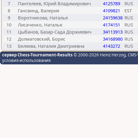
7
Пантелеев, Юрий Владимирович
4125789
RUS
8
Гансвинд, Валерия
4109821
EST
9
Воротникова, Наталья
24159638
RUS
10
Лисаченко, Наталья
4174151
RUS
11
Цыбанов, Базар-Сада Доржиевич
34113913
RUS
12
Долматовский, Борис
34168980
RUS
13
Беляева, Наталия Дмитриевна
4143272
RUS
сервер Chess-Tournament-Results
© 2006-2026 Heinz Herzog
, CMS-
условия использования