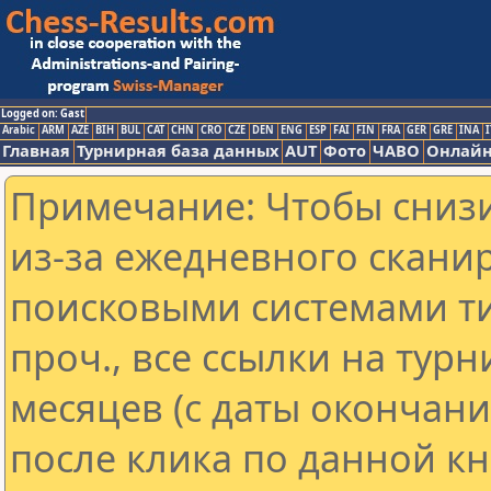
Logged on: Gast
Arabic
ARM
AZE
BIH
BUL
CAT
CHN
CRO
CZE
DEN
ENG
ESP
FAI
FIN
FRA
GER
GRE
INA
I
Главная
Турнирная база данных
AUT
Фото
ЧАВО
Онлайн
Примечание: Чтобы снизи
из-за ежедневного скани
поисковыми системами ти
проч., все ссылки на тур
месяцев (с даты окончан
после клика по данной кн