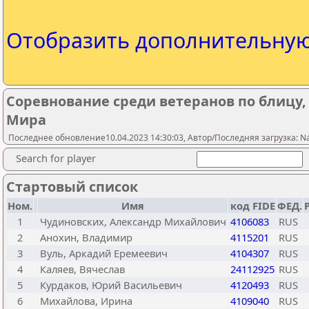
Отобразить дополнительну
Соревнование среди ветеранов по блицу
Мира
Последнее обновление10.04.2023 14:30:03, Автор/Последняя загрузка: N
Search for player
Стартовый список
Ном.
Имя
код FIDE
ФЕД.
1
Чудиновских, Александр Михайлович
4106083
RUS
2
Анохин, Владимир
4115201
RUS
3
Вуль, Аркадий Еремеевич
4104307
RUS
4
Каляев, Вячеслав
24112925
RUS
5
Курдаков, Юрий Васильевич
4120493
RUS
6
Михайлова, Ирина
4109040
RUS