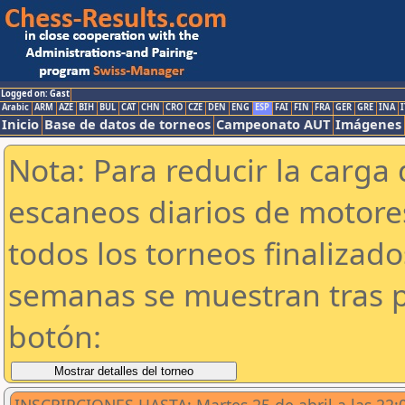
Logged on: Gast
Arabic
ARM
AZE
BIH
BUL
CAT
CHN
CRO
CZE
DEN
ENG
ESP
FAI
FIN
FRA
GER
GRE
INA
I
Inicio
Base de datos de torneos
Campeonato AUT
Imágenes
Nota: Para reducir la carga 
escaneos diarios de motor
todos los torneos finalizad
semanas se muestran tras p
botón: