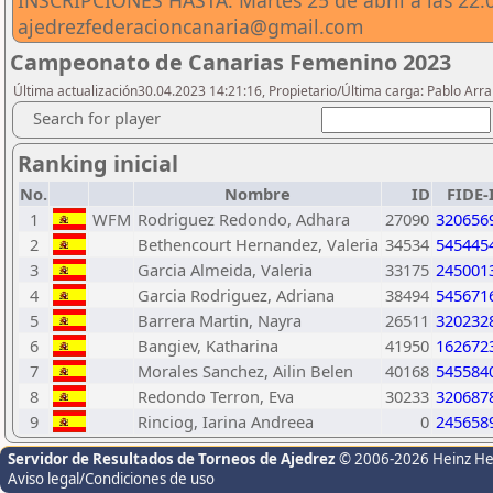
INSCRIPCIONES HASTA: Martes 25 de abril a las 22:0
ajedrezfederacioncanaria@gmail.com
Campeonato de Canarias Femenino 2023
Última actualización30.04.2023 14:21:16, Propietario/Última carga: Pablo Arr
Search for player
Ranking inicial
No.
Nombre
ID
FIDE-
1
WFM
Rodriguez Redondo, Adhara
27090
320656
2
Bethencourt Hernandez, Valeria
34534
545445
3
Garcia Almeida, Valeria
33175
245001
4
Garcia Rodriguez, Adriana
38494
545671
5
Barrera Martin, Nayra
26511
320232
6
Bangiev, Katharina
41950
162672
7
Morales Sanchez, Ailin Belen
40168
545584
8
Redondo Terron, Eva
30233
320687
9
Rinciog, Iarina Andreea
0
245658
Servidor de Resultados de Torneos de Ajedrez
© 2006-2026 Heinz H
Aviso legal/Condiciones de uso