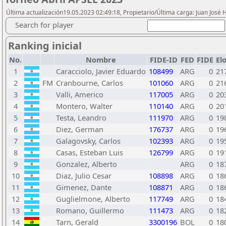
Última actualización19.05.2023 02:49:18, Propietario/Última carga: Juan José
Search for player
Ranking inicial
No.
Nombre
FIDE-ID
FED
FIDE
El
1
Caracciolo, Javier Eduardo
108499
ARG
0
21
2
FM
Cranbourne, Carlos
101060
ARG
0
21
3
Valli, Americo
117005
ARG
0
20
4
Montero, Walter
110140
ARG
0
20
5
Testa, Leandro
111970
ARG
0
19
6
Diez, German
176737
ARG
0
19
7
Galagovsky, Carlos
102393
ARG
0
19
8
Casas, Esteban Luis
126799
ARG
0
19
9
Gonzalez, Alberto
ARG
0
18
10
Diaz, Julio Cesar
108898
ARG
0
18
11
Gimenez, Dante
108871
ARG
0
18
12
Guglielmone, Alberto
117749
ARG
0
18
13
Romano, Guillermo
111473
ARG
0
18
14
Tarn, Gerald
3300196
BOL
0
18