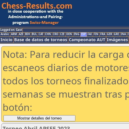
Logged on: Gast
Arabic
ARM
AZE
BIH
BUL
CAT
CHN
CRO
CZE
DEN
ENG
ESP
FAI
FIN
FRA
GER
GRE
INA
I
Inicio
Base de datos de torneos
Campeonato AUT
Imágenes
Nota: Para reducir la carga 
escaneos diarios de motor
todos los torneos finalizad
semanas se muestran tras p
botón:
Torneo Abril APSEE 2023