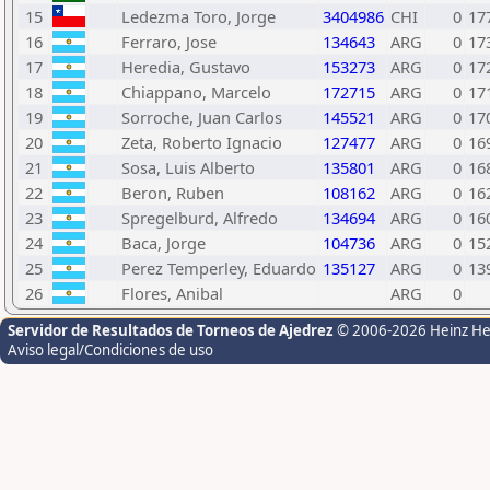
15
Ledezma Toro, Jorge
3404986
CHI
0
17
16
Ferraro, Jose
134643
ARG
0
17
17
Heredia, Gustavo
153273
ARG
0
17
18
Chiappano, Marcelo
172715
ARG
0
17
19
Sorroche, Juan Carlos
145521
ARG
0
17
20
Zeta, Roberto Ignacio
127477
ARG
0
16
21
Sosa, Luis Alberto
135801
ARG
0
16
22
Beron, Ruben
108162
ARG
0
16
23
Spregelburd, Alfredo
134694
ARG
0
16
24
Baca, Jorge
104736
ARG
0
15
25
Perez Temperley, Eduardo
135127
ARG
0
13
26
Flores, Anibal
ARG
0
Servidor de Resultados de Torneos de Ajedrez
© 2006-2026 Heinz H
Aviso legal/Condiciones de uso