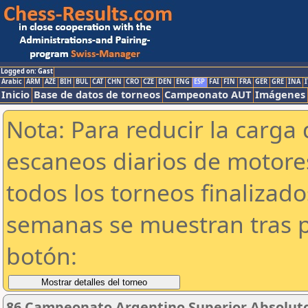
Logged on: Gast
Arabic
ARM
AZE
BIH
BUL
CAT
CHN
CRO
CZE
DEN
ENG
ESP
FAI
FIN
FRA
GER
GRE
INA
I
Inicio
Base de datos de torneos
Campeonato AUT
Imágenes
Nota: Para reducir la carga 
escaneos diarios de motor
todos los torneos finalizad
semanas se muestran tras p
botón:
86 Campeonato Argentino Superior Absoluto 