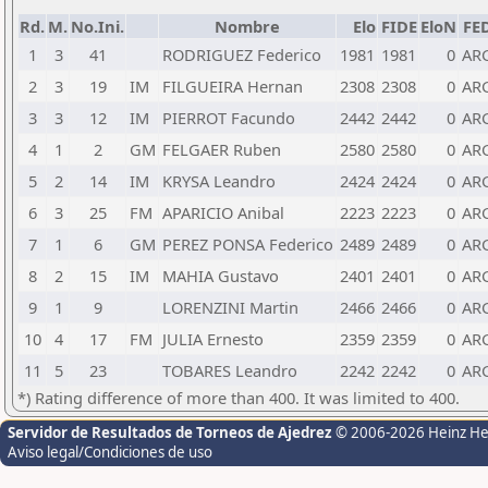
Rd.
M.
No.Ini.
Nombre
Elo
FIDE
EloN
FE
1
3
41
RODRIGUEZ Federico
1981
1981
0
AR
2
3
19
IM
FILGUEIRA Hernan
2308
2308
0
AR
3
3
12
IM
PIERROT Facundo
2442
2442
0
AR
4
1
2
GM
FELGAER Ruben
2580
2580
0
AR
5
2
14
IM
KRYSA Leandro
2424
2424
0
AR
6
3
25
FM
APARICIO Anibal
2223
2223
0
AR
7
1
6
GM
PEREZ PONSA Federico
2489
2489
0
AR
8
2
15
IM
MAHIA Gustavo
2401
2401
0
AR
9
1
9
LORENZINI Martin
2466
2466
0
AR
10
4
17
FM
JULIA Ernesto
2359
2359
0
AR
11
5
23
TOBARES Leandro
2242
2242
0
AR
*) Rating difference of more than 400. It was limited to 400.
Servidor de Resultados de Torneos de Ajedrez
© 2006-2026 Heinz H
Aviso legal/Condiciones de uso