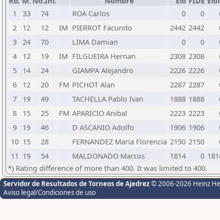
Rd.
M.
No.Ini.
Nombre
Elo
FIDE
Elo
1
33
74
ROA Carlos
0
0
2
12
12
IM
PIERROT Facundo
2442
2442
3
24
70
LIMA Damian
0
0
4
12
19
IM
FILGUEIRA Hernan
2308
2308
5
14
24
GIAMPA Alejandro
2226
2226
6
12
20
FM
PICHOT Alan
2287
2287
7
19
49
TACHELLA Pablo Ivan
1888
1888
8
15
25
FM
APARICIO Anibal
2223
2223
9
19
46
D ASCANIO Adolfo
1906
1906
10
15
28
FERNANDEZ Maria Florencia
2150
2150
11
19
54
MALDONADO Marcos
1814
0
181
*) Rating difference of more than 400. It was limited to 400.
Servidor de Resultados de Torneos de Ajedrez
© 2006-2026 Heinz H
Aviso legal/Condiciones de uso