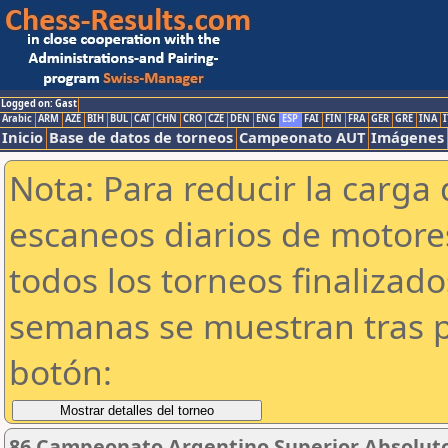
Logged on: Gast
Arabic
ARM
AZE
BIH
BUL
CAT
CHN
CRO
CZE
DEN
ENG
ESP
FAI
FIN
FRA
GER
GRE
INA
I
Inicio
Base de datos de torneos
Campeonato AUT
Imágenes
Nota: Para reducir la carga 
escaneos diarios de motor
todos los torneos finalizad
semanas se muestran tras p
botón:
86 Campeonato Argentino Superior Absoluto 