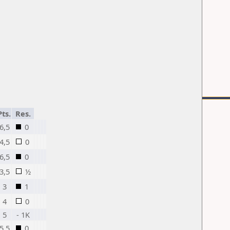
Pts.
Res.
6,5
0
4,5
0
6,5
0
3,5
½
3
1
4
0
5
- 1K
5,5
0