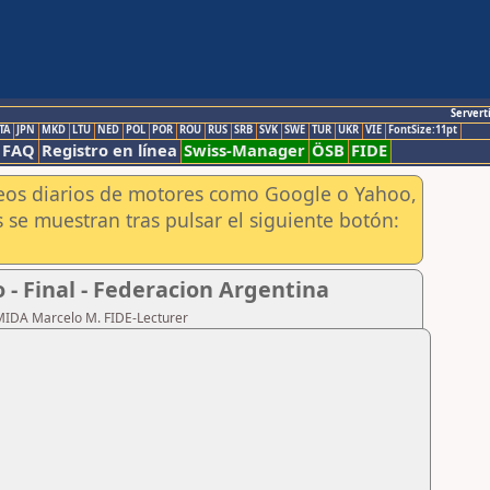
Servert
TA
JPN
MKD
LTU
NED
POL
POR
ROU
RUS
SRB
SVK
SWE
TUR
UKR
VIE
FontSize:11pt
FAQ
Registro en línea
Swiss-Manager
ÖSB
FIDE
aneos diarios de motores como Google o Yahoo,
 se muestran tras pulsar el siguiente botón:
- Final - Federacion Argentina
RMIDA Marcelo M. FIDE-Lecturer