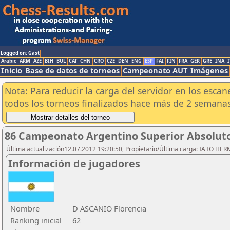
Logged on: Gast
Arabic
ARM
AZE
BIH
BUL
CAT
CHN
CRO
CZE
DEN
ENG
ESP
FAI
FIN
FRA
GER
GRE
INA
I
Inicio
Base de datos de torneos
Campeonato AUT
Imágenes
Nota: Para reducir la carga del servidor en los esc
todos los torneos finalizados hace más de 2 semanas
86 Campeonato Argentino Superior Absoluto 
Última actualización12.07.2012 19:20:50, Propietario/Última carga: IA IO HE
Información de jugadores
Nombre
D ASCANIO Florencia
Ranking inicial
62