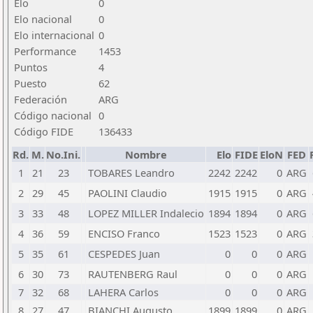
Elo
0
Elo nacional
0
Elo internacional
0
Performance
1453
Puntos
4
Puesto
62
Federación
ARG
Código nacional
0
Código FIDE
136433
Rd.
M.
No.Ini.
Nombre
Elo
FIDE
EloN
FED
1
21
23
TOBARES Leandro
2242
2242
0
ARG
2
29
45
PAOLINI Claudio
1915
1915
0
ARG
3
33
48
LOPEZ MILLER Indalecio
1894
1894
0
ARG
4
36
59
ENCISO Franco
1523
1523
0
ARG
5
35
61
CESPEDES Juan
0
0
0
ARG
6
30
73
RAUTENBERG Raul
0
0
0
ARG
7
32
68
LAHERA Carlos
0
0
0
ARG
8
27
47
BIANCHI Augusto
1899
1899
0
ARG