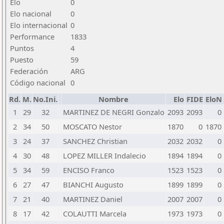
Elo
0
Elo nacional
0
Elo internacional
0
Performance
1833
Puntos
4
Puesto
59
Federación
ARG
Código nacional
0
Rd.
M.
No.Ini.
Nombre
Elo
FIDE
EloN
1
29
32
MARTINEZ DE NEGRI Gonzalo
2093
2093
0
2
34
50
MOSCATO Nestor
1870
0
1870
3
24
37
SANCHEZ Christian
2032
2032
0
4
30
48
LOPEZ MILLER Indalecio
1894
1894
0
5
34
59
ENCISO Franco
1523
1523
0
6
27
47
BIANCHI Augusto
1899
1899
0
7
21
40
MARTINEZ Daniel
2007
2007
0
8
17
42
COLAUTTI Marcela
1973
1973
0