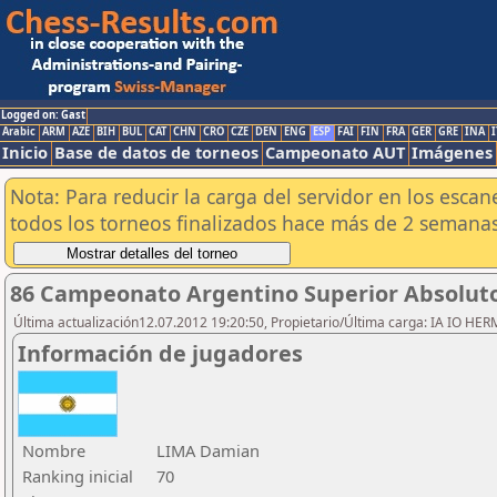
Logged on: Gast
Arabic
ARM
AZE
BIH
BUL
CAT
CHN
CRO
CZE
DEN
ENG
ESP
FAI
FIN
FRA
GER
GRE
INA
I
Inicio
Base de datos de torneos
Campeonato AUT
Imágenes
Nota: Para reducir la carga del servidor en los esc
todos los torneos finalizados hace más de 2 semanas
86 Campeonato Argentino Superior Absoluto 
Última actualización12.07.2012 19:20:50, Propietario/Última carga: IA IO HE
Información de jugadores
Nombre
LIMA Damian
Ranking inicial
70