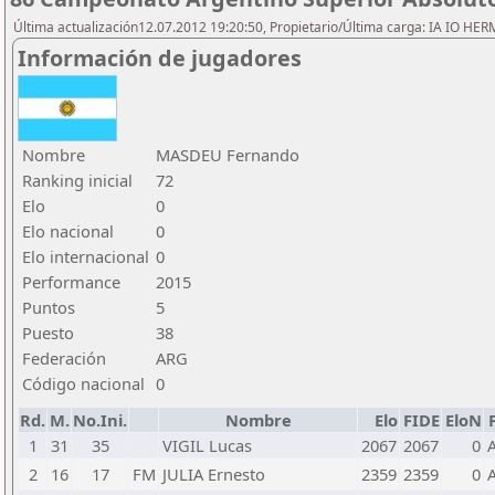
Última actualización12.07.2012 19:20:50, Propietario/Última carga: IA IO HE
Información de jugadores
Nombre
MASDEU Fernando
Ranking inicial
72
Elo
0
Elo nacional
0
Elo internacional
0
Performance
2015
Puntos
5
Puesto
38
Federación
ARG
Código nacional
0
Rd.
M.
No.Ini.
Nombre
Elo
FIDE
EloN
1
31
35
VIGIL Lucas
2067
2067
0
2
16
17
FM
JULIA Ernesto
2359
2359
0