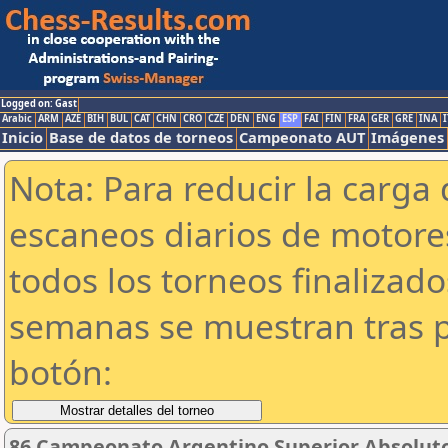
Logged on: Gast
Arabic
ARM
AZE
BIH
BUL
CAT
CHN
CRO
CZE
DEN
ENG
ESP
FAI
FIN
FRA
GER
GRE
INA
I
Inicio
Base de datos de torneos
Campeonato AUT
Imágenes
Nota: Para reducir la carga 
escaneos diarios de motor
todos los torneos finalizad
semanas se muestran tras p
botón:
86 Campeonato Argentino Superior Absoluto 