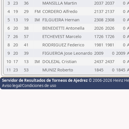
3
23
36
MANSILLA Martin
2037
2037
0
4
19
29
FM
CORDERO Alfredo
2137
2137
0
5
13
19
IM
FILGUEIRA Hernan
2308
2308
0
6
20
38
BENEDETTI Antonella
2026
2026
0
7
26
57
ETCHEVEST Marcelo
1726
1726
0
8
20
41
RODRIGUEZ Federico
1981
1981
0
9
20
39
FIGUEROA Jose Leonardo
2009
0
2009
10
17
13
IM
DOLEZAL Cristian
2437
2437
0
11
23
53
MUNIZ Roberto
1845
0
1845
Servidor de Resultados de Torneos de Ajedrez
© 2006-2026 Heinz H
Aviso legal/Condiciones de uso