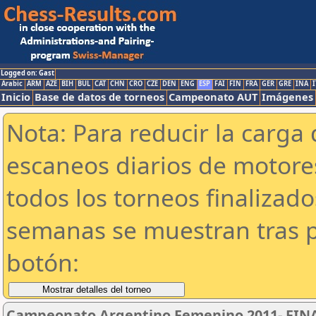
Logged on: Gast
Arabic
ARM
AZE
BIH
BUL
CAT
CHN
CRO
CZE
DEN
ENG
ESP
FAI
FIN
FRA
GER
GRE
INA
I
Inicio
Base de datos de torneos
Campeonato AUT
Imágenes
Nota: Para reducir la carga 
escaneos diarios de motor
todos los torneos finalizad
semanas se muestran tras p
botón:
Campeonato Argentino Femenino 2011- FINA