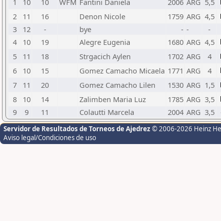
1
10
10
WFM
Fantini Daniela
2006
ARG
5,5
2
11
16
Denon Nicole
1759
ARG
4,5
3
12
-
bye
-
-
-
4
10
19
Alegre Eugenia
1680
ARG
4,5
5
11
18
Strgacich Aylen
1702
ARG
4
6
10
15
Gomez Camacho Micaela
1771
ARG
4
7
11
20
Gomez Camacho Lilen
1530
ARG
1,5
8
10
14
Zalimben Maria Luz
1785
ARG
3,5
9
9
11
Colautti Marcela
2004
ARG
3,5
Servidor de Resultados de Torneos de Ajedrez
© 2006-2026 Heinz H
Aviso legal/Condiciones de uso