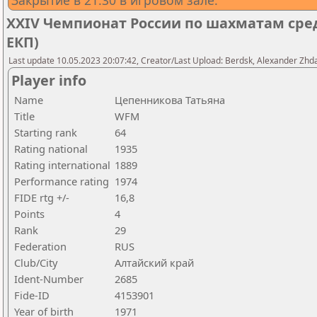
Закрытие в 21:30 в игровом зале.
XXIV Чемпионат России по шахматам сред
ЕКП)
Last update 10.05.2023 20:07:42, Creator/Last Upload: Berdsk, Alexander Zhd
Player info
Name
Цепенникова Татьяна
Title
WFM
Starting rank
64
Rating national
1935
Rating international
1889
Performance rating
1974
FIDE rtg +/-
16,8
Points
4
Rank
29
Federation
RUS
Club/City
Алтайский край
Ident-Number
2685
Fide-ID
4153901
Year of birth
1971