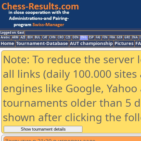
Logged on: Gast
Arabic
ARM
AZE
BIH
BUL
CAT
CHN
CRO
CZE
DEN
ENG
ESP
FAI
FIN
FRA
GER
GRE
INA
I
Home
Tournament-Database
AUT championship
Pictures
F
Note: To reduce the server 
all links (daily 100.000 sit
engines like Google, Yahoo a
tournaments older than 5 d
shown after clicking the fol