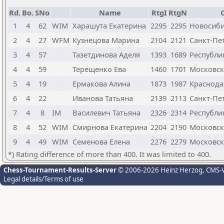
Rd.
Bo.
SNo
Name
RtgI
RtgN
C
1
4
62
WIM
Харашута Екатерина
2295
2295
Новосиби
2
4
27
WFM
Кузнецова Марина
2104
2121
Санкт-Пе
3
4
57
Тазетдинова Аделя
1393
1689
Республи
4
4
59
Терещенко Ева
1460
1701
Московск
5
4
19
Ермакова Алина
1873
1987
Краснода
6
4
22
Иванова Татьяна
2139
2113
Санкт-Пе
7
4
8
IM
Василевич Татьяна
2326
2314
Республи
8
4
52
WIM
Смирнова Екатерина
2204
2190
Московск
9
4
49
WIM
Семенова Елена
2276
2279
Московск
*) Rating difference of more than 400. It was limited to 400.
Chess-Tournament-Results-Server
© 2006-2026 Heinz Herzog
, CMS-
Legal details/Terms of use