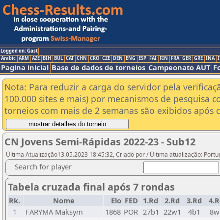
Logged on: Gast
Arabic
ARM
AZE
BIH
BUL
CAT
CHN
CRO
CZE
DEN
ENG
ESP
FAI
FIN
FRA
GER
GRE
INA
I
Pagina inicial
Base de dados de torneios
Campeonato AUT
F
Nota: Para reduzir a carga do servidor pela verificaç
100.000 sites e mais) por mecanismos de pesquisa c
torneios com mais de 2 semanas são exibidos após cl
CN Jovens Semi-Rápidas 2022-23 - Sub12
Última Atualização13.05.2023 18:45:32, Criado por / Última atualização: Port
Search for player
Tabela cruzada final após 7 rondas
Rk.
Nome
Elo
FED
1.Rd
2.Rd
3.Rd
4.R
1
FARYMA Maksym
1868
POR
27b1
22w1
4b1
8w