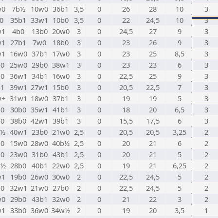
w0
7b½
10w0
36b1
3,5
0
26
28
10
3
0
35b1
33w1
10b0
3,5
0
22
24,5
10
3
w1
4b0
13b0
20w0
3
0
24,5
27
9
3
w1
27b1
7w0
18b0
3
0
23
26
9
3
w1
16w0
37b1
17w0
3
0
23
25
8,5
3
b0
25w0
29b0
38w1
3
0
23
23
6
3
b0
36w1
34b1
16w0
3
0
22,5
25
9
3
b1
39w1
27w1
15b0
3
0
20,5
22,5
7
3
w+
31w1
18w0
37b1
3
0
19
19
5
3
b0
30b0
35w1
41b1
3
0
18
20
6,5
3
b0
38b0
42w1
39b1
3
0
15,5
17,5
6
3
b½
40w1
23b0
21w0
2,5
0
20,5
20,5
3,25
2
b0
15w0
28w0
40b½
2,5
0
20
21
6
2
b0
23w0
31b0
43b1
2,5
0
20
21
5
2
w½
28b0
40b1
22w0
2,5
0
19
21
6,25
2
w1
19b0
26w0
30w0
2
0
22,5
24,5
5
2
b0
32w1
21w0
27b0
2
0
22,5
24,5
5
2
w0
29b0
43b1
32w0
2
0
21
22
3
2
w1
33b0
36w0
34w½
2
0
19
20
3,5
1