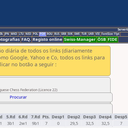
Servert
TA
JPN
MKD
LTU
NED
POL
POR
ROU
RUS
SRB
SVK
SWE
TUR
UKR
VIE
FontSize:11pt
otografias
FAQ.
Registo online
Swiss-Manager
ÖSB
FIDE
ão diária de todos os links (diariamente
omo Google, Yahoo e Co, todos os links para
icar no botão a seguir :
uguese Chess Federation (Licence 22)
Procurar
d
5.Rd
6.Rd
7.Rd
Pts.
Desp1
Desp2
Desp3
Desp4
Desp
1
3b1
2w1
9b1
7
0
29,5
32,5
32,5
7