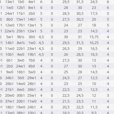
1
13w1
1b0
4w1
6
0
29,5
31,5
24,5
6
b1
1w0
12b1
8w1
6
0
28
30
23
6
b1
24w1
11b1
2b0
5
0
28,5
30,5
17,5
5
0
8b0
15w1
14b1
5
0
27,5
30,5
20
5
b1
12w0
17b1
13w1
5
0
24
27
18
5
b1
22w½
25b1
12w1
5
0
23
23
14,5
4
0
5w1
9b½
3b0
4,5
0
30
31
15,75
4
w1
14b1
8w½
1w0
4,5
0
29,5
31,5
16,25
4
0
11w0
22b1
23w1
4,5
0
26,5
29
16,5
4
w1
10b1
4w0
19b1
4,5
0
26
28,5
16,5
4
w1
6b1
3w0
7b0
4
0
27,5
30
13
4
w1
2b0
24w1
6b0
4
0
27
30
13
4
b1
9w0
16b1
5w0
4
0
25
28
14,5
4
0
34b1
5b0
29w1
4
0
24,5
27
12,5
4
0
26b1
14w0
28b1
4
0
23
25
10
4
w1
21b1
6w0
26b1
4
0
22,5
25
12,5
4
0
20w0
30b1
25w1
4
0
22,5
24,5
12
3
b0
37w1
20b1
11w0
4
0
21,5
23,5
11
4
w1
18b1
19w0
24b1
4
0
20,5
22,5
11,5
4
b1
17w0
38b1
33b1
4
0
18,5
20,5
9,5
4