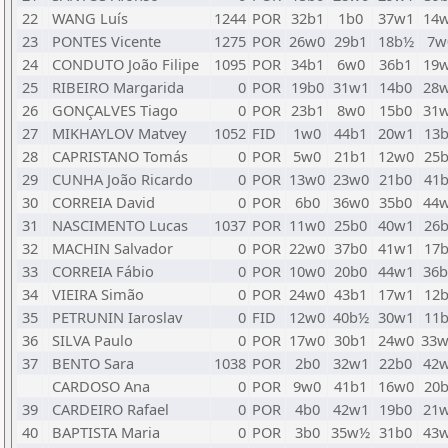
22
WANG Luís
1244
POR
32b1
1b0
37w1
14
23
PONTES Vicente
1275
POR
26w0
29b1
18b½
7w
24
CONDUTO João Filipe
1095
POR
34b1
6w0
36b1
19
25
RIBEIRO Margarida
0
POR
19b0
31w1
14b0
28
26
GONÇALVES Tiago
0
POR
23b1
8w0
15b0
31
27
MIKHAYLOV Matvey
1052
FID
1w0
44b1
20w1
13
28
CAPRISTANO Tomás
0
POR
5w0
21b1
12w0
25
29
CUNHA João Ricardo
0
POR
13w0
23w0
21b0
41
30
CORREIA David
0
POR
6b0
36w0
35b0
44
31
NASCIMENTO Lucas
1037
POR
11w0
25b0
40w1
26
32
MACHIN Salvador
0
POR
22w0
37b0
41w1
17
33
CORREIA Fábio
0
POR
10w0
20b0
44w1
36
34
VIEIRA Simão
0
POR
24w0
43b1
17w1
12
35
PETRUNIN Iaroslav
0
FID
12w0
40b½
30w1
11
36
SILVA Paulo
0
POR
17w0
30b1
24w0
33
37
BENTO Sara
1038
POR
2b0
32w1
22b0
42
CARDOSO Ana
0
POR
9w0
41b1
16w0
20
39
CARDEIRO Rafael
0
POR
4b0
42w1
19b0
21
40
BAPTISTA Maria
0
POR
3b0
35w½
31b0
43