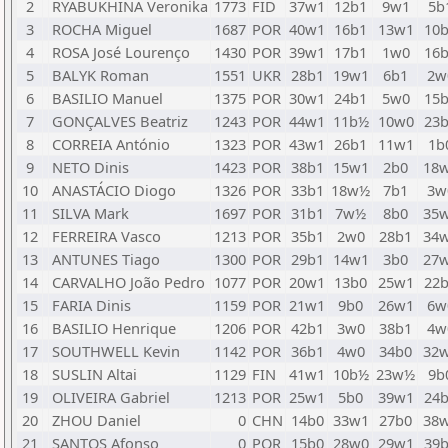
2
RYABUKHINA Veronika
1773
FID
37w1
12b1
9w1
5b
3
ROCHA Miguel
1687
POR
40w1
16b1
13w1
10
4
ROSA José Lourenço
1430
POR
39w1
17b1
1w0
16
5
BALYK Roman
1551
UKR
28b1
19w1
6b1
2w
6
BASILIO Manuel
1375
POR
30w1
24b1
5w0
15
7
GONÇALVES Beatriz
1243
POR
44w1
11b½
10w0
23
8
CORREIA António
1323
POR
43w1
26b1
11w1
1b
9
NETO Dinis
1423
POR
38b1
15w1
2b0
18
10
ANASTÁCIO Diogo
1326
POR
33b1
18w½
7b1
3w
11
SILVA Mark
1697
POR
31b1
7w½
8b0
35
12
FERREIRA Vasco
1213
POR
35b1
2w0
28b1
34
13
ANTUNES Tiago
1300
POR
29b1
14w1
3b0
27
14
CARVALHO João Pedro
1077
POR
20w1
13b0
25w1
22
15
FARIA Dinis
1159
POR
21w1
9b0
26w1
6w
16
BASILIO Henrique
1206
POR
42b1
3w0
38b1
4w
17
SOUTHWELL Kevin
1142
POR
36b1
4w0
34b0
32
18
SUSLIN Altai
1129
FIN
41w1
10b½
23w½
9b
19
OLIVEIRA Gabriel
1213
POR
25w1
5b0
39w1
24
20
ZHOU Daniel
0
CHN
14b0
33w1
27b0
38
21
SANTOS Afonso
0
POR
15b0
28w0
29w1
39