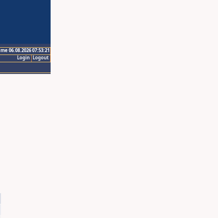
ime 06.08.2026 07:53:21
Login
Logout
5