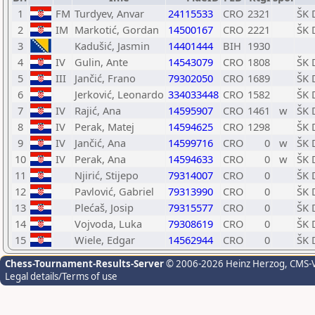
1
FM
Turdyev, Anvar
24115533
CRO
2321
ŠK 
2
IM
Markotić, Gordan
14500167
CRO
2221
ŠK 
3
Kadušić, Jasmin
14401444
BIH
1930
4
IV
Gulin, Ante
14543079
CRO
1808
ŠK 
5
III
Jančić, Frano
79302050
CRO
1689
ŠK 
6
Jerković, Leonardo
334033448
CRO
1582
ŠK 
7
IV
Rajić, Ana
14595907
CRO
1461
w
ŠK 
8
IV
Perak, Matej
14594625
CRO
1298
ŠK 
9
IV
Jančić, Ana
14599716
CRO
0
w
ŠK 
10
IV
Perak, Ana
14594633
CRO
0
w
ŠK 
11
Njirić, Stijepo
79314007
CRO
0
ŠK 
12
Pavlović, Gabriel
79313990
CRO
0
ŠK 
13
Plećaš, Josip
79315577
CRO
0
ŠK 
14
Vojvoda, Luka
79308619
CRO
0
ŠK 
15
Wiele, Edgar
14562944
CRO
0
ŠK 
Chess-Tournament-Results-Server
© 2006-2026 Heinz Herzog
, CMS-
Legal details/Terms of use