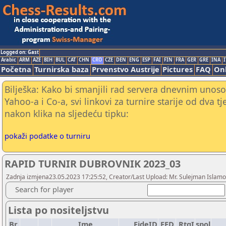
Logged on: Gast
Arabic
ARM
AZE
BIH
BUL
CAT
CHN
CRO
CZE
DEN
ENG
ESP
FAI
FIN
FRA
GER
GRE
INA
I
Početna
Turnirska baza
Prvenstvo Austrije
Pictures
FAQ
Onl
Bilješka: Kako bi smanjili rad servera dnevnim unoso
Yahoo-a i Co-a, svi linkovi za turnire starije od dva t
nakon klika na sljedeću tipku:
pokaži podatke o turniru
RAPID TURNIR DUBROVNIK 2023_03
Zadnja izmjena23.05.2023 17:25:52, Creator/Last Upload: Mr. Sulejman Islamo
Search for player
Lista po nositeljstvu
Br.
Ime
FideID
FED
RtgI
spol