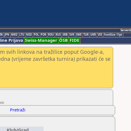
Servert
TA
JPN
MKD
LTU
NED
POL
POR
ROU
RUS
SRB
SVK
SWE
TUR
UKR
VIE
FontSize:11pt
ine Prijava
Swiss-Manager
ÖSB
FIDE
m svih linkova na tražilice poput Google-a,
jedna (vrijeme završetka turnira) prikazati će se
vic
Pretraži
Klub/Grad