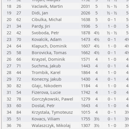
18
26
Vaclavik, Martin
2031
5
½ - ½
5
19
27
Didi, Jan
2026
5
½ - ½
5
20
62
Cibulka, Michal
1638
5
0 - 1
5
21
34
Pardy, Jiri
1936
5
1 - 0
5
22
42
Svoboda, Petr
1878
4½
½ - ½
5
23
70
Kovalcik, Adam
1473
4½
0 - 1
4
24
64
Klapuch, Dominik
1607
4½
1 - 0
4
25
58
Borovicka, Tomas
1662
4½
0 - 1
4
26
66
Krayzel, Dominik
1571
4
1 - 0
4
27
71
Suchma, Jakub
1443
4
0 - 1
4
28
44
Trombik, Karel
1864
4
1 - 0
4
29
72
Konecny, Jakub
1430
4
0 - 1
4
30
82
Glajc, Nikodem
1184
4
1 - 0
4
31
54
Fizerova, Lucie
1742
4
1 - 0
4
32
78
Gorczykowski, Pawel
1279
4
0 - 1
4
33
60
Dostal, Petr
1643
4
1 - 0
4
34
84
Krzystala, Tymoteusz
1015
4
0 - 1
3
35
51
Kovacs, Viliam
1755
3½
0 - 1
3
36
76
Walaszczyk, Mikolaj
1307
3½
1 - 0
3