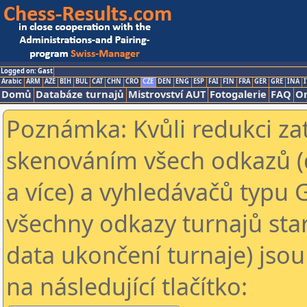
Logged on: Gast
Arabic
ARM
AZE
BIH
BUL
CAT
CHN
CRO
CZE
DEN
ENG
ESP
FAI
FIN
FRA
GER
GRE
INA
I
Domů
Databáze turnajů
Mistrovství AUT
Fotogalerie
FAQ
On
Poznámka: Kvůli redukci za
skenováním všech odkazů (
a více) a vyhledávačů typu 
všechny odkazy turnajů star
data ukončení turnaje) jsou
na následující tlačítko: