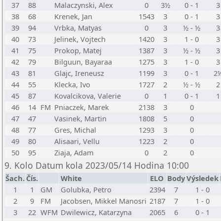
37
88
Malaczynski, Alex
0
3½
0 - 1
3
38
68
Krenek, Jan
1543
3
0 - 1
3
39
94
Vrbka, Matyas
0
3
½ - ½
3
40
73
Jelinek, Vojtech
1420
3
1 - 0
3
41
75
Prokop, Matej
1387
3
½ - ½
3
42
79
Bilguun, Bayaraa
1275
3
1 - 0
3
43
81
Glajc, Ireneusz
1199
3
0 - 1
2
44
55
Klecka, Ivo
1727
2
½ - ½
2
45
87
Kovalcikova, Valerie
0
1
0 - 1
1
46
14
FM
Pniaczek, Marek
2138
3
0
47
47
Vasinek, Martin
1808
5
0
48
77
Gres, Michal
1293
3
0
49
80
Alisaari, Vellu
1223
2
0
50
95
Ziaja, Adam
0
2
0
9. Kolo Datum kola 2023/05/14 Hodina 10:00
Šach.
Čís.
White
ELO
Body
Výsledek
1
1
GM
Golubka, Petro
2394
7
1 - 0
2
9
FM
Jacobsen, Mikkel Manosri
2187
7
1 - 0
3
22
WFM
Dwilewicz, Katarzyna
2065
6
0 - 1