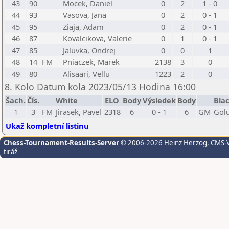
43
90
Mocek, Daniel
0
2
1 - 0
44
93
Vasova, Jana
0
2
0 - 1
45
95
Ziaja, Adam
0
2
0 - 1
46
87
Kovalcikova, Valerie
0
1
0 - 1
47
85
Jaluvka, Ondrej
0
0
1
48
14
FM
Pniaczek, Marek
2138
3
0
49
80
Alisaari, Vellu
1223
2
0
8. Kolo Datum kola 2023/05/13 Hodina 16:00
Šach.
Čís.
White
ELO
Body
Výsledek
Body
Bla
1
3
FM
Jirasek, Pavel
2318
6
0 - 1
6
GM
Golu
Ukaž kompletní listinu
Chess-Tournament-Results-Server
© 2006-2026 Heinz Herzog
, CMS-
tiráž