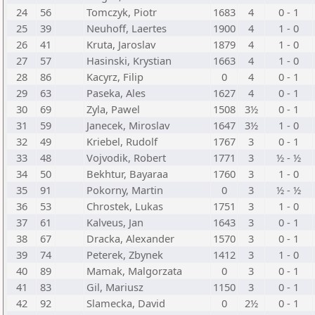
24
56
Tomczyk, Piotr
1683
4
0 - 1
25
39
Neuhoff, Laertes
1900
4
1 - 0
26
41
Kruta, Jaroslav
1879
4
1 - 0
27
57
Hasinski, Krystian
1663
4
1 - 0
28
86
Kacyrz, Filip
0
4
0 - 1
29
63
Paseka, Ales
1627
4
0 - 1
30
69
Zyla, Pawel
1508
3½
0 - 1
31
59
Janecek, Miroslav
1647
3½
1 - 0
32
49
Kriebel, Rudolf
1767
3
0 - 1
33
48
Vojvodik, Robert
1771
3
½ - ½
34
50
Bekhtur, Bayaraa
1760
3
1 - 0
35
91
Pokorny, Martin
0
3
½ - ½
36
53
Chrostek, Lukas
1751
3
1 - 0
37
61
Kalveus, Jan
1643
3
0 - 1
38
67
Dracka, Alexander
1570
3
0 - 1
39
74
Peterek, Zbynek
1412
3
1 - 0
40
89
Mamak, Malgorzata
0
3
0 - 1
41
83
Gil, Mariusz
1150
3
0 - 1
42
92
Slamecka, David
0
2½
0 - 1