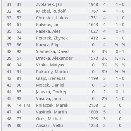
31
31
Zvolanek, Jan
1948
4
1 - 0
32
49
Kriebel, Rudolf
1767
4
1 - 0
33
53
Chrostek, Lukas
1751
4
1 - 0
34
61
Kalveus, Jan
1643
4
1 - 0
35
63
Paseka, Ales
1627
4
0 - 1
36
74
Peterek, Zbynek
1412
4
1 - 0
37
86
Kacyrz, Filip
0
4
½ - ½
38
92
Slamecka, David
0
3½
0 - 1
39
67
Dracka, Alexander
1570
3½
½ - ½
40
94
Vrbka, Matyas
0
3½
½ - ½
41
91
Pokorny, Martin
0
3½
½ - ½
42
81
Glajc, Ireneusz
1199
3
1 - 0
43
90
Mocek, Daniel
0
3
0 - 1
44
85
Jaluvka, Ondrej
0
2
0 - 1
45
93
Vasova, Jana
0
2½
1 - 0
46
14
FM
Pniaczek, Marek
2138
3
0
47
47
Vasinek, Martin
1808
5
0
48
77
Gres, Michal
1293
3
0
49
80
Alisaari, Vellu
1223
2
0