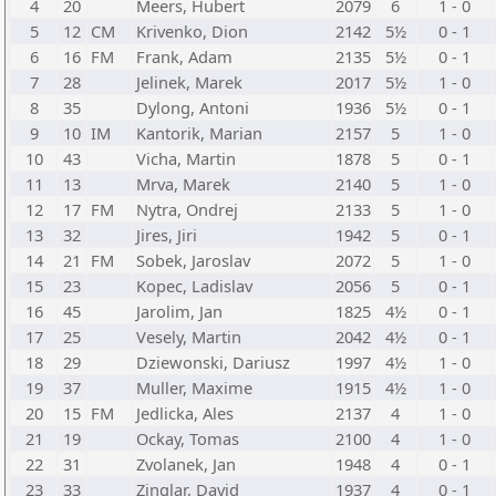
4
20
Meers, Hubert
2079
6
1 - 0
5
12
CM
Krivenko, Dion
2142
5½
0 - 1
6
16
FM
Frank, Adam
2135
5½
0 - 1
7
28
Jelinek, Marek
2017
5½
1 - 0
8
35
Dylong, Antoni
1936
5½
0 - 1
9
10
IM
Kantorik, Marian
2157
5
1 - 0
10
43
Vicha, Martin
1878
5
0 - 1
11
13
Mrva, Marek
2140
5
1 - 0
12
17
FM
Nytra, Ondrej
2133
5
1 - 0
13
32
Jires, Jiri
1942
5
0 - 1
14
21
FM
Sobek, Jaroslav
2072
5
1 - 0
15
23
Kopec, Ladislav
2056
5
0 - 1
16
45
Jarolim, Jan
1825
4½
0 - 1
17
25
Vesely, Martin
2042
4½
0 - 1
18
29
Dziewonski, Dariusz
1997
4½
1 - 0
19
37
Muller, Maxime
1915
4½
1 - 0
20
15
FM
Jedlicka, Ales
2137
4
1 - 0
21
19
Ockay, Tomas
2100
4
1 - 0
22
31
Zvolanek, Jan
1948
4
0 - 1
23
33
Zinglar, David
1937
4
0 - 1