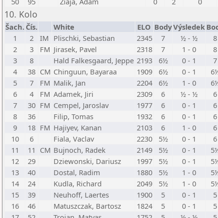
50
95
Ziaja, Adam
0
2
0
10. Kolo
Šach.
Čís.
White
ELO
Body
Výsledek
Bo
1
2
IM
Plischki, Sebastian
2345
7
½ - ½
8
2
3
FM
Jirasek, Pavel
2318
7
1 - 0
8
3
8
Hald Falkesgaard, Jeppe
2193
6½
0 - 1
7
4
38
CM
Chinguun, Bayaraa
1909
6½
0 - 1
6
5
7
FM
Malik, Jan
2204
6½
1 - 0
6
6
4
FM
Adamek, Jiri
2309
6
½ - ½
6
7
30
FM
Cempel, Jaroslav
1977
6
0 - 1
6
8
36
Filip, Tomas
1932
6
0 - 1
6
9
18
FM
Hajiyev, Kanan
2103
6
1 - 0
6
10
6
Fiala, Vaclav
2230
5½
0 - 1
6
11
11
CM
Bujnoch, Radek
2149
5½
0 - 1
5
12
29
Dziewonski, Dariusz
1997
5½
0 - 1
5
13
40
Dostal, Radim
1880
5½
1 - 0
5
14
24
Kudla, Richard
2049
5½
1 - 0
5
15
39
Neuhoff, Laertes
1900
5
0 - 1
5
16
46
Matuszczak, Bartosz
1824
5
0 - 1
5
17
52
Trojan, Matyas
1752
5
½ - ½
5