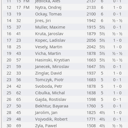
11
15
FM
Jedlicka, Ales
2137
6
0 - 1
12
17
FM
Nytra, Ondrej
2133
6
1 - 0
13
19
Ockay, Tomas
2100
6
0 - 1
14
32
Jires, Jiri
1942
6
½ - ½
15
37
Muller, Maxime
1915
5½
0 - 1
16
41
Kruta, Jaroslav
1879
5½
½ - ½
17
23
Kopec, Ladislav
2056
5½
1 - 0
18
25
Vesely, Martin
2042
5½
1 - 0
19
43
Vicha, Martin
1878
5½
½ - ½
20
57
Hasinski, Krystian
1663
5½
½ - ½
21
59
Janecek, Miroslav
1647
5½
0 - 1
22
33
Zinglar, David
1937
5
1 - 0
23
56
Tomczyk, Piotr
1683
5
0 - 1
24
42
Svoboda, Petr
1878
5
1 - 0
25
62
Cibulka, Michal
1638
5
1 - 0
26
65
Gajda, Rostislav
1598
5
0 - 1
27
50
Bekhtur, Bayaraa
1760
5
0 - 1
28
45
Jarolim, Jan
1825
4½
1 - 0
29
48
Vojvodik, Robert
1771
4½
0 - 1
30
69
Zyla, Pawel
1508
4½
½ - ½