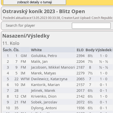
Ostravský koník 2023 - Blitz Open
Poslední aktualizace13.05.2023 00:33:38, Creator/Last Upload: Czech Republic
Search for player
Nasazení/Výsledky
11. Kolo
Šach.
Čís.
White
ELO
Body
Výsledek
1
1
GM
Golubka, Petro
2394
8½
1 - 0
2
7
FM
Malik, Jan
2204
7½
½ - ½
3
9
FM
Jacobsen, Mikkel Manosri
2187
8
½ - ½
4
5
IM
Marek, Matyas
2279
7½
1 - 0
5
22
WFM
Dwilewicz, Katarzyna
2065
7
1 - 0
6
10
IM
Kantorik, Marian
2157
7
0 - 1
7
28
Jelinek, Marek
2017
6½
0 - 1
8
12
CM
Krivenko, Dion
2142
6½
1 - 0
9
21
FM
Sobek, Jaroslav
2072
6½
0 - 1
10
35
Dylong, Antoni
1936
6½
0 - 1