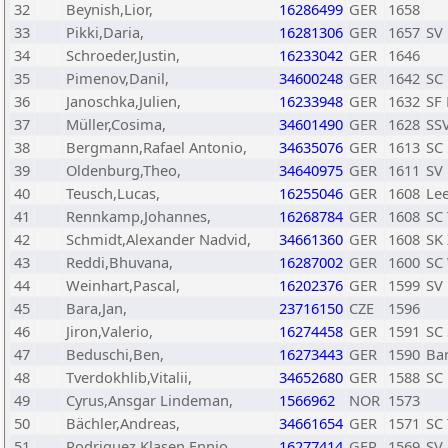
32
Beynish,Lior,
16286499
GER
1658
33
Pikki,Daria,
16281306
GER
1657
SV 
34
Schroeder,Justin,
16233042
GER
1646
35
Pimenov,Danil,
34600248
GER
1642
SC 
36
Janoschka,Julien,
16233948
GER
1632
SF 
37
Müller,Cosima,
34601490
GER
1628
SS
38
Bergmann,Rafael Antonio,
34635076
GER
1613
SC 
39
Oldenburg,Theo,
34640975
GER
1611
SV 
40
Teusch,Lucas,
16255046
GER
1608
Le
41
Rennkamp,Johannes,
16268784
GER
1608
SC
42
Schmidt,Alexander Nadvid,
34661360
GER
1608
SK 
43
Reddi,Bhuvana,
16287002
GER
1600
SC
44
Weinhart,Pascal,
16202376
GER
1599
SV 
45
Bara,Jan,
23716150
CZE
1596
46
Jiron,Valerio,
16274458
GER
1591
SC 
47
Beduschi,Ben,
16273443
GER
1590
Bar
48
Tverdokhlib,Vitalii,
34652680
GER
1588
SC 
49
Cyrus,Ansgar Lindeman,
1566962
NOR
1573
50
Bächler,Andreas,
34661654
GER
1571
SC
51
Rodriguez Klasen,Ennio,
16277414
GER
1569
SV 