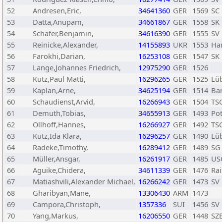
52
Andresen,Eric,
34641360
GER
1569
SC 
53
Datta,Anupam,
34661867
GER
1558
SK 
54
Schäfer,Benjamin,
34616390
GER
1555
SV 
55
Reinicke,Alexander,
14155893
UKR
1553
Ha
56
Farokhi,Darian,
16253108
GER
1547
SK 
57
Lange,Johannes Friedrich,
12975290
GER
1526
58
Kutz,Paul Matti,
16296265
GER
1525
Lü
59
Kaplan,Arne,
34625194
GER
1514
Bar
60
Schaudienst,Arvid,
16266943
GER
1504
TS
61
Demuth,Tobias,
34655913
GER
1493
Pot
62
Ollhoff,Hannes,
16266927
GER
1492
TS
63
Kutz,Ida Klara,
16296257
GER
1490
Lü
64
Radeke,Timothy,
16289412
GER
1489
SG
65
Müller,Ansgar,
16261917
GER
1485
USC
66
Aguike,Chidera,
34611339
GER
1476
Rai
67
Matiashvili,Alexander Michael,
16266242
GER
1473
SV 
68
Gharibyan,Mane,
13306430
ARM
1473
69
Campora,Christoph,
1357336
SUI
1456
SV 
70
Yang,Markus,
16206550
GER
1448
SZ