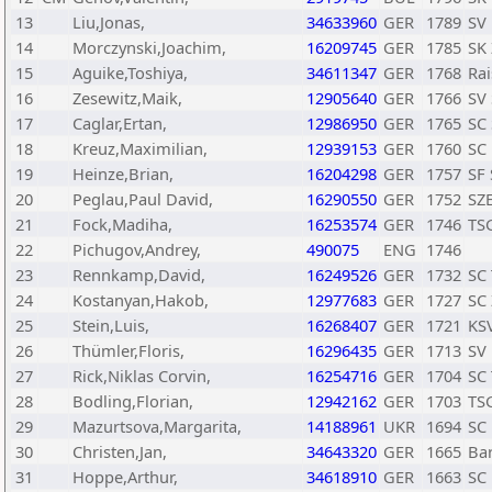
13
Liu,Jonas,
34633960
GER
1789
SV 
14
Morczynski,Joachim,
16209745
GER
1785
SK 
15
Aguike,Toshiya,
34611347
GER
1768
Rai
16
Zesewitz,Maik,
12905640
GER
1766
SV 
17
Caglar,Ertan,
12986950
GER
1765
SC 
18
Kreuz,Maximilian,
12939153
GER
1760
SC 
19
Heinze,Brian,
16204298
GER
1757
SF
20
Peglau,Paul David,
16290550
GER
1752
SZE
21
Fock,Madiha,
16253574
GER
1746
TS
22
Pichugov,Andrey,
490075
ENG
1746
23
Rennkamp,David,
16249526
GER
1732
SC
24
Kostanyan,Hakob,
12977683
GER
1727
SC 
25
Stein,Luis,
16268407
GER
1721
KS
26
Thümler,Floris,
16296435
GER
1713
SV 
27
Rick,Niklas Corvin,
16254716
GER
1704
SC
28
Bodling,Florian,
12942162
GER
1703
TS
29
Mazurtsova,Margarita,
14188961
UKR
1694
SC 
30
Christen,Jan,
34643320
GER
1665
Bar
31
Hoppe,Arthur,
34618910
GER
1663
SC 