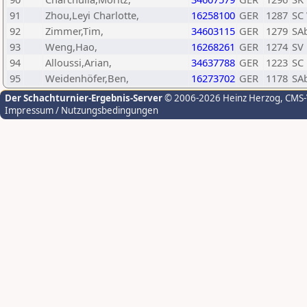
91
Zhou,Leyi Charlotte,
16258100
GER
1287
SC
92
Zimmer,Tim,
34603115
GER
1279
SA
93
Weng,Hao,
16268261
GER
1274
SV 
94
Alloussi,Arian,
34637788
GER
1223
SC 
95
Weidenhöfer,Ben,
16273702
GER
1178
SA
Der Schachturnier-Ergebnis-Server
© 2006-2026 Heinz Herzog
, CMS
Impressum / Nutzungsbedingungen