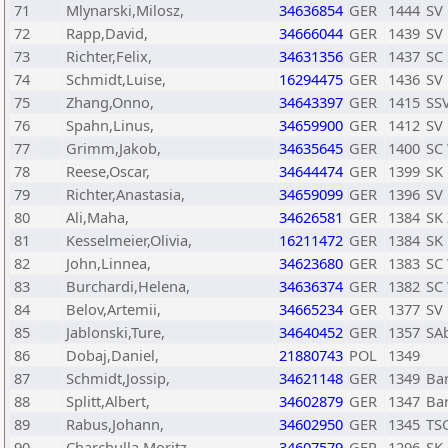
71
Mlynarski,Milosz,
34636854
GER
1444
SV 
72
Rapp,David,
34666044
GER
1439
SV 
73
Richter,Felix,
34631356
GER
1437
SC 
74
Schmidt,Luise,
16294475
GER
1436
SV 
75
Zhang,Onno,
34643397
GER
1415
SSV
76
Spahn,Linus,
34659900
GER
1412
SV 
77
Grimm,Jakob,
34635645
GER
1400
SC
78
Reese,Oscar,
34644474
GER
1399
SK 
79
Richter,Anastasia,
34659099
GER
1396
SV 
80
Ali,Maha,
34626581
GER
1384
SK 
81
Kesselmeier,Olivia,
16211472
GER
1384
SK 
82
John,Linnea,
34623680
GER
1383
SC
83
Burchardi,Helena,
34636374
GER
1382
SC
84
Belov,Artemii,
34665234
GER
1377
SV 
85
Jablonski,Ture,
34640452
GER
1357
SA
86
Dobaj,Daniel,
21880743
POL
1349
87
Schmidt,Jossip,
34621148
GER
1349
Bar
88
Splitt,Albert,
34602879
GER
1347
Bar
89
Rabus,Johann,
34602950
GER
1345
TS
90
Charchulla,Moritz,
34607579
GER
1296
SK 