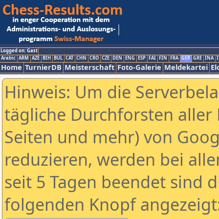
Logged on: Gast
Arabic
ARM
AZE
BIH
BUL
CAT
CHN
CRO
CZE
DEN
ENG
ESP
FAI
FIN
FRA
GER
GRE
INA
I
Home
TurnierDB
Meisterschaft
Foto-Galerie
Meldekartei
El
Hinweis: Um die Serverbel
tägliche Durchforsten aller 
Seiten und mehr) von Goog
reduzieren, werden bei alle
seit 5 Tagen beendet sind d
folgenden Knopf angezeigt