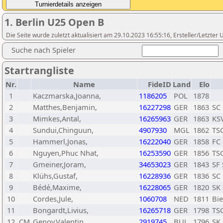
1. Berlin U25 Open B
Die Seite wurde zuletzt aktualisiert am 29.10.2023 16:55:16, Ersteller/Letzte
Suche nach Spieler
Startrangliste
Nr.
Name
FideID
Land
Elo
1
Kaczmarska,Joanna,
1186205
POL
1878
2
Matthes,Benjamin,
16227298
GER
1863
SC 
3
Mimkes,Antal,
16265963
GER
1863
KS
4
Sundui,Chinguun,
4907930
MGL
1862
TS
5
Hammerl,Jonas,
16222040
GER
1858
FC 
6
Nguyen,Phuc Nhat,
16253590
GER
1856
TS
7
Gmeiner,Joram,
34653023
GER
1843
SF
8
Klühs,Gustaf,
16228936
GER
1836
SC 
9
Bédé,Maxime,
16228065
GER
1820
SK 
10
Cordes,Jule,
1060708
NED
1811
Bie
11
Bongardt,Livius,
16265718
GER
1798
TS
12
CM
Genov,Valentin,
2919745
BUL
1796
SK