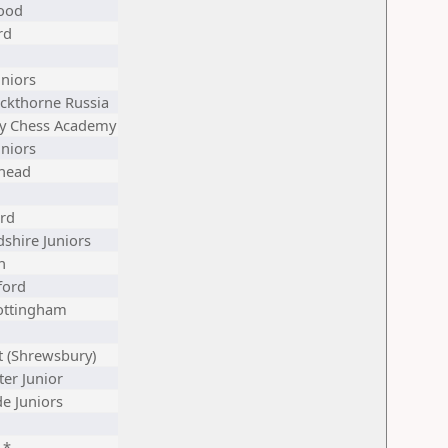
ood
rd
uniors
ackthorne Russia
ry Chess Academy
uniors
head
rd
dshire Juniors
n
ford
ottingham
t (Shrewsbury)
ter Junior
e Juniors
 *