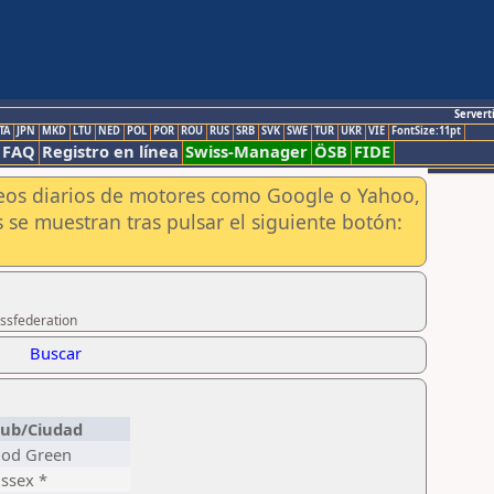
Servert
TA
JPN
MKD
LTU
NED
POL
POR
ROU
RUS
SRB
SVK
SWE
TUR
UKR
VIE
FontSize:11pt
FAQ
Registro en línea
Swiss-Manager
ÖSB
FIDE
aneos diarios de motores como Google o Yahoo,
 se muestran tras pulsar el siguiente botón:
essfederation
Buscar
lub/Ciudad
ood Green
ssex *