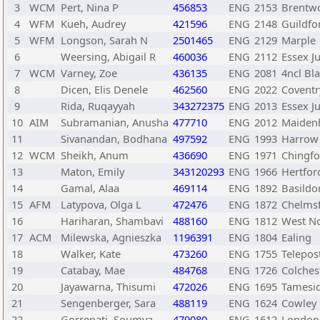
3
WCM
Pert, Nina P
456853
ENG
2153
Brentw
4
WFM
Kueh, Audrey
421596
ENG
2148
Guildfo
5
WFM
Longson, Sarah N
2501465
ENG
2129
Marple
6
Weersing, Abigail R
460036
ENG
2112
Essex J
7
WCM
Varney, Zoe
436135
ENG
2081
4ncl Bl
8
Dicen, Elis Denele
462560
ENG
2022
Covent
9
Rida, Ruqayyah
343272375
ENG
2013
Essex J
10
AIM
Subramanian, Anusha
477710
ENG
2012
Maiden
11
Sivanandan, Bodhana
497592
ENG
1993
Harrow
12
WCM
Sheikh, Anum
436690
ENG
1971
Chingfo
13
Maton, Emily
343120293
ENG
1966
Hertfor
14
Gamal, Alaa
469114
ENG
1892
Basildo
15
AFM
Latypova, Olga L
472476
ENG
1872
Chelms
16
Hariharan, Shambavi
488160
ENG
1812
West N
17
ACM
Milewska, Agnieszka
1196391
ENG
1804
Ealing
18
Walker, Kate
473260
ENG
1755
Telepos
19
Catabay, Mae
484768
ENG
1726
Colches
20
Jayawarna, Thisumi
472026
ENG
1695
Tamesid
21
Sengenberger, Sara
488119
ENG
1624
Cowley
22
Gorrepati, Soumya
479080
ENG
1612
London