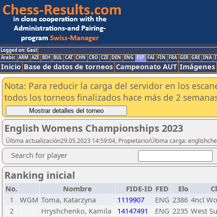
Logged on: Gast
Arabic
ARM
AZE
BIH
BUL
CAT
CHN
CRO
CZE
DEN
ENG
ESP
FAI
FIN
FRA
GER
GRE
INA
I
Inicio
Base de datos de torneos
Campeonato AUT
Imágenes
Nota: Para reducir la carga del servidor en los esc
todos los torneos finalizados hace más de 2 semanas
English Womens Championships 2023
Última actualización29.05.2023 14:59:04, Propietario/Última carga: englishch
Search for player
Ranking inicial
No.
Nombre
FIDE-ID
FED
Elo
C
1
WGM
Toma, Katarzyna
1119907
ENG
2386
4ncl W
2
Hryshchenko, Kamila
14147491
ENG
2235
West Su