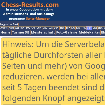
Logged on: Gast
Arabic
ARM
AZE
BIH
BUL
CAT
CHN
CRO
CZE
DEN
ENG
ESP
FAI
FIN
FRA
GER
GRE
INA
I
Home
TurnierDB
Meisterschaft
Foto-Galerie
Meldekartei
El
Hinweis: Um die Serverbel
tägliche Durchforsten aller 
Seiten und mehr) von Goog
reduzieren, werden bei alle
seit 5 Tagen beendet sind d
folgenden Knopf angezeigt