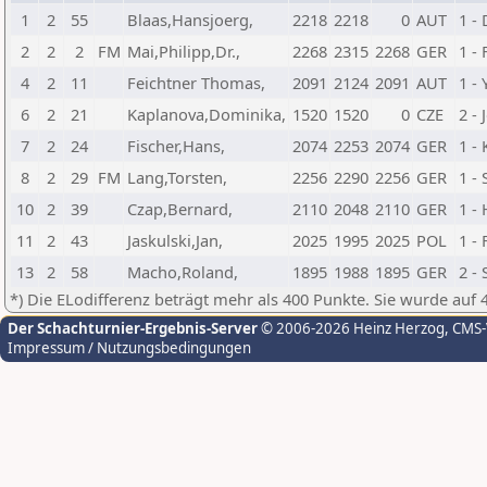
1
2
55
Blaas,Hansjoerg,
2218
2218
0
AUT
1 - 
2
2
2
FM
Mai,Philipp,Dr.,
2268
2315
2268
GER
1 -
4
2
11
Feichtner Thomas,
2091
2124
2091
AUT
1 -
6
2
21
Kaplanova,Dominika,
1520
1520
0
CZE
2 -
7
2
24
Fischer,Hans,
2074
2253
2074
GER
1 -
8
2
29
FM
Lang,Torsten,
2256
2290
2256
GER
1 -
10
2
39
Czap,Bernard,
2110
2048
2110
GER
1 -
11
2
43
Jaskulski,Jan,
2025
1995
2025
POL
1 -
13
2
58
Macho,Roland,
1895
1988
1895
GER
2 -
*) Die ELodifferenz beträgt mehr als 400 Punkte. Sie wurde auf 
Der Schachturnier-Ergebnis-Server
© 2006-2026 Heinz Herzog
, CMS
Impressum / Nutzungsbedingungen