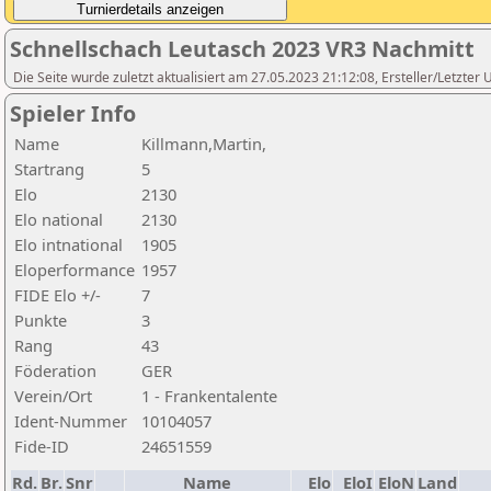
Schnellschach Leutasch 2023 VR3 Nachmitt
Die Seite wurde zuletzt aktualisiert am 27.05.2023 21:12:08, Ersteller/Letzte
Spieler Info
Name
Killmann,Martin,
Startrang
5
Elo
2130
Elo national
2130
Elo intnational
1905
Eloperformance
1957
FIDE Elo +/-
7
Punkte
3
Rang
43
Föderation
GER
Verein/Ort
1 - Frankentalente
Ident-Nummer
10104057
Fide-ID
24651559
Rd.
Br.
Snr
Name
Elo
EloI
EloN
Land