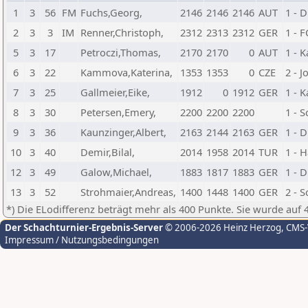
1
3
56
FM
Fuchs,Georg,
2146
2146
2146
AUT
1 - D
2
3
3
IM
Renner,Christoph,
2312
2313
2312
GER
1 - 
5
3
17
Petroczi,Thomas,
2170
2170
0
AUT
1 - 
6
3
22
Kammova,Katerina,
1353
1353
0
CZE
2 - 
7
3
25
Gallmeier,Eike,
1912
0
1912
GER
1 - 
8
3
30
Petersen,Emery,
2200
2200
2200
1 - 
9
3
36
Kaunzinger,Albert,
2163
2144
2163
GER
1 - 
10
3
40
Demir,Bilal,
2014
1958
2014
TUR
1 - 
12
3
49
Galow,Michael,
1883
1817
1883
GER
1 - 
13
3
52
Strohmaier,Andreas,
1400
1448
1400
GER
2 - 
*) Die ELodifferenz beträgt mehr als 400 Punkte. Sie wurde auf 
Der Schachturnier-Ergebnis-Server
© 2006-2026 Heinz Herzog
, CMS
Impressum / Nutzungsbedingungen