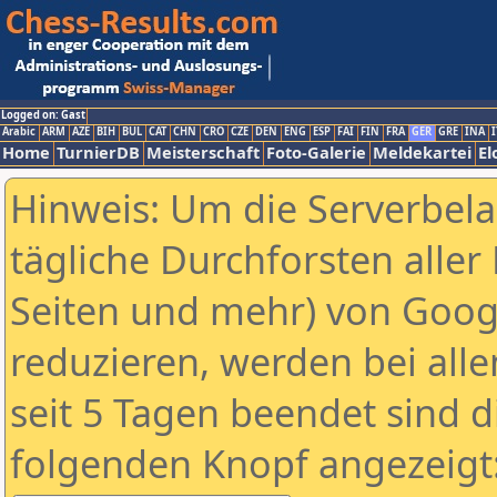
Logged on: Gast
Arabic
ARM
AZE
BIH
BUL
CAT
CHN
CRO
CZE
DEN
ENG
ESP
FAI
FIN
FRA
GER
GRE
INA
I
Home
TurnierDB
Meisterschaft
Foto-Galerie
Meldekartei
El
Hinweis: Um die Serverbel
tägliche Durchforsten aller 
Seiten und mehr) von Goog
reduzieren, werden bei alle
seit 5 Tagen beendet sind d
folgenden Knopf angezeigt