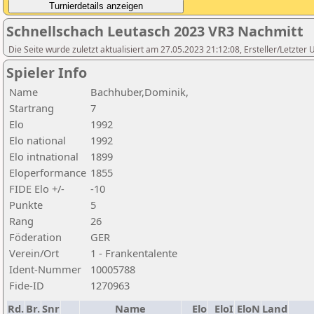
Schnellschach Leutasch 2023 VR3 Nachmitt
Die Seite wurde zuletzt aktualisiert am 27.05.2023 21:12:08, Ersteller/Letzte
Spieler Info
Name
Bachhuber,Dominik,
Startrang
7
Elo
1992
Elo national
1992
Elo intnational
1899
Eloperformance
1855
FIDE Elo +/-
-10
Punkte
5
Rang
26
Föderation
GER
Verein/Ort
1 - Frankentalente
Ident-Nummer
10005788
Fide-ID
1270963
Rd.
Br.
Snr
Name
Elo
EloI
EloN
Land