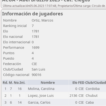
Última actualización05.06.2023 17:07:48, Propietario/Última carga: Circulo de
Información de jugadores
Nombre
Ortiz, Marcos
Ranking inicial
7
Elo
1781
Elo nacional
1781
Elo internacional
0
Performance
1699
Puntos
4
Puesto
4
Federación
CIE
Club/Ciudad
San Luis
Código nacional
90016
Rd.
M.
No.Ini.
Nombre
Elo
FED
Club/Ciudad
1
7
16
Molina, Carolina
0
CIE
Cordoba
2
1
1
Lopez, Jose Luis
2136
CIE
Chubut
3
6
14
Garcia, Carlos
0
CIE
Caba