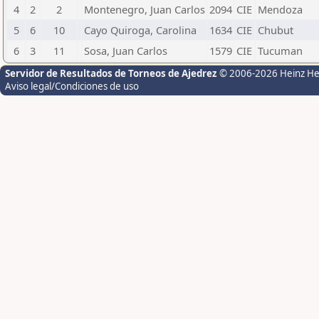
4
2
2
Montenegro, Juan Carlos
2094
CIE
Mendoza
5
6
10
Cayo Quiroga, Carolina
1634
CIE
Chubut
6
3
11
Sosa, Juan Carlos
1579
CIE
Tucuman
Servidor de Resultados de Torneos de Ajedrez
© 2006-2026 Heinz H
Aviso legal/Condiciones de uso