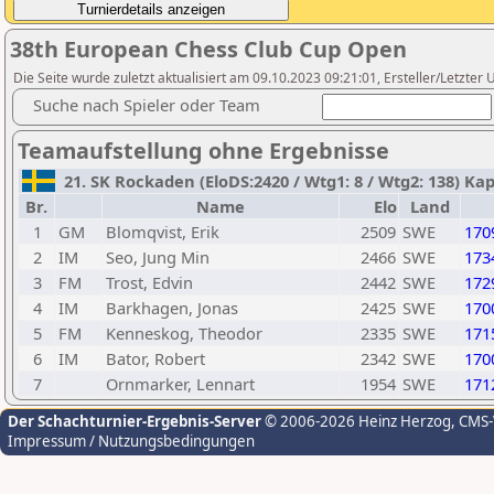
38th European Chess Club Cup Open
Die Seite wurde zuletzt aktualisiert am 09.10.2023 09:21:01, Ersteller/Letzter U
Suche nach Spieler oder Team
Teamaufstellung ohne Ergebnisse
21. SK Rockaden (EloDS:2420 / Wtg1: 8 / Wtg2: 138) K
Br.
Name
Elo
Land
1
GM
Blomqvist, Erik
2509
SWE
170
2
IM
Seo, Jung Min
2466
SWE
173
3
FM
Trost, Edvin
2442
SWE
172
4
IM
Barkhagen, Jonas
2425
SWE
170
5
FM
Kenneskog, Theodor
2335
SWE
171
6
IM
Bator, Robert
2342
SWE
170
7
Ornmarker, Lennart
1954
SWE
171
Der Schachturnier-Ergebnis-Server
© 2006-2026 Heinz Herzog
, CMS
Impressum / Nutzungsbedingungen