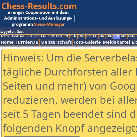
Logged on: Gast
Arabic
ARM
AZE
BIH
BUL
CAT
CHN
CRO
CZE
DEN
ENG
ESP
FAI
FIN
FRA
GER
GRE
INA
I
Home
TurnierDB
Meisterschaft
Foto-Galerie
Meldekartei
El
Hinweis: Um die Serverbela
tägliche Durchforsten aller 
Seiten und mehr) von Goog
reduzieren, werden bei alle
seit 5 Tagen beendet sind d
folgenden Knopf angezeigt