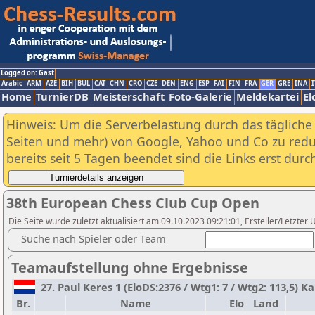
Logged on: Gast
Arabic
ARM
AZE
BIH
BUL
CAT
CHN
CRO
CZE
DEN
ENG
ESP
FAI
FIN
FRA
GER
GRE
INA
I
Home
TurnierDB
Meisterschaft
Foto-Galerie
Meldekartei
El
Hinweis: Um die Serverbelastung durch das tägliche D
Seiten und mehr) von Google, Yahoo und Co zu reduz
bereits seit 5 Tagen beendet sind die Links erst dur
38th European Chess Club Cup Open
Die Seite wurde zuletzt aktualisiert am 09.10.2023 09:21:01, Ersteller/Letzter U
Suche nach Spieler oder Team
Teamaufstellung ohne Ergebnisse
27. Paul Keres 1 (EloDS:2376 / Wtg1: 7 / Wtg2: 113,5) 
Br.
Name
Elo
Land