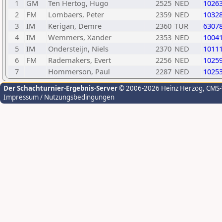
1
GM
Ten Hertog, Hugo
2525
NED
1026
2
FM
Lombaers, Peter
2359
NED
1032
3
IM
Kerigan, Demre
2360
TUR
6307
4
IM
Wemmers, Xander
2353
NED
1004
5
IM
Ondersteijn, Niels
2370
NED
1011
6
FM
Rademakers, Evert
2256
NED
1025
7
Hommerson, Paul
2287
NED
1025
Der Schachturnier-Ergebnis-Server
© 2006-2026 Heinz Herzog
, CMS
Impressum / Nutzungsbedingungen