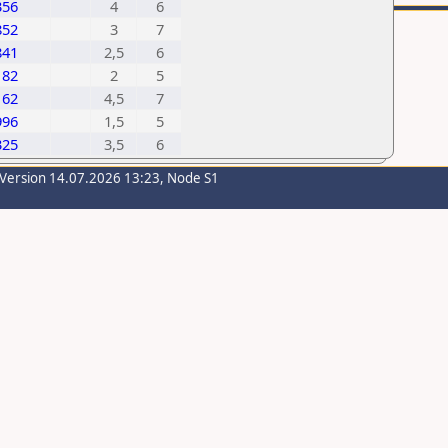
356
4
6
852
3
7
841
2,5
6
182
2
5
162
4,5
7
996
1,5
5
325
3,5
6
-Version 14.07.2026 13:23, Node S1