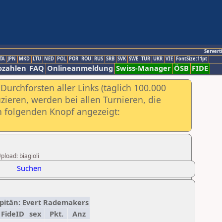
Servert
TA
JPN
MKD
LTU
NED
POL
POR
ROU
RUS
SRB
SVK
SWE
TUR
UKR
VIE
FontSize:11pt
ozahlen
FAQ
Onlineanmeldung
Swiss-Manager
ÖSB
FIDE
urchforsten aller Links (täglich 100.000
ieren, werden bei allen Turnieren, die
ch folgenden Knopf angezeigt:
pload: biagioli
Suchen
Kapitän: Evert Rademakers
FideID
sex
Pkt.
Anz