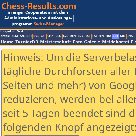
Logged on: Gast
Arabic
ARM
AZE
BIH
BUL
CAT
CHN
CRO
CZE
DEN
ENG
ESP
FAI
FIN
FRA
GER
GRE
INA
I
Home
TurnierDB
Meisterschaft
Foto-Galerie
Meldekartei
El
Hinweis: Um die Serverbela
tägliche Durchforsten aller 
Seiten und mehr) von Goog
reduzieren, werden bei alle
seit 5 Tagen beendet sind d
folgenden Knopf angezeigt