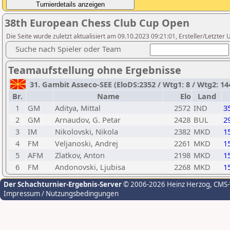
38th European Chess Club Cup Open
Die Seite wurde zuletzt aktualisiert am 09.10.2023 09:21:01, Ersteller/Letzter U
Suche nach Spieler oder Team
Teamaufstellung ohne Ergebnisse
31. Gambit Asseco-SEE (EloDS:2352 / Wtg1: 8 / Wtg2: 14
Br.
Name
Elo
Land
1
GM
Aditya, Mittal
2572
IND
3
2
GM
Arnaudov, G. Petar
2428
BUL
2
3
IM
Nikolovski, Nikola
2382
MKD
1
4
FM
Veljanoski, Andrej
2261
MKD
1
5
AFM
Zlatkov, Anton
2198
MKD
1
6
FM
Andonovski, Ljubisa
2268
MKD
1
Der Schachturnier-Ergebnis-Server
© 2006-2026 Heinz Herzog
, CMS
Impressum / Nutzungsbedingungen