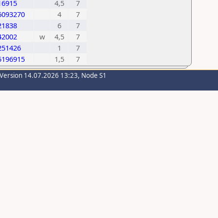
16915
4,5
7
6093270
4
7
21838
6
7
42002
w
4,5
7
251426
1
7
5196915
1,5
7
-Version 14.07.2026 13:23, Node S1