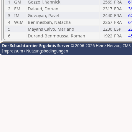
1
GM
Gozzoli, Yannick
2569
FRA
6
2
FM
Dalaud, Dorian
2317
FRA
3
3
IM
Govciyan, Pavel
2440
FRA
6
4
WIM
Benmesbah, Natacha
2267
FRA
6
5
Mayans Calvo, Mariano
2236
ESP
2
6
Durand-Benmoussa, Roman
1922
FRA
4
Der Schachturnier-Ergebnis-Server
© 2006-2026 Heinz Herzog
, CMS
Impressum / Nutzungsbedingungen