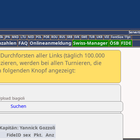
Servert
TA
JPN
MKD
LTU
NED
POL
POR
ROU
RUS
SRB
SVK
SWE
TUR
UKR
VIE
FontSize:11pt
ozahlen
FAQ
Onlineanmeldung
Swiss-Manager
ÖSB
FIDE
urchforsten aller Links (täglich 100.000
ieren, werden bei allen Turnieren, die
ch folgenden Knopf angezeigt:
pload: biagioli
Suchen
 Kapitän: Yannick Gozzoli
FideID
sex
Pkt.
Anz