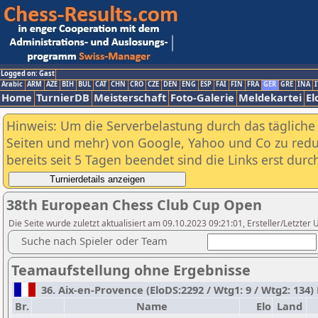
Logged on: Gast
Arabic
ARM
AZE
BIH
BUL
CAT
CHN
CRO
CZE
DEN
ENG
ESP
FAI
FIN
FRA
GER
GRE
INA
I
Home
TurnierDB
Meisterschaft
Foto-Galerie
Meldekartei
El
Hinweis: Um die Serverbelastung durch das tägliche D
Seiten und mehr) von Google, Yahoo und Co zu reduz
bereits seit 5 Tagen beendet sind die Links erst dur
38th European Chess Club Cup Open
Die Seite wurde zuletzt aktualisiert am 09.10.2023 09:21:01, Ersteller/Letzter U
Suche nach Spieler oder Team
Teamaufstellung ohne Ergebnisse
36. Aix-en-Provence (EloDS:2292 / Wtg1: 9 / Wtg2: 134)
Br.
Name
Elo
Land