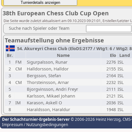
38th European Chess Club Cup Open
Die Seite wurde zuletzt aktualisiert am 09.10.2023 09:21:01, Ersteller/Letzter U
Suche nach Spieler oder Team
Teamaufstellung ohne Ergebnisse
54. Akureyri Chess Club (EloDS:2177 / Wtg1: 6 / Wtg2: 
Br.
Name
Elo
Land
1
FM
Sigurpalsson, Runar
2276
ISL
2
CM
Halldorsson, Halldor
2155
ISL
3
Bergsson, Stefan
2164
ISL
4
CM
Thorsteinsson, Arnar
2232
ISL
5
Bjorgvinsson, Andri Freyr
2111
ISL
6
Karlsson, Mikael Johann
2121
ISL
7
IM
Karason, Askell O
2036
ISL
8
Haraldsson, Haraldur
1948
ISL
Der Schachturnier-Ergebnis-Server
© 2006-2026 Heinz Herzog
, CMS
Impressum / Nutzungsbedingungen