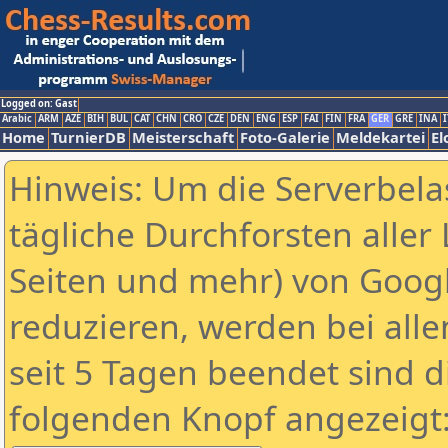
Logged on: Gast
Arabic
ARM
AZE
BIH
BUL
CAT
CHN
CRO
CZE
DEN
ENG
ESP
FAI
FIN
FRA
GER
GRE
INA
I
Home
TurnierDB
Meisterschaft
Foto-Galerie
Meldekartei
El
Hinweis: Um die Serverbela
tägliche Durchforsten aller 
Seiten und mehr) von Goog
reduzieren, werden bei alle
seit 5 Tagen beendet sind d
folgenden Knopf angezeigt