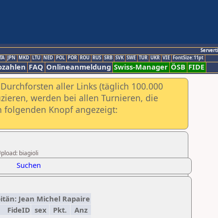
Servert
TA
JPN
MKD
LTU
NED
POL
POR
ROU
RUS
SRB
SVK
SWE
TUR
UKR
VIE
FontSize:11pt
ozahlen
FAQ
Onlineanmeldung
Swiss-Manager
ÖSB
FIDE
urchforsten aller Links (täglich 100.000
ieren, werden bei allen Turnieren, die
ch folgenden Knopf angezeigt:
pload: biagioli
Suchen
pitän: Jean Michel Rapaire
FideID
sex
Pkt.
Anz