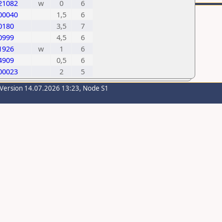
21082
w
0
6
00040
1,5
6
0180
3,5
7
0999
4,5
6
1926
w
1
6
4909
0,5
6
00023
2
5
-Version 14.07.2026 13:23, Node S1