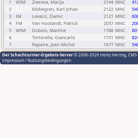
1
WIM
Zvereva, Marija
2144
MNC
41
2
Ribbegren, Karl Johan
2122
MNC
54
3
IM
Levacic, Damir
2121
MNC
60
4
FM
Van Hoolandt, Patrick
2037
MNC
20
5
WIM
Dubois, Martine
1788
MNC
60
6
Tortorella, Giancarlo
1731
MNC
82
7
Rapaire, Jean-Michel
1677
MNC
54
Der Schachturnier-Ergebnis-Server
© 2006-2026 Heinz Herzog
, CMS
Impressum / Nutzungsbedingungen