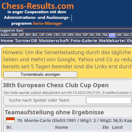
Logged on: Gast
Arabic
ARM
AZE
BIH
BUL
CAT
CHN
CRO
CZE
DEN
ENG
ESP
FAI
FIN
FRA
GER
GRE
INA
I
Home
TurnierDB
Meisterschaft
Foto-Galerie
Meldekartei
El
Hinweis: Um die Serverbelastung durch das tägliche D
Seiten und mehr) von Google, Yahoo und Co zu reduz
bereits seit 5 Tagen beendet sind die Links erst dur
38th European Chess Club Cup Open
Die Seite wurde zuletzt aktualisiert am 09.10.2023 09:21:01, Ersteller/Letzter U
Suche nach Spieler oder Team
Teamaufstellung ohne Ergebnisse
79. Monte-Carlo (EloDS:1991 / Wtg1: 2 / Wtg2: 56,5) Ka
Br.
Name
Elo
Land