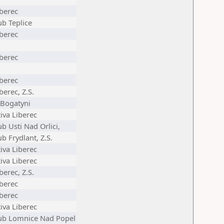
iberec
ub Teplice
iberec
iberec
iberec
berec, Z.S.
Bogatyni
iva Liberec
b Usti Nad Orlici,
b Frydlant, Z.S.
iva Liberec
iva Liberec
berec, Z.S.
iberec
iberec
iva Liberec
ub Lomnice Nad Popel