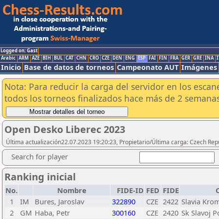
Logged on: Gast
Arabic
ARM
AZE
BIH
BUL
CAT
CHN
CRO
CZE
DEN
ENG
ESP
FAI
FIN
FRA
GER
GRE
INA
I
Inicio
Base de datos de torneos
Campeonato AUT
Imágenes
Nota: Para reducir la carga del servidor en los esc
todos los torneos finalizados hace más de 2 semanas
Open Desko Liberec 2023
Última actualización22.07.2023 19:20:23, Propietario/Última carga: Czech Repu
Search for player
Ranking inicial
No.
Nombre
FIDE-ID
FED
FIDE
1
IM
Bures, Jaroslav
322890
CZE
2422
Slavia Kro
2
GM
Haba, Petr
300160
CZE
2420
Sk Slavoj 