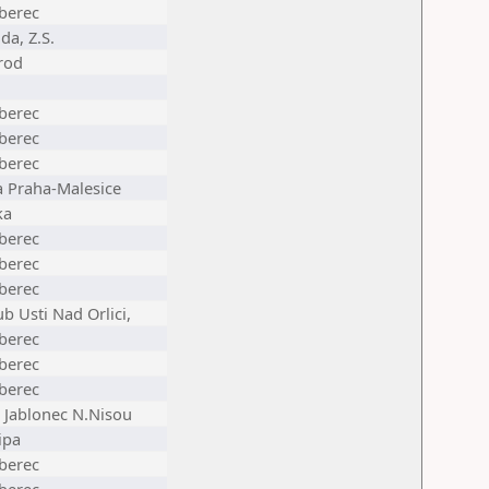
iberec
da, Z.S.
rod
iberec
iberec
iberec
a Praha-Malesice
ka
iberec
iberec
iberec
b Usti Nad Orlici,
iberec
iberec
iberec
e Jablonec N.Nisou
ipa
iberec