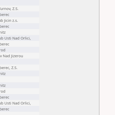
urnov, Z.S.
iberec
 Jicin z.s.
iberec
itz
b Usti Nad Orlici,
iberec
rod
v Nad Jizerou
berec, Z.S.
itz
itz
rod
iberec
b Usti Nad Orlici,
iberec