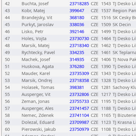
42
Buchta, Josef
23718285
CZE
1543
TJ Desko L
43
Kobr, Matej
399647
CZE
1537
Region Pan
44
Brandejsky, Vit
368180
CZE
1516
SK Cesky B
45
Purkyt, Jaroslav
338036
CZE
1509
SK Decin
46
Lisko, Petr
392146
CZE
1499
TJ Desko L
47
Holes, Vojta
23730730
CZE
1464
TJ Desko L
48
Marsik, Matej
23718340
CZE
1462
TJ Desko L
49
Rychtecky, Pavel
334235
CZE
1461
SK Teplarn
50
Machek, Josef
314935
CZE
1406
TJ Nova Pa
51
Huskova, Agata
376280
CZE
1390
Tj Desko L
52
Mauder, Karel
23735309
CZE
1343
TJ Desko L
53
Marsik, Ondrej
23718358
CZE
1328
TJ Desko L
54
Holasek, Tomas
398381
CZE
1281
Sachovy Klu
55
Ausperger, Vit
23732806
CZE
1217
TJ Desko L
56
Zeman, Jonas
23755733
CZE
1195
TJ Desko L
57
Ausperger, Ales
23741457
CZE
1188
Tj Desko L
58
Nemec, Zdenek
23741104
CZE
1165
TJ Bizuteri
59
Dolezal, Eduard
23709987
CZE
1123
TJ Krasna L
60
Pierowski, Jakub
23750979
CZE
1108
TJ Desko L