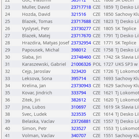
23
Muller, David
23717718
CZE
1859
TJ Desko L
24
Hozda, David
321516
CZE
1850
Sachovy Kl
25
Blazek, Tomas
23717688
CZE
1823
TJ Desko L
26
Vyslysel, Petr
23730277
CZE
1805
SK Teplice
27
Blazek, Matej
23717670
CZE
1791
TJ Desko L
28
Hrazdira, Matyas Josef
23732954
CZE
1771
SK Teplice
29
Papousek, Michal
398012
CZE
1758
TJ Desko L
30
Slaba, Jiri
23748460
CZE
1742
Sk Slavia Li
31
Karaszewski, Gabriel
21006326
POL
1727
UKS SP3 w 
32
Cejp, Jaroslav
323420
CZE
1726
Tj Lokomot
33
Leksova, Sona
395714
CZE
1693
Sachovy Klu
34
Krelina, Jan
23730943
CZE
1629
Sachovy Klu
35
Kovar, Jindrich
333794
CZE
1621
Tj Lokomot
36
Zitek, Jiri
382612
CZE
1620
Tj Lokomot
37
Jina, Lubos
310697
CZE
1619
Sk Slavia Li
38
Svec, Ludek
323535
CZE
1614
TJ Desko L
39
Belaska, Vaclav
23726881
CZE
1557
TJ Desko L
40
Simon, Petr
323527
CZE
1553
TJ Lokomot
41
Volman, Vaclav
340707
CZE
1551
Sachovy Kl