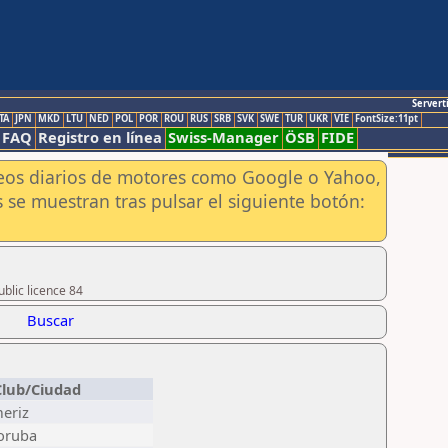
Servert
TA
JPN
MKD
LTU
NED
POL
POR
ROU
RUS
SRB
SVK
SWE
TUR
UKR
VIE
FontSize:11pt
FAQ
Registro en línea
Swiss-Manager
ÖSB
FIDE
aneos diarios de motores como Google o Yahoo,
 se muestran tras pulsar el siguiente botón:
blic licence 84
Buscar
Club/Ciudad
meriz
Poruba