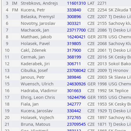
3
IM
Strebkovs, Andrejs
11601310
LAT
2271
4
FM
Kucera, Petr
333840
CZE
2254
SK Zikuda T
5
Belaska, Premysl
300896
CZE
2207
TJ Desko L
6
Novotny, Jaroslav
303321
CZE
2155
Sachovy klub
7
Machacek, Jan
23717700
CZE
2086
TJ Desko L
8
Matthaei, Jakob
16240421
GER
2078
USG Chemn
9
Holasek, Pavel
319805
CZE
2068
Sachovy Klu
10
Cakl, Zdenek
317900
CZE
2061
TJ Desko L
11
Cermak, Jan
368199
CZE
2016
SK Cesky B
12
Kaderabek, Jiri
306711
CZE
2013
Sokol Bako
13
Cibulka, Josef
23708042
CZE
2009
TJ Hronov
14
Janous, Petr
389846
CZE
2003
Sk Slavia Li
15
Wuensch, Ulrich
24630926
GER
1998
USG Chemn
16
Hadraba, Vladimir
301663
CZE
1992
SK Teplice
17
Ehrig, Leon Chris
16244796
GER
1955
USG Chemn
18
Fiala, Jan
342777
CZE
1953
SK Cesky B
19
Kucera, Jaroslav
330442
CZE
1929
TJ Desko L
20
Holasek, Vojtech
372765
CZE
1897
Sachovy Klu
21
Bruna, Matous
23709545
CZE
1871
TJ Desko L
22
Goc, Vlastimil
383112
CZE
1868
SK Decin