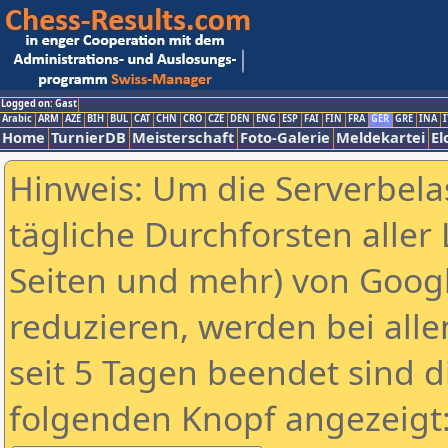
Logged on: Gast
Arabic
ARM
AZE
BIH
BUL
CAT
CHN
CRO
CZE
DEN
ENG
ESP
FAI
FIN
FRA
GER
GRE
INA
I
Home
TurnierDB
Meisterschaft
Foto-Galerie
Meldekartei
El
Hinweis: Um die Serverbela
tägliche Durchforsten aller 
Seiten und mehr) von Goog
reduzieren, werden bei alle
seit 5 Tagen beendet sind d
folgenden Knopf angezeigt