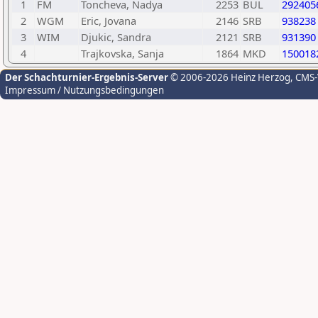
1
FM
Toncheva, Nadya
2253
BUL
292405
2
WGM
Eric, Jovana
2146
SRB
938238
3
WIM
Djukic, Sandra
2121
SRB
931390
4
Trajkovska, Sanja
1864
MKD
150018
Der Schachturnier-Ergebnis-Server
© 2006-2026 Heinz Herzog
, CMS
Impressum / Nutzungsbedingungen