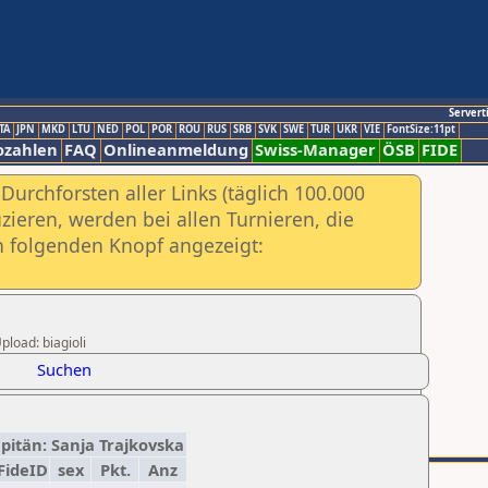
Servert
TA
JPN
MKD
LTU
NED
POL
POR
ROU
RUS
SRB
SVK
SWE
TUR
UKR
VIE
FontSize:11pt
ozahlen
FAQ
Onlineanmeldung
Swiss-Manager
ÖSB
FIDE
urchforsten aller Links (täglich 100.000
ieren, werden bei allen Turnieren, die
ch folgenden Knopf angezeigt:
pload: biagioli
Suchen
pitän: Sanja Trajkovska
FideID
sex
Pkt.
Anz