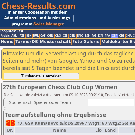
Logged on: Gast
Arabic
ARM
AZE
BIH
BUL
CAT
CHN
CRO
CZE
DEN
ENG
ESP
FAI
FIN
FRA
GER
GRE
INA
I
Home
TurnierDB
Meisterschaft
Foto-Galerie
Meldekartei
El
Hinweis: Um die Serverbelastung durch das tägliche D
Seiten und mehr) von Google, Yahoo und Co zu reduz
bereits seit 5 Tagen beendet sind die Links erst dur
27th European Chess Club Cup Women
Die Seite wurde zuletzt aktualisiert am 09.10.2023 09:21:10, Ersteller/Letzter U
Suche nach Spieler oder Team
Teamaufstellung ohne Ergebnisse
17. GSK Kumanovo (EloDS:2096 / Wtg1: 6 / Wtg2: 36) Ka
Br.
Name
Elo
Land