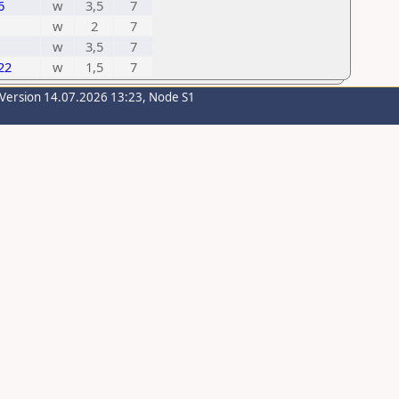
6
w
3,5
7
w
2
7
w
3,5
7
22
w
1,5
7
-Version 14.07.2026 13:23, Node S1