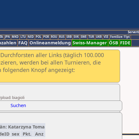
Servert
TA
JPN
MKD
LTU
NED
POL
POR
ROU
RUS
SRB
SVK
SWE
TUR
UKR
VIE
FontSize:11pt
ozahlen
FAQ
Onlineanmeldung
Swiss-Manager
ÖSB
FIDE
urchforsten aller Links (täglich 100.000
ieren, werden bei allen Turnieren, die
ch folgenden Knopf angezeigt:
pload: biagioli
Suchen
itän: Katarzyna Toma
deID
sex
Pkt.
Anz