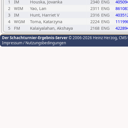
1
IM
Houska, Jovanka
2340
ENG
40509
2
WIM
Yao, Lan
2311
ENG
86108
3
IM
Hunt, Harriet V
2316
ENG
40351
4
WGM
Toma, Katarzyna
2224
ENG
11199
5
FM
Kalaiyalahan, Akshaya
2168
ENG
42289
Der Schachturnier-Ergebnis-Server
© 2006-2026 Heinz Herzog
, CMS
Impressum / Nutzungsbedingungen