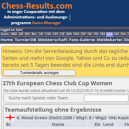
Logged on: Gast
Arabic
ARM
AZE
BIH
BUL
CAT
CHN
CRO
CZE
DEN
ENG
ESP
FAI
FIN
FRA
GER
GRE
INA
I
Home
TurnierDB
Meisterschaft
Foto-Galerie
Meldekartei
El
Hinweis: Um die Serverbelastung durch das tägliche D
Seiten und mehr) von Google, Yahoo und Co zu reduz
bereits seit 5 Tagen beendet sind die Links erst dur
27th European Chess Club Cup Women
Die Seite wurde zuletzt aktualisiert am 09.10.2023 09:21:10, Ersteller/Letzter U
Suche nach Spieler oder Team
Teamaufstellung ohne Ergebnisse
8. Wood Green (EloDS:2298 / Wtg1: 8 / Wtg2: 104) Kap
Br.
Name
Elo
Land
Fi