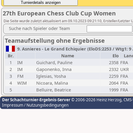
27th European Chess Club Cup Women
Die Seite wurde zuletzt aktualisiert am 09.10.2023 09:21:10, Ersteller/Letzter U
Suche nach Spieler oder Team
Teamaufstellung ohne Ergebnisse
9. Asnieres - Le Grand Echiquier (EloDS:2253 / Wtg1: 9
Br.
Name
Elo
Lan
1
IM
Guichard, Pauline
2358
FRA
2
IM
Gaponenko, Inna
2332
UKR
3
FM
Iglesias, Yosha
2259
FRA
4
WIM
Nicoara, Malina
2064
FRA
5
Belluire, Beatrice
1999
FRA
Der Schachturnier-Ergebnis-Server
© 2006-2026 Heinz Herzog
, CMS
Impressum / Nutzungsbedingungen