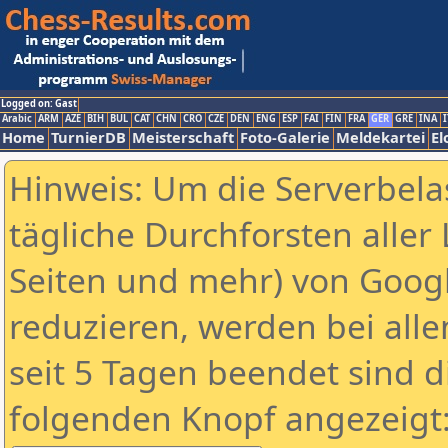
Logged on: Gast
Arabic
ARM
AZE
BIH
BUL
CAT
CHN
CRO
CZE
DEN
ENG
ESP
FAI
FIN
FRA
GER
GRE
INA
I
Home
TurnierDB
Meisterschaft
Foto-Galerie
Meldekartei
El
Hinweis: Um die Serverbela
tägliche Durchforsten aller 
Seiten und mehr) von Goog
reduzieren, werden bei alle
seit 5 Tagen beendet sind d
folgenden Knopf angezeigt