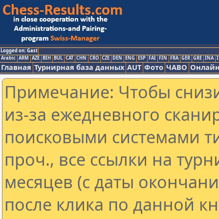
Logged on: Gast
Arabic
ARM
AZE
BIH
BUL
CAT
CHN
CRO
CZE
DEN
ENG
ESP
FAI
FIN
FRA
GER
GRE
INA
I
Главная
Турнирная база данных
AUT
Фото
ЧАВО
Онлайн
Примечание: Чтобы снизи
из-за ежедневного скани
поисковыми системами ти
проч., все ссылки на тур
месяцев (с даты окончан
после клика по данной кн