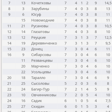
7
13
Кочетковы
7
4
1
2
9
14,5
8
3
Зарубины
7
4
0
3
8
13
9
6
Юсуф
7
4
0
3
8
11
15
Новомодние
7
4
0
3
8
11
11
21
Русановы
7
4
0
3
8
10,5
12
14
Глазатовы
7
4
0
3
8
10
13
12
Реуцкие
7
3
1
3
7
12,5
14
19
Деревянченко
7
3
1
3
7
9,5
15
23
Донец
7
3
0
4
6
11
16
9
Сибарсовы
7
3
0
4
6
10
11
Резванцевы
7
3
0
4
6
10
20
Марченко
7
3
0
4
6
10
22
Усольцевы
7
3
0
4
6
10
20
18
Таралло
7
3
0
4
6
9
21
25
Сысоловы
5
2
0
3
6
8
22
24
Багир-Пур
7
2
1
4
5
9
23
10
Овчинниковы
7
2
0
5
4
10
24
16
Садик
6
1
0
5
4
7,5
25
27
Скидан
6
0
1
5
3
4