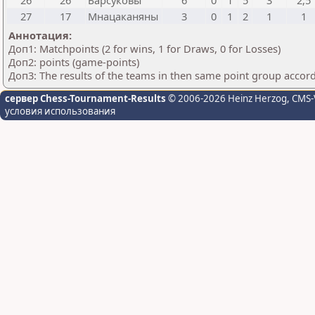
26
26
Барсуковы
6
0
1
5
3
2,5
27
17
Мнацаканяны
3
0
1
2
1
1
Аннотация:
Доп1: Matchpoints (2 for wins, 1 for Draws, 0 for Losses)
Доп2: points (game-points)
Доп3: The results of the teams in then same point group accor
сервер Chess-Tournament-Results
© 2006-2026 Heinz Herzog
, CMS-
условия использования