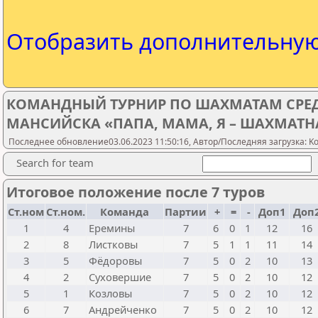
Отобразить дополнительну
КОМАНДНЫЙ ТУРНИР ПО ШАХМАТАМ СРЕД
МАНСИЙСКА «ПАПА, МАМА, Я – ШАХМАТН
Последнее обновление03.06.2023 11:50:16, Автор/Последняя загрузка: Kov
Search for team
Итоговое положение после 7 туров
Ст.ном
Ст.ном.
Команда
Партии
+
=
-
Доп1
Доп
1
4
Еремины
7
6
0
1
12
16
2
8
Листковы
7
5
1
1
11
14
3
5
Фёдоровы
7
5
0
2
10
13
4
2
Суховершие
7
5
0
2
10
12
5
1
Козловы
7
5
0
2
10
12
6
7
Андрейченко
7
5
0
2
10
12