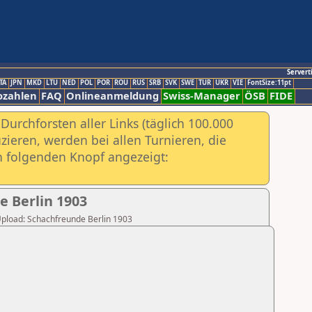
Servert
TA
JPN
MKD
LTU
NED
POL
POR
ROU
RUS
SRB
SVK
SWE
TUR
UKR
VIE
FontSize:11pt
ozahlen
FAQ
Onlineanmeldung
Swiss-Manager
ÖSB
FIDE
urchforsten aller Links (täglich 100.000
ieren, werden bei allen Turnieren, die
ch folgenden Knopf angezeigt:
e Berlin 1903
 Upload: Schachfreunde Berlin 1903