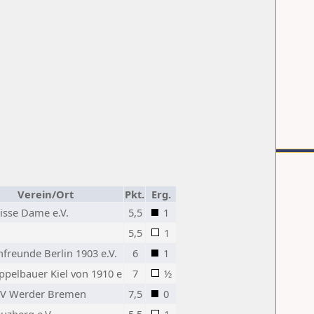
Verein/Ort
Pkt.
Erg.
isse Dame e.V.
5,5
1
5,5
1
freunde Berlin 1903 e.V.
6
1
ppelbauer Kiel von 1910 e
7
½
SV Werder Bremen
7,5
0