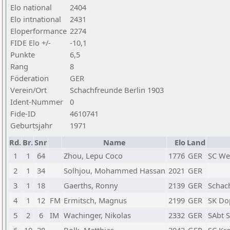
Elo national
2404
Elo intnational
2431
Eloperformance
2274
FIDE Elo +/-
-10,1
Punkte
6,5
Rang
8
Föderation
GER
Verein/Ort
Schachfreunde Berlin 1903
Ident-Nummer
0
Fide-ID
4610741
Geburtsjahr
1971
Rd.
Br.
Snr
Name
Elo
Land
1
1
64
Zhou, Lepu Coco
1776
GER
SC We
2
1
34
Solhjou, Mohammed Hassan
2021
GER
3
1
18
Gaerths, Ronny
2139
GER
Schach
4
1
12
FM
Ermitsch, Magnus
2199
GER
SK Do
5
2
6
IM
Wachinger, Nikolas
2332
GER
SAbt 