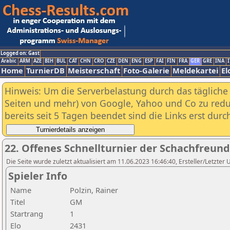
Logged on: Gast
Arabic
ARM
AZE
BIH
BUL
CAT
CHN
CRO
CZE
DEN
ENG
ESP
FAI
FIN
FRA
GER
GRE
INA
I
Home
TurnierDB
Meisterschaft
Foto-Galerie
Meldekartei
El
Hinweis: Um die Serverbelastung durch das tägliche D
Seiten und mehr) von Google, Yahoo und Co zu reduz
bereits seit 5 Tagen beendet sind die Links erst dur
22. Offenes Schnellturnier der Schachfreund
Die Seite wurde zuletzt aktualisiert am 11.06.2023 16:46:40, Ersteller/Letzter
Spieler Info
Name
Polzin, Rainer
Titel
GM
Startrang
1
Elo
2431