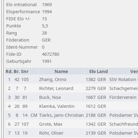
Elo intnational
1969
Eloperformance
1994
FIDE Elo +/-
15
Punkte
5,5
Rang
28
Föderation
GER
Ident-Nummer
0
Fide-ID
4672780
Geburtsjahr
1991
Rd.
Br.
Snr
Name
Elo
Land
Ver
1
42
105
Zhang, Onno
1382
GER
SSV Rotation B
2
7
7
Richter, Leonard
2279
GER
Schachgemein
3
30
81
Buck, Noa
1667
GER
Förderverein
4
26
89
Klamka, Valentin
1612
GER
5
8
14
CM
Tiarks, Jann-Christian
2188
GER
Potsdamer SV 
6
27
107
Grote, Max
1342
GER
Schachfreunde
7
13
19
Röhr, Oliver
2139
GER
Potsdamer SV 