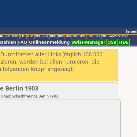
Servert
TA
JPN
MKD
LTU
NED
POL
POR
ROU
RUS
SRB
SVK
SWE
TUR
UKR
VIE
FontSize:11pt
ozahlen
FAQ
Onlineanmeldung
Swiss-Manager
ÖSB
FIDE
urchforsten aller Links (täglich 100.000
ieren, werden bei allen Turnieren, die
ch folgenden Knopf angezeigt:
e Berlin 1903
 Upload: Schachfreunde Berlin 1903