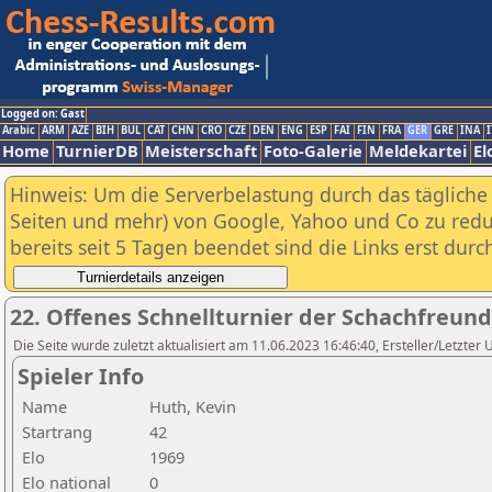
Logged on: Gast
Arabic
ARM
AZE
BIH
BUL
CAT
CHN
CRO
CZE
DEN
ENG
ESP
FAI
FIN
FRA
GER
GRE
INA
I
Home
TurnierDB
Meisterschaft
Foto-Galerie
Meldekartei
El
Hinweis: Um die Serverbelastung durch das tägliche D
Seiten und mehr) von Google, Yahoo und Co zu reduz
bereits seit 5 Tagen beendet sind die Links erst dur
22. Offenes Schnellturnier der Schachfreund
Die Seite wurde zuletzt aktualisiert am 11.06.2023 16:46:40, Ersteller/Letzter
Spieler Info
Name
Huth, Kevin
Startrang
42
Elo
1969
Elo national
0