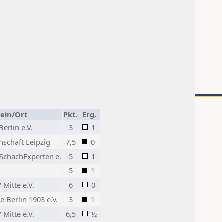
ein/Ort
Pkt.
Erg.
erlin e.V.
3
1
schaft Leipzig
7,5
0
 SchachExperten e.
5
1
5
1
Mitte e.V.
6
0
 Berlin 1903 e.V.
3
1
Mitte e.V.
6,5
½